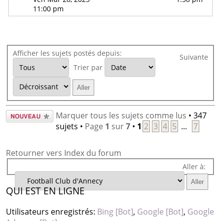
11:00 pm
Afficher les sujets postés depuis:
Suivante
Trier par
Écrire un
Marquer tous les sujets comme lus
• 347
nouveau
sujets •
Page
1
sur
7
•
1
2
3
4
5
...
7
sujet
Retourner vers Index du forum
Aller à:
QUI EST EN LIGNE
Utilisateurs enregistrés:
Bing [Bot]
,
Google [Bot]
,
Google