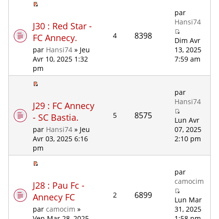
par
Hansi74
J30 : Red Star -
8398
4
FC Annecy.
Dim Avr
13, 2025
par
Hansi74
» Jeu
7:59 am
Avr 10, 2025 1:32
pm
par
Hansi74
J29 : FC Annecy
8575
5
- SC Bastia.
Lun Avr
07, 2025
par
Hansi74
» Jeu
2:10 pm
Avr 03, 2025 6:16
pm
par
camocim
J28 : Pau Fc -
6899
2
Annecy FC
Lun Mar
31, 2025
par
camocim
»
1:58 pm
Ven Mar 28, 2025