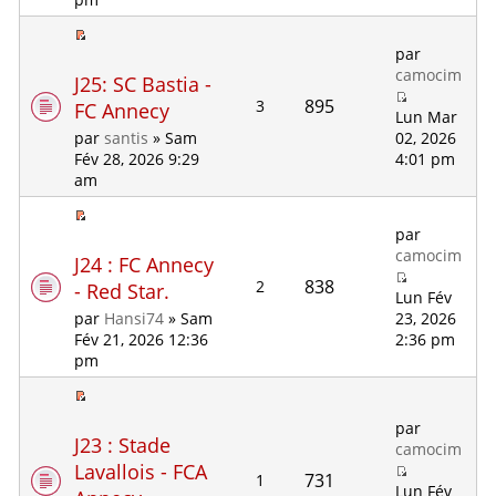
par
camocim
J25: SC Bastia -
895
3
FC Annecy
Lun Mar
02, 2026
par
santis
» Sam
4:01 pm
Fév 28, 2026 9:29
am
par
camocim
J24 : FC Annecy
838
2
- Red Star.
Lun Fév
23, 2026
par
Hansi74
» Sam
2:36 pm
Fév 21, 2026 12:36
pm
par
J23 : Stade
camocim
Lavallois - FCA
731
1
Lun Fév