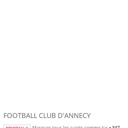
FOOTBALL CLUB D'ANNECY
Écrire un
Marquer tous les sujets comme lus
• 347