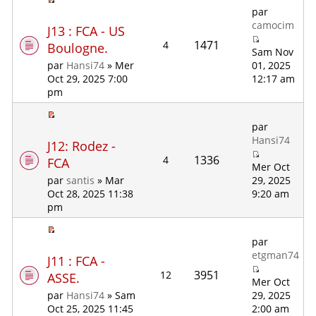
par
camocim
J13 : FCA - US
1471
4
Boulogne.
Sam Nov
01, 2025
par
Hansi74
» Mer
12:17 am
Oct 29, 2025 7:00
pm
par
Hansi74
J12: Rodez -
1336
4
FCA
Mer Oct
29, 2025
par
santis
» Mar
9:20 am
Oct 28, 2025 11:38
pm
par
etgman74
J11 : FCA -
3951
12
ASSE.
Mer Oct
29, 2025
par
Hansi74
» Sam
2:00 am
Oct 25, 2025 11:45