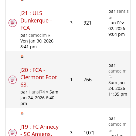
par
santis
J21 : ULS
Dunkerque -
921
3
Lun Fév
FCA
02, 2026
9:04 pm
par
camocim
»
Ven Jan 30, 2026
8:41 pm
par
J20 : FCA -
camocim
Clermont Foot
766
1
Sam Jan
63.
24, 2026
par
Hansi74
» Sam
11:35 pm
Jan 24, 2026 6:40
pm
par
camocim
J19 : FC Annecy
1071
3
- SC Amiens.
Lun Jan