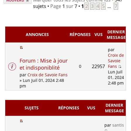
nouveau
sujets •
Page
1
sur
7
•
1
2
3
4
5
...
7
sujet
DERNIER
ANNONCES
RÉPONSES
VUS
MESSAGE
par
Croix de
Forum : Mise à jour
Savoie
22957
0
Fans
et indisponiblité
Lun Juil
par
Croix de Savoie Fans
01, 2024
» Lun Juil 01, 2024 2:48
2:48 pm
pm
DERNIER
SUJETS
RÉPONSES
VUS
MESSAGE
par
santis