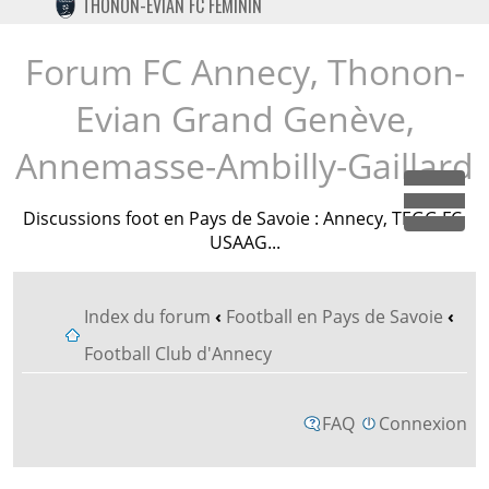
THONON-EVIAN FC FÉMININ
TWITTER
INSTAGRAM
Forum FC Annecy, Thonon-
Evian Grand Genève,
Annemasse-Ambilly-Gaillard
Dépl
Discussions foot en Pays de Savoie : Annecy, TEGG FC,
USAAG...
Index du forum
‹
Football en Pays de Savoie
‹
Football Club d'Annecy
FAQ
Connexion