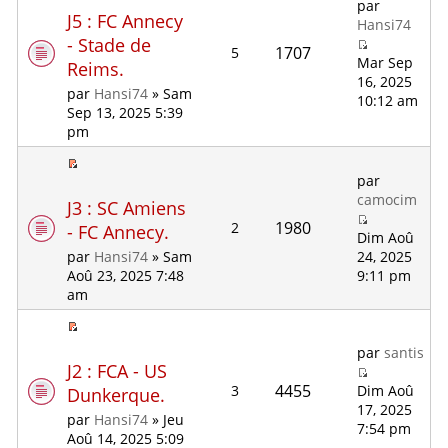
par
J5 : FC Annecy
Hansi74
- Stade de
1707
5
Mar Sep
Reims.
16, 2025
par
Hansi74
» Sam
10:12 am
Sep 13, 2025 5:39
pm
par
camocim
J3 : SC Amiens
1980
2
- FC Annecy.
Dim Aoû
24, 2025
par
Hansi74
» Sam
9:11 pm
Aoû 23, 2025 7:48
am
par
santis
J2 : FCA - US
4455
3
Dim Aoû
Dunkerque.
17, 2025
par
Hansi74
» Jeu
7:54 pm
Aoû 14, 2025 5:09