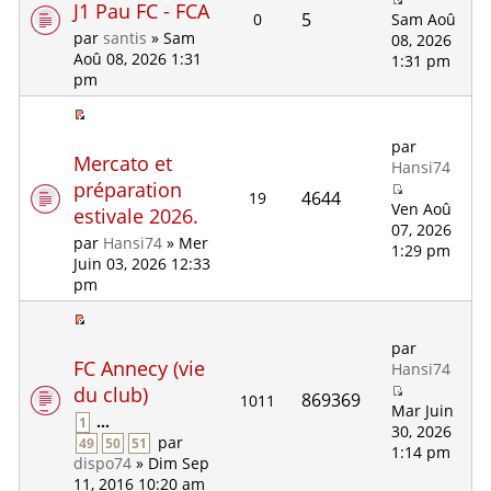
J1 Pau FC - FCA
5
0
Sam Aoû
par
santis
» Sam
08, 2026
Aoû 08, 2026 1:31
1:31 pm
pm
par
Mercato et
Hansi74
préparation
4644
19
Ven Aoû
estivale 2026.
07, 2026
par
Hansi74
» Mer
1:29 pm
Juin 03, 2026 12:33
pm
par
FC Annecy (vie
Hansi74
du club)
869369
1011
Mar Juin
...
1
30, 2026
par
49
50
51
1:14 pm
dispo74
» Dim Sep
11, 2016 10:20 am