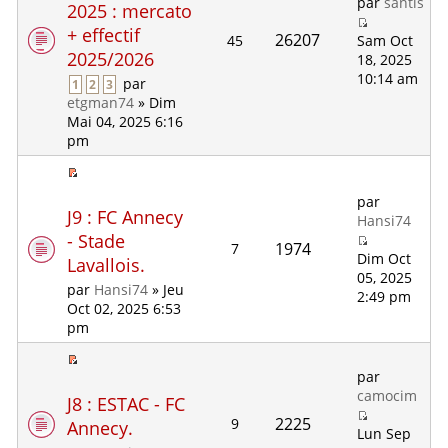
par
santis
2025 : mercato
+ effectif
26207
45
Sam Oct
2025/2026
18, 2025
10:14 am
par
1
2
3
etgman74
» Dim
Mai 04, 2025 6:16
pm
par
J9 : FC Annecy
Hansi74
- Stade
1974
7
Dim Oct
Lavallois.
05, 2025
par
Hansi74
» Jeu
2:49 pm
Oct 02, 2025 6:53
pm
par
camocim
J8 : ESTAC - FC
2225
9
Annecy.
Lun Sep