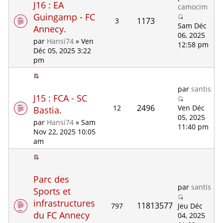
J16 : EA
camocim
Guingamp - FC
1173
3
Sam Déc
Annecy.
06, 2025
par
Hansi74
» Ven
12:58 pm
Déc 05, 2025 3:22
pm
par
santis
J15 : FCA - SC
2496
12
Ven Déc
Bastia.
05, 2025
par
Hansi74
» Sam
11:40 pm
Nov 22, 2025 10:05
am
Parc des
par
santis
Sports et
infrastructures
11813577
797
Jeu Déc
du FC Annecy
04, 2025