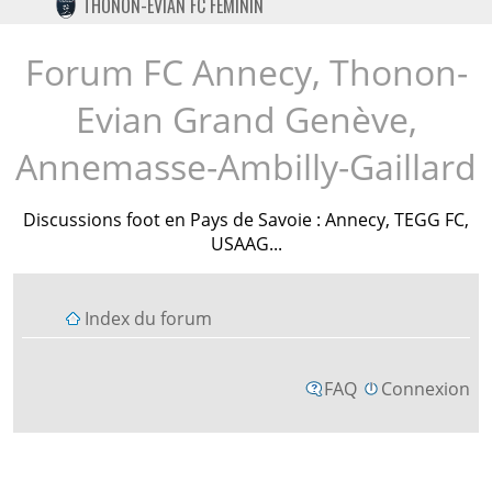
THONON-EVIAN FC FÉMININ
TWITTER
INSTAGRAM
Forum FC Annecy, Thonon-
Evian Grand Genève,
Annemasse-Ambilly-Gaillard
Discussions foot en Pays de Savoie : Annecy, TEGG FC,
USAAG...
Index du forum
FAQ
Connexion