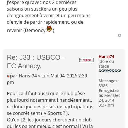
J'espere qu'avec nos 2 dernières
saisons on suscitera un peu plus
d'engouement à venir et un peu moins
d'envie de partir rapidement, ou de
revenir (Demoncy
)
Re: J33 : USBCO -
Hansi74
Idole du
FC Annecy.
stade
par
Hansi74
» Lun Mai 04, 2026 2:39
Messages:
pm
3986
Enregistré
Pour ça il faut aussi que le club pèse
le:
Mer Déc
plus lourd notamment financièrement..
24, 2014
3:37 pm
et donc que des prises de participations
se concrétisent ( V Sports ? ).
Qu’en L2, les joueurs cherchent un club
qui les paient mieux, c’est normal ! Vu la