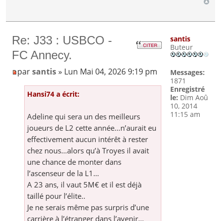
Re: J33 : USBCO -
santis
Buteur
FC Annecy.
par
santis
» Lun Mai 04, 2026 9:19 pm
Messages:
1871
Enregistré
Hansi74 a écrit:
le:
Dim Aoû
10, 2014
11:15 am
Adeline qui sera un des meilleurs
joueurs de L2 cette année…n’aurait eu
effectivement aucun intérêt à rester
chez nous…alors qu’à Troyes il avait
une chance de monter dans
l’ascenseur de la L1…
A 23 ans, il vaut 5M€ et il est déjà
taillé pour l’élite..
Je ne serais même pas surpris d’une
carrière à l’étranger dans l’avenir…