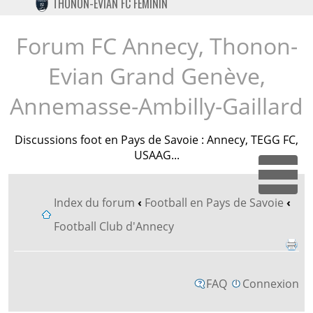
THONON-EVIAN FC FÉMININ
TWITTER
INSTAGRAM
Forum FC Annecy, Thonon-
Evian Grand Genève,
Annemasse-Ambilly-Gaillard
Discussions foot en Pays de Savoie : Annecy, TEGG FC,
USAAG...
Dépl
Index du forum
‹
Football en Pays de Savoie
‹
Football Club d'Annecy
FAQ
Connexion