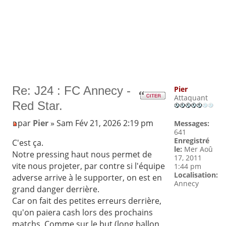
Re: J24 : FC Annecy -
Pier
Attaquant
Red Star.
par
Pier
» Sam Fév 21, 2026 2:19 pm
Messages:
641
Enregistré
C'est ça.
le:
Mer Aoû
Notre pressing haut nous permet de
17, 2011
vite nous projeter, par contre si l'équipe
1:44 pm
Localisation:
adverse arrive à le supporter, on est en
Annecy
grand danger derrière.
Car on fait des petites erreurs derrière,
qu'on paiera cash lors des prochains
matchs. Comme sur le but (long ballon