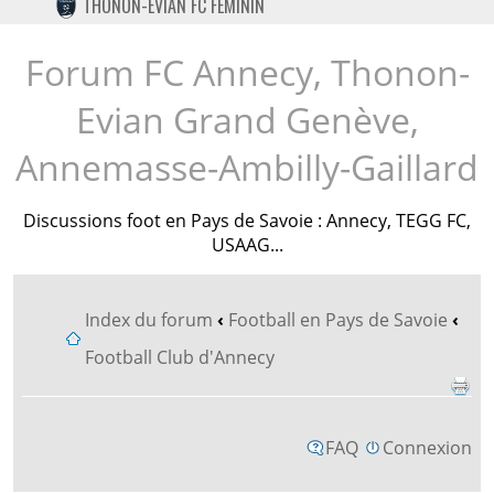
THONON-EVIAN FC FÉMININ
TWITTER
INSTAGRAM
Forum FC Annecy, Thonon-
Evian Grand Genève,
Annemasse-Ambilly-Gaillard
Discussions foot en Pays de Savoie : Annecy, TEGG FC,
USAAG...
Index du forum
‹
Football en Pays de Savoie
‹
Football Club d'Annecy
FAQ
Connexion