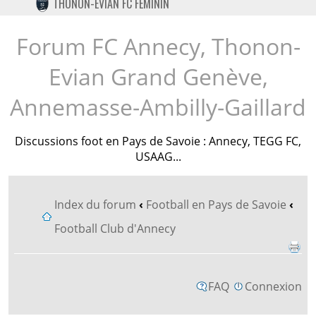
THONON-EVIAN FC FÉMININ
TWITTER
INSTAGRAM
Forum FC Annecy, Thonon-
Evian Grand Genève,
Annemasse-Ambilly-Gaillard
Discussions foot en Pays de Savoie : Annecy, TEGG FC,
USAAG...
Index du forum
‹
Football en Pays de Savoie
‹
Football Club d'Annecy
FAQ
Connexion