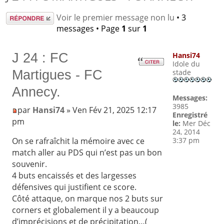
Répondre
Voir le premier message non lu
• 3
messages • Page
1
sur
1
J 24 : FC
Hansi74
Idole du
Martigues - FC
stade
Annecy.
Messages:
3985
par
Hansi74
» Ven Fév 21, 2025 12:17
Enregistré
pm
le:
Mer Déc
24, 2014
3:37 pm
On se rafraîchit la mémoire avec ce
match aller au PDS qui n’est pas un bon
souvenir.
4 buts encaissés et des largesses
défensives qui justifient ce score.
Côté attaque, on marque nos 2 buts sur
corners et globalement il y a beaucoup
d’imprécisions et de précipitation…(