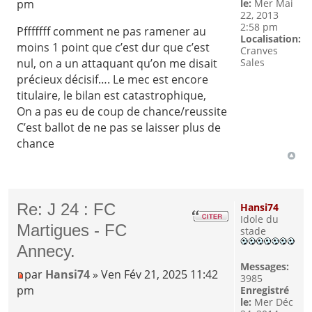
pm
le:
Mer Mai
22, 2013
2:58 pm
Pfffffff comment ne pas ramener au
Localisation:
moins 1 point que c’est dur que c’est
Cranves
nul, on a un attaquant qu’on me disait
Sales
précieux décisif…. Le mec est encore
titulaire, le bilan est catastrophique,
On a pas eu de coup de chance/reussite
C’est ballot de ne pas se laisser plus de
chance
Re: J 24 : FC
Hansi74
Idole du
Martigues - FC
stade
Annecy.
Messages:
par
Hansi74
» Ven Fév 21, 2025 11:42
3985
pm
Enregistré
le:
Mer Déc