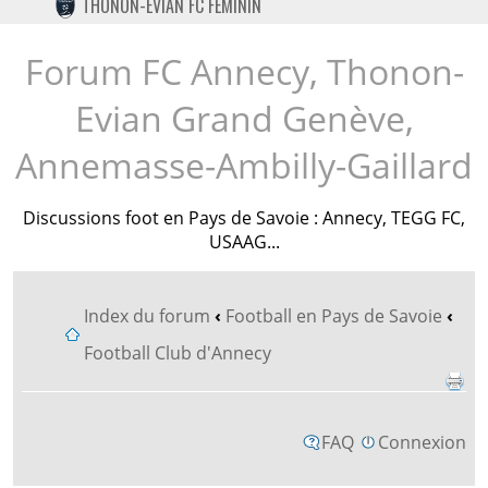
THONON-EVIAN FC FÉMININ
TWITTER
INSTAGRAM
Forum FC Annecy, Thonon-
Evian Grand Genève,
Annemasse-Ambilly-Gaillard
Discussions foot en Pays de Savoie : Annecy, TEGG FC,
USAAG...
Index du forum
‹
Football en Pays de Savoie
‹
Football Club d'Annecy
FAQ
Connexion