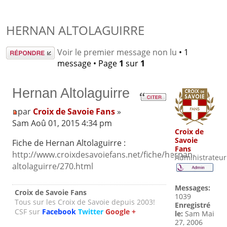
HERNAN ALTOLAGUIRRE
Répondre
Voir le premier message non lu
• 1
message • Page
1
sur
1
Hernan Altolaguirre
par
Croix de Savoie Fans
»
Sam Aoû 01, 2015 4:34 pm
Croix de
Savoie
Fiche de Hernan Altolaguirre :
Fans
http://www.croixdesavoiefans.net/fiche/hernan-
Administrateur
altolaguirre/270.html
Messages:
Croix de Savoie Fans
1039
Tous sur les Croix de Savoie depuis 2003!
Enregistré
CSF sur
Facebook
Twitter
Google +
le:
Sam Mai
27, 2006