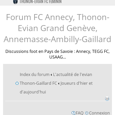
THONON-EVIAN FC FÉMININ
TWITTER
INSTAGRAM
Forum FC Annecy, Thonon-
Evian Grand Genève,
Annemasse-Ambilly-Gaillard
Discussions foot en Pays de Savoie : Annecy, TEGG FC,
USAAG...
Index du forum
‹
L'actualité de l'evian
Thonon-Gaillard FC
‹
Joueurs d'hier et
d'aujourd'hui
FAQ
Connexion