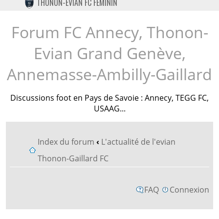
THONON-EVIAN FC FÉMININ
TWITTER
INSTAGRAM
Forum FC Annecy, Thonon-
Evian Grand Genève,
Annemasse-Ambilly-Gaillard
Discussions foot en Pays de Savoie : Annecy, TEGG FC,
USAAG...
Index du forum
‹
L'actualité de l'evian
Thonon-Gaillard FC
FAQ
Connexion