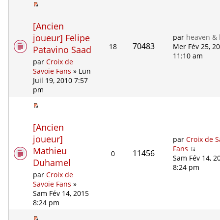
[Ancien
joueur] Felipe
par
heaven & 
70483
18
Mer Fév 25, 2
Patavino Saad
11:10 am
par
Croix de
Savoie Fans
» Lun
Juil 19, 2010 7:57
pm
[Ancien
joueur]
par
Croix de S
Fans
Mathieu
11456
0
Sam Fév 14, 2
Duhamel
8:24 pm
par
Croix de
Savoie Fans
»
Sam Fév 14, 2015
8:24 pm