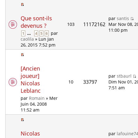
Que sont-ils
par
santis
11172162
103
Mar Nov 08, 2
devenus ?
11:00 pm
...
par
1
4
5
6
caolila
» Lun Jan
26, 2015 7:52 pm
[Ancien
joueur]
par
stbaurl
33797
10
Dim Nov 01, 2
Nicolas
7:51 am
Leblanc
par
Romain
» Mer
Juin 04, 2008
11:52 am
Nicolas
par
lafouine7