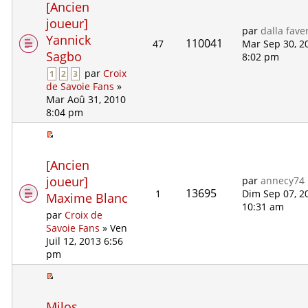
[Ancien
joueur]
par
dalla fave
Yannick
110041
47
Mar Sep 30, 2
Sagbo
8:02 pm
par
Croix
1
2
3
de Savoie Fans
»
Mar Aoû 31, 2010
8:04 pm
[Ancien
joueur]
par
annecy74
13695
1
Dim Sep 07, 2
Maxime Blanc
10:31 am
par
Croix de
Savoie Fans
» Ven
Juil 12, 2013 6:56
pm
Milos