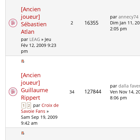
[Ancien
joueur]
par
annecy74
16355
2
Dim Jan 11, 2
Sébastien
2:05 pm
Atlan
par
LEAG
» Jeu
Fév 12, 2009 9:23
pm
[Ancien
joueur]
par
dalla fave
Guillaume
127844
34
Ven Nov 14, 2
Rippert
8:06 pm
par
Croix de
1
2
Savoie Fans
»
Sam Sep 19, 2009
9:42 am