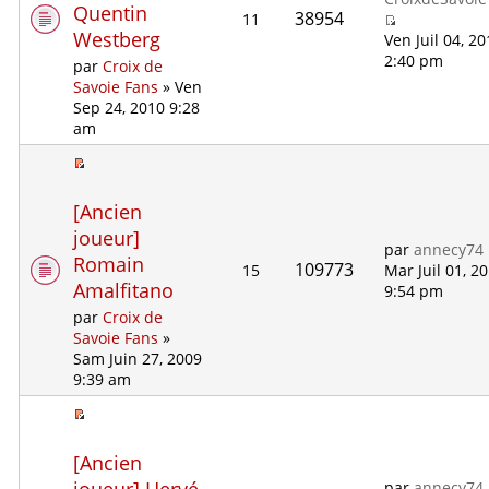
Quentin
38954
11
Westberg
Ven Juil 04, 2
2:40 pm
par
Croix de
Savoie Fans
» Ven
Sep 24, 2010 9:28
am
[Ancien
joueur]
par
annecy74
Romain
109773
15
Mar Juil 01, 2
Amalfitano
9:54 pm
par
Croix de
Savoie Fans
»
Sam Juin 27, 2009
9:39 am
[Ancien
par
annecy74