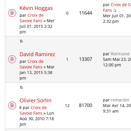
par
Croix de S
Kévin Hoggas
Fans
11644
0
par
Croix de
Mer Juil 01, 2
Savoie Fans
» Mer
2:32 pm
Juil 01, 2015 2:32
pm
David Ramirez
par
Rorirusse
13307
1
Sam Mai 23, 2
par
Croix de
12:00 pm
Savoie Fans
» Mar
Jan 13, 2015 5:38
pm
Olivier Sorlin
par
remardin
81700
12
Mar Avr 14, 2
par
Croix de
9:31 am
Savoie Fans
» Lun
Aoû 30, 2010 7:18
pm