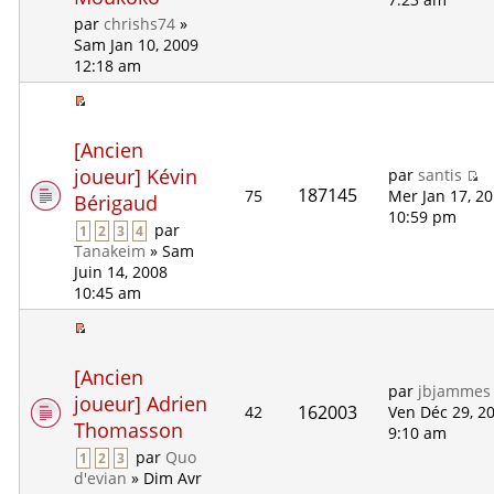
par
chrishs74
»
Sam Jan 10, 2009
12:18 am
[Ancien
joueur] Kévin
par
santis
187145
75
Mer Jan 17, 2
Bérigaud
10:59 pm
par
1
2
3
4
Tanakeim
» Sam
Juin 14, 2008
10:45 am
[Ancien
par
jbjammes
joueur] Adrien
162003
42
Ven Déc 29, 2
Thomasson
9:10 am
par
Quo
1
2
3
d'evian
» Dim Avr