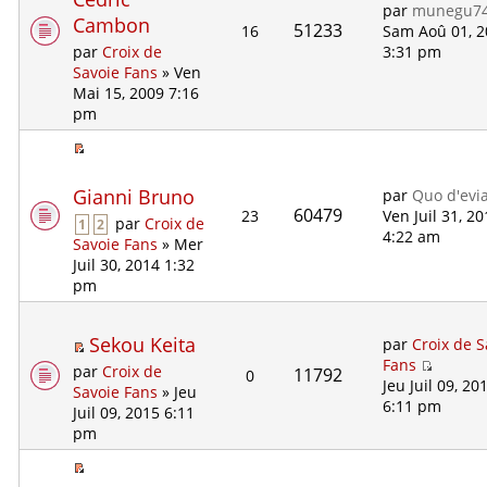
par
munegu7
Cambon
51233
16
Sam Aoû 01, 
3:31 pm
par
Croix de
Savoie Fans
» Ven
Mai 15, 2009 7:16
pm
Gianni Bruno
par
Quo d'evi
60479
23
Ven Juil 31, 2
par
Croix de
1
2
4:22 am
Savoie Fans
» Mer
Juil 30, 2014 1:32
pm
Sekou Keita
par
Croix de S
Fans
par
Croix de
11792
0
Jeu Juil 09, 20
Savoie Fans
» Jeu
6:11 pm
Juil 09, 2015 6:11
pm