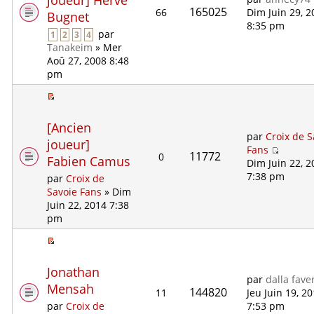
joueur] Hervé
165025
66
Dim Juin 29, 2
Bugnet
8:35 pm
par
1
2
3
4
Tanakeim
» Mer
Aoû 27, 2008 8:48
pm
[Ancien
par
Croix de S
joueur]
Fans
11772
0
Fabien Camus
Dim Juin 22, 2
7:38 pm
par
Croix de
Savoie Fans
» Dim
Juin 22, 2014 7:38
pm
Jonathan
par
dalla fave
Mensah
144820
11
Jeu Juin 19, 2
7:53 pm
par
Croix de