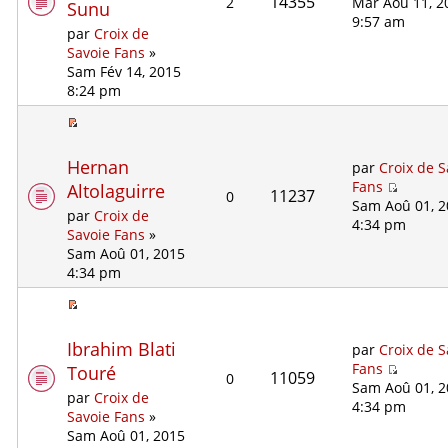
14355
2
Mar Aoû 11, 2
Sunu
9:57 am
par
Croix de
Savoie Fans
»
Sam Fév 14, 2015
8:24 pm
Hernan
par
Croix de S
Fans
Altolaguirre
11237
0
Sam Aoû 01, 
par
Croix de
4:34 pm
Savoie Fans
»
Sam Aoû 01, 2015
4:34 pm
Ibrahim Blati
par
Croix de S
Fans
Touré
11059
0
Sam Aoû 01, 
par
Croix de
4:34 pm
Savoie Fans
»
Sam Aoû 01, 2015