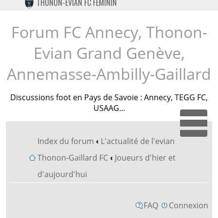
THONON-EVIAN FC FÉMININ
TWITTER
INSTAGRAM
Forum FC Annecy, Thonon-
Evian Grand Genève,
Annemasse-Ambilly-Gaillard
Discussions foot en Pays de Savoie : Annecy, TEGG FC,
USAAG...
Dépl
Index du forum
‹
L'actualité de l'evian
Thonon-Gaillard FC
‹
Joueurs d'hier et
d'aujourd'hui
FAQ
Connexion