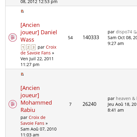
08, 2012 12:53 pm
[Ancien
joueur] Daniel
par
dispo74
140333
54
Sam Oct 08, 2
Wass
9:27 am
par
Croix
1
2
3
de Savoie Fans
»
Ven Juil 22, 2011
11:27 pm
[Ancien
joueur]
par
heaven & 
Mohammed
26240
7
Jeu Aoû 18, 2
Rabiu
8:41 am
par
Croix de
Savoie Fans
»
Sam Aoû 07, 2010
11:03 am