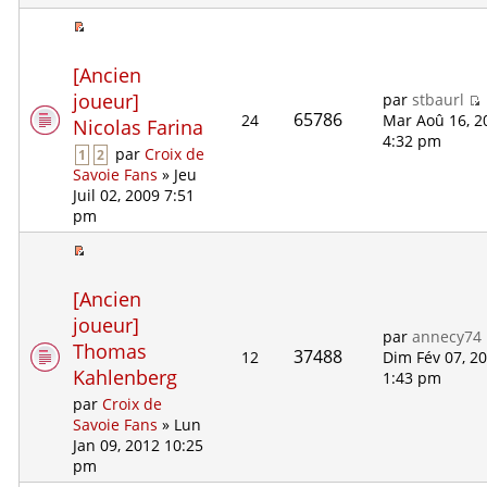
[Ancien
joueur]
par
stbaurl
65786
24
Mar Aoû 16, 2
Nicolas Farina
4:32 pm
par
Croix de
1
2
Savoie Fans
» Jeu
Juil 02, 2009 7:51
pm
[Ancien
joueur]
par
annecy74
Thomas
37488
12
Dim Fév 07, 2
Kahlenberg
1:43 pm
par
Croix de
Savoie Fans
» Lun
Jan 09, 2012 10:25
pm