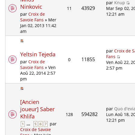
par
Knup
Ninkovic
43929
11
Mar Sep 02, 2
12:21 am
par
Croix de
Savoie Fans
» Mer
Jan 02, 2013 11:42
am
par
Croix de S
Yeltsin Tejeda
Fans
11855
0
par
Croix de
Ven Aoû 22, 2
Savoie Fans
» Ven
2:57 pm
Aoû 22, 2014 2:57
pm
[Ancien
joueur] Saber
par
Quo d'evi
594282
128
Lun Aoû 18, 2
Khlifa
12:21 pm
...
par
1
5
6
7
Croix de Savoie