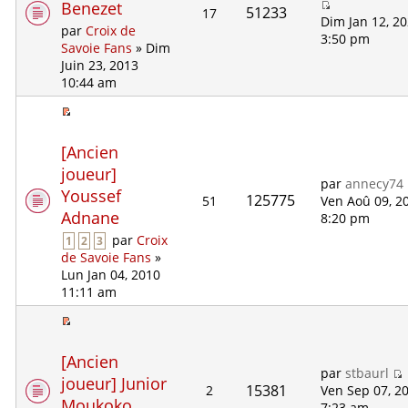
Benezet
51233
17
Dim Jan 12, 2
par
Croix de
3:50 pm
Savoie Fans
» Dim
Juin 23, 2013
10:44 am
[Ancien
joueur]
par
annecy74
Youssef
125775
51
Ven Aoû 09, 2
Adnane
8:20 pm
par
Croix
1
2
3
de Savoie Fans
»
Lun Jan 04, 2010
11:11 am
[Ancien
par
stbaurl
joueur] Junior
15381
2
Ven Sep 07, 2
Moukoko
7:23 am