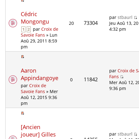
Cédric
par
stbaurl
Mongongu
73304
20
Jeu Aoû 13, 2
4:32 pm
par
Croix de
1
2
Savoie Fans
» Lun
Aoû 29, 2011 8:59
pm
Aaron
par
Croix de S
Fans
Appindangoye
11842
0
Mer Aoû 12, 2
par
Croix de
9:36 pm
Savoie Fans
» Mer
Aoû 12, 2015 9:36
pm
[Ancien
joueur] Gilles
par
stbaurl