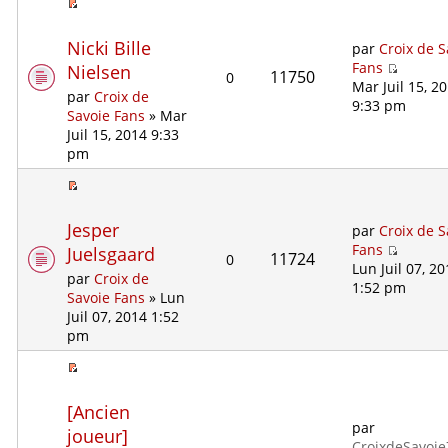
Nicki Bille
par
Croix de S
Fans
Nielsen
11750
0
Mar Juil 15, 2
par
Croix de
9:33 pm
Savoie Fans
» Mar
Juil 15, 2014 9:33
pm
Jesper
par
Croix de S
Fans
Juelsgaard
11724
0
Lun Juil 07, 2
par
Croix de
1:52 pm
Savoie Fans
» Lun
Juil 07, 2014 1:52
pm
[Ancien
par
joueur]
CroixdeSavoi