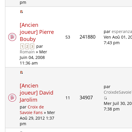
pm
[Ancien
joueur] Pierre
par
esperanz
241880
53
Ven Aoû 01, 2
Bouby
7:43 pm
par
1
2
3
Romain
» Mer
Juin 04, 2008
11:36 am
[Ancien
par
joueur] David
CroixdeSavoi
34907
11
Jarolim
Mer Juil 30, 2
par
Croix de
7:38 pm
Savoie Fans
» Mer
Aoû 29, 2012 1:37
pm