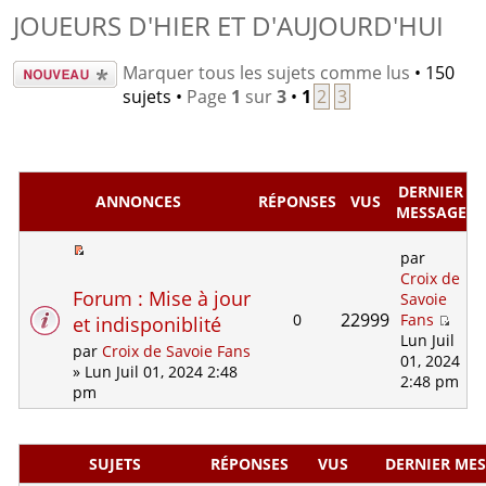
JOUEURS D'HIER ET D'AUJOURD'HUI
Écrire un
Marquer tous les sujets comme lus
• 150
nouveau
sujets •
Page
1
sur
3
•
1
2
3
sujet
DERNIER
ANNONCES
RÉPONSES
VUS
MESSAGE
par
Croix de
Forum : Mise à jour
Savoie
22999
0
Fans
et indisponiblité
Lun Juil
par
Croix de Savoie Fans
01, 2024
» Lun Juil 01, 2024 2:48
2:48 pm
pm
SUJETS
RÉPONSES
VUS
DERNIER ME