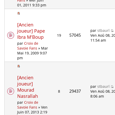
Fans
» Mer Juin
01, 2011 9:33 pm
[Ancien
joueur] Pape
par
stbaurl
57045
19
Ven Aoû 08, 2
Ibra M'Boup
11:54 am
par
Croix de
Savoie Fans
» Mar
Mai 19, 2009 9:07
pm
[Ancien
joueur]
par
stbaurl
Mourad
29437
8
Ven Aoû 08, 2
Nasrallah
8:06 am
par
Croix de
Savoie Fans
» Ven
Juin 07, 2013 2:19