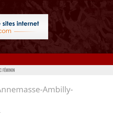
C FÉMININ
Annemasse-Ambilly-
..