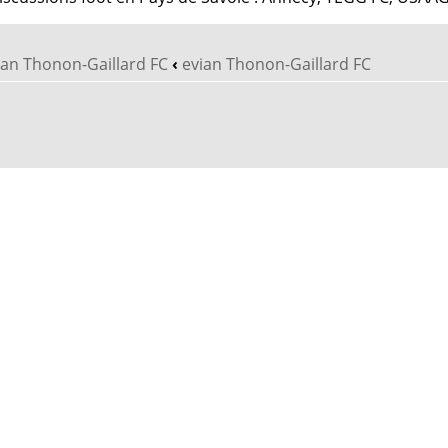
vian Thonon-Gaillard FC
‹
evian Thonon-Gaillard FC