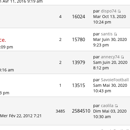
n Avr 11, 2016 9:19 am
par
dispo74
16024
4
Mar Oct 13, 2020
10:24 pm
par
santis
ce.
15780
2
Mar Juin 30, 2020
9:23 pm
1:09 pm
par
annecy74
13979
2
Sam Juin 20, 2020
8:12 pm
0:16 am
par
SavoieFootball
13515
1
Sam Mai 30, 2020
10:43 pm
53 pm
par
caolila
2584510
3485
Dim Mai 03, 2020
Mer Fév 22, 2012 7:21
10:30 am