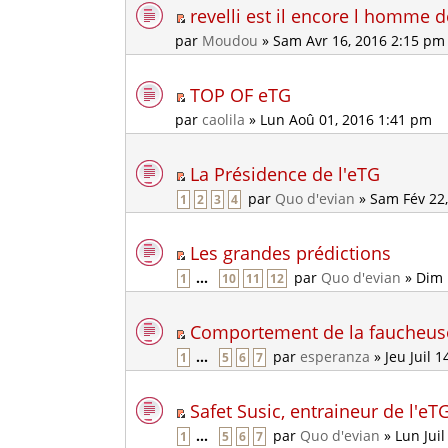
revelli est il encore l homme d
par
Moudou
» Sam Avr 16, 2016 2:15 pm
TOP OF eTG
par
caolila
» Lun Aoû 01, 2016 1:41 pm
La Présidence de l'eTG
par
Quo d'evian
» Sam Fév 22
1
2
3
4
Les grandes prédictions
...
par
Quo d'evian
» Dim 
1
10
11
12
Comportement de la faucheus
...
par
esperanza
» Jeu Juil 
1
5
6
7
Safet Susic, entraineur de l'eT
...
par
Quo d'evian
» Lun Juil
1
5
6
7