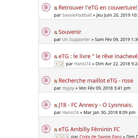
Retrouver l'eTG en couverture!
par
SavoieFootball
» Jeu Juin 20, 2019 1
Souvenir
par
Un Supporter
» Sam Fév 09, 2019 1:
eTG : le livre " le rêve inachevé
par
Hansi74
» Dim Avr 22, 2018 9:
1
2
Recherche maillot eTG - rose
par
myjoy
» Ven Fév 09, 2018 3:41 pm
J18 - FC Annecy - O Lyonnais.
par
Hansi74
» Mar Jan 30, 2018 8:09 pm
eTG Ambilly Féminin FC
par
Croix de Savoie Fans
» Dim D
1
2
3