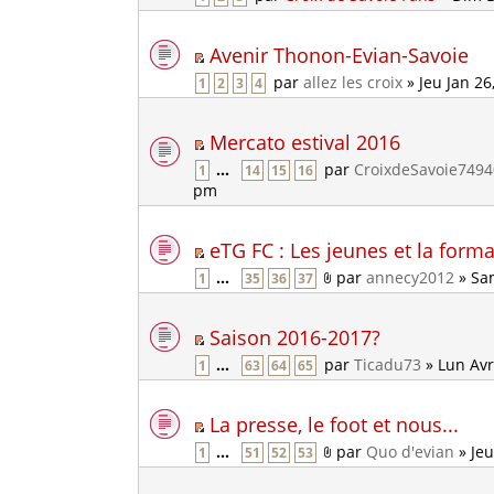
Avenir Thonon-Evian-Savoie
par
allez les croix
» Jeu Jan 26
1
2
3
4
Mercato estival 2016
...
par
CroixdeSavoie7494
1
14
15
16
pm
eTG FC : Les jeunes et la form
...
par
annecy2012
» Sam
1
35
36
37
Saison 2016-2017?
...
par
Ticadu73
» Lun Avr
1
63
64
65
La presse, le foot et nous...
...
par
Quo d'evian
» Jeu
1
51
52
53