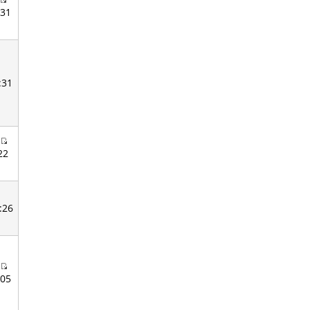
:31
:31
22
:26
:05