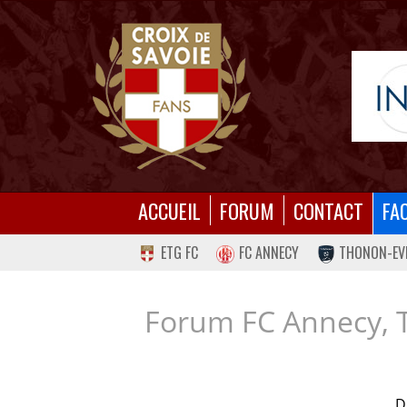
ACCUEIL
FORUM
CONTACT
FA
ETG FC
FC ANNECY
THONON-EV
Forum FC Annecy, 
D