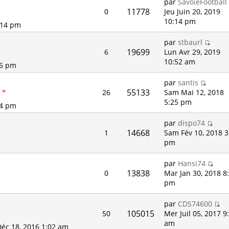
par
SavoieFootball
11778
0
Jeu Juin 20, 2019
10:14 pm
0:14 pm
par
stbaurl
19699
6
Lun Avr 29, 2019
10:52 am
36 pm
par
santis
 "
55133
26
Sam Mai 12, 2018
5:25 pm
24 pm
par
dispo74
14668
1
Sam Fév 10, 2018 3
pm
par
Hansi74
13838
0
Mar Jan 30, 2018 8
pm
par
CDS74600
105015
50
Mer Juil 05, 2017 9
am
éc 18, 2016 1:02 am