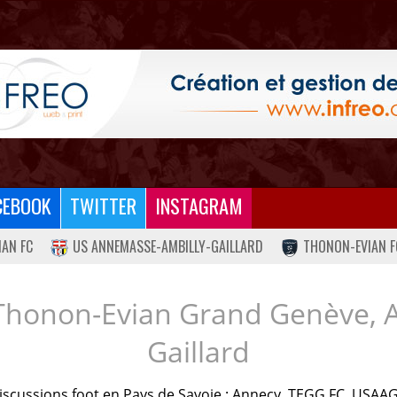
CEBOOK
TWITTER
INSTAGRAM
IAN FC
US ANNEMASSE-AMBILLY-GAILLARD
THONON-EVIAN F
Thonon-Evian Grand Genève, 
Gaillard
iscussions foot en Pays de Savoie : Annecy, TEGG FC, USAAG.