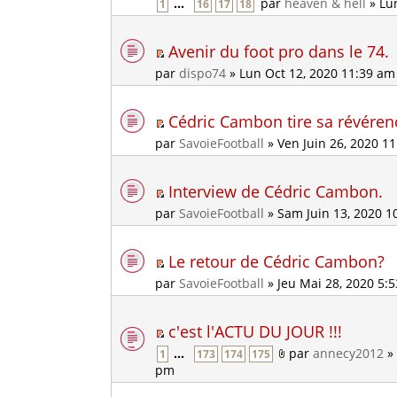
...
par
heaven & hell
» Lu
1
16
17
18
Avenir du foot pro dans le 74.
par
dispo74
» Lun Oct 12, 2020 11:39 am
Cédric Cambon tire sa révéren
par
SavoieFootball
» Ven Juin 26, 2020 1
Interview de Cédric Cambon.
par
SavoieFootball
» Sam Juin 13, 2020 1
Le retour de Cédric Cambon?
par
SavoieFootball
» Jeu Mai 28, 2020 5:
c'est l'ACTU DU JOUR !!!
...
par
annecy2012
» 
1
173
174
175
pm