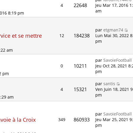
22648
4
Jeu Mar 17, 2016 1
am
2016 8:19 pm
par
etgman74
rvice et se mettre
184238
12
Lun Mai 30, 2022 8
pm
2:22 am
par
SavoieFootball
10211
0
Jeu Oct 28, 2021 8:
pm
22 pm
par
santis
15321
4
Ven Juin 18, 2021 9
pm
1:29 am
par
SavoieFootball
voie à la Croix
860933
349
Jeu Mar 25, 2021 9
pm