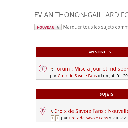
EVIAN THONON-GAILLARD F
Écrire un
Marquer tous les sujets comm
nouveau
sujet
ANNONCES
Forum : Mise à jour et indispon
par
Croix de Savoie Fans
» Lun Juil 01, 2
SUJETS
Croix de Savoie Fans : Nouvell
par
Croix de Savoie Fans
» Jeu Fév 
1
2