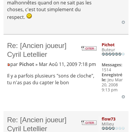
malhonnêtes quand on ne sait pas les
choses, c'est tout simplement du
respect.
Re: [Ancien joueur]
Pichot
Buteur
Cyril Letellier
par
Pichot
» Mar Aoû 11, 2009 7:18 pm
Messages:
1514
Enregistré
Il y a parfois plusieurs "sons de cloche",
le:
Jeu Mar
tu n'as pas du capter le bon
20, 2008
9:13 pm
Re: [Ancien joueur]
flow73
Milieu
Cyril Letellier