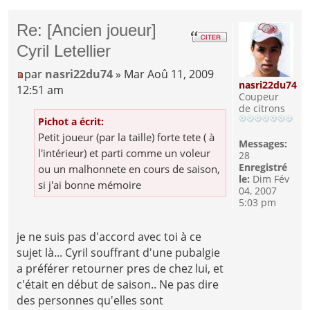
Re: [Ancien joueur]
Cyril Letellier
par
nasri22du74
» Mar Aoû 11, 2009
nasri22du74
12:51 am
Coupeur
de citrons
Pichot a écrit:
Petit joueur (par la taille) forte tete ( à
Messages:
l'intérieur) et parti comme un voleur
28
Enregistré
ou un malhonnete en cours de saison,
le:
Dim Fév
si j'ai bonne mémoire
04, 2007
5:03 pm
je ne suis pas d'accord avec toi à ce
sujet là... Cyril souffrant d'une pubalgie
a préférer retourner pres de chez lui, et
c'était en début de saison.. Ne pas dire
des personnes qu'elles sont