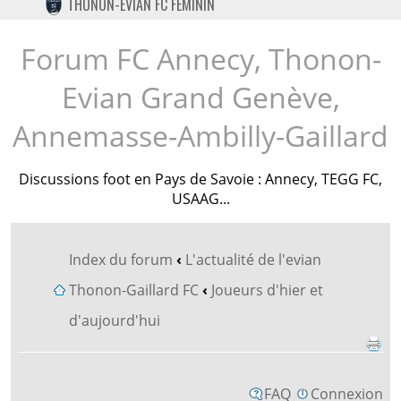
THONON-EVIAN FC FÉMININ
TWITTER
INSTAGRAM
Forum FC Annecy, Thonon-
Evian Grand Genève,
Annemasse-Ambilly-Gaillard
Discussions foot en Pays de Savoie : Annecy, TEGG FC,
USAAG...
Index du forum
‹
L'actualité de l'evian
Thonon-Gaillard FC
‹
Joueurs d'hier et
d'aujourd'hui
FAQ
Connexion