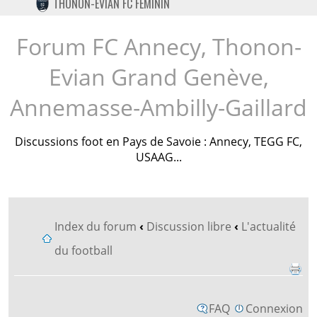
THONON-EVIAN FC FÉMININ
TWITTER
INSTAGRAM
Forum FC Annecy, Thonon-
Evian Grand Genève,
Annemasse-Ambilly-Gaillard
Discussions foot en Pays de Savoie : Annecy, TEGG FC,
USAAG...
Index du forum
‹
Discussion libre
‹
L'actualité
du football
FAQ
Connexion