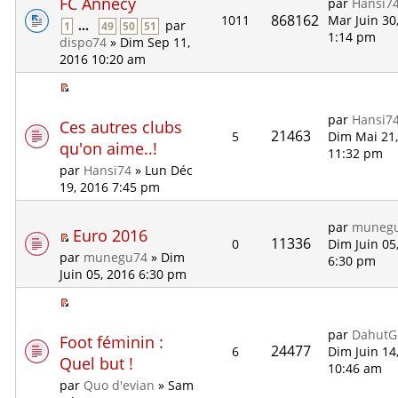
FC Annecy
par
Hansi7
868162
1011
Mar Juin 30
...
par
1
49
50
51
1:14 pm
dispo74
» Dim Sep 11,
2016 10:20 am
par
Hansi7
Ces autres clubs
21463
5
Dim Mai 21
qu'on aime..!
11:32 pm
par
Hansi74
» Lun Déc
19, 2016 7:45 pm
par
muneg
Euro 2016
11336
0
Dim Juin 05
par
munegu74
» Dim
6:30 pm
Juin 05, 2016 6:30 pm
par
DahutG
Foot féminin :
24477
6
Dim Juin 14
Quel but !
10:46 am
par
Quo d'evian
» Sam