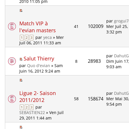
2010 11:05 pm
par
grogui
Match VIP à
102009
41
Mer Juil 25,
l'evian masters
3:32 pm
par
yeca
» Mer
1
2
3
Juil 06, 2011 11:33 am
par
DahutG
Salut Thierry
28983
8
Dim Juin 17
par
Quo d'evian
» Sam
9:03 am
Juin 16, 2012 9:24 am
Ligue 2- Saison
par
DahutG
158674
58
Mer Mai 30
2011/2012
9:54 pm
par
1
2
3
SEBASTIEN22
» Ven Juil
29, 2011 1:44 am