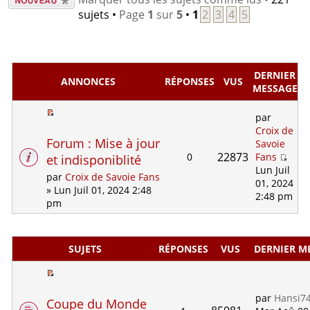
nouveau
sujets •
Page
1
sur
5
•
1
2
3
4
5
sujet
DERNIER
ANNONCES
RÉPONSES
VUS
MESSAGE
par
Croix de
Forum : Mise à jour
Savoie
22873
0
Fans
et indisponiblité
Lun Juil
par
Croix de Savoie Fans
01, 2024
» Lun Juil 01, 2024 2:48
2:48 pm
pm
SUJETS
RÉPONSES
VUS
DERNIER M
par
Hansi7
Coupe du Monde