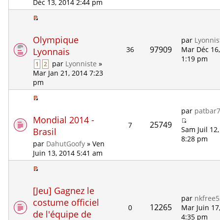
Déc 13, 2014 2:44 pm
Olympique
par
Lyonnis
97909
36
Mar Déc 16
Lyonnais
1:19 pm
par
Lyonniste
»
1
2
Mar Jan 21, 2014 7:23
pm
par
patbar
Mondial 2014 -
25749
7
Sam Juil 12
Brasil
8:28 pm
par
DahutGoofy
» Ven
Juin 13, 2014 5:41 am
[Jeu] Gagnez le
par
nkfree
costume officiel
12265
0
Mar Juin 17
de l'équipe de
4:35 pm