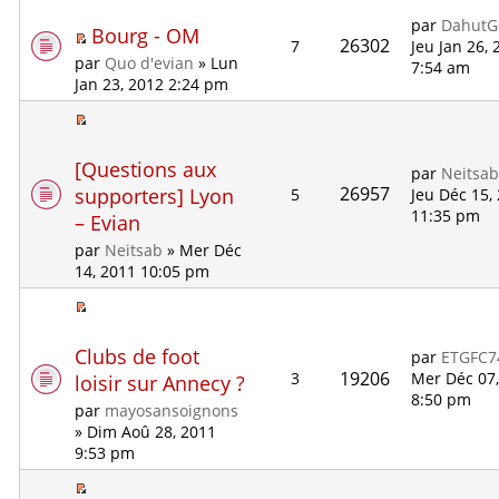
par
DahutG
Bourg - OM
26302
7
Jeu Jan 26,
par
Quo d'evian
» Lun
7:54 am
Jan 23, 2012 2:24 pm
[Questions aux
par
Neitsa
26957
supporters] Lyon
5
Jeu Déc 15,
11:35 pm
– Evian
par
Neitsab
» Mer Déc
14, 2011 10:05 pm
Clubs de foot
par
ETGFC7
19206
3
Mer Déc 07
loisir sur Annecy ?
8:50 pm
par
mayosansoignons
» Dim Aoû 28, 2011
9:53 pm