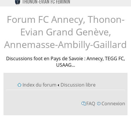
THONON-EVIAN FC FÉMININ
TWITTER
INSTAGRAM
Forum FC Annecy, Thonon-
Evian Grand Genève,
Annemasse-Ambilly-Gaillard
Discussions foot en Pays de Savoie : Annecy, TEGG FC,
USAAG...
Index du forum
‹
Discussion libre
FAQ
Connexion