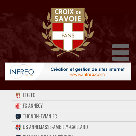
Dépl
ACCUEIL
ETG FC
FORUM
FC ANNECY
THONON-EVIAN FC
CONTACT
US ANNEMASSE-AMBILLY-GAILLARD
FACEBOOK