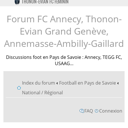
THONON-EVIAN FC FÉMININ
TWITTER
INSTAGRAM
Forum FC Annecy, Thonon-
Evian Grand Genève,
Annemasse-Ambilly-Gaillard
Discussions foot en Pays de Savoie : Annecy, TEGG FC,
USAAG...
Index du forum
‹
Football en Pays de Savoie
‹
National / Régional
FAQ
Connexion