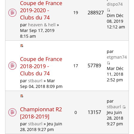
Coupe de France
dispo74
2019-2020 -
288927
19
Dim Déc
Clubs du 74
08, 2019
par
heaven & hell
»
12:12 am
Mar Sep 17, 2019
8:15 am
par
etgman74
Coupe de France
57789
2018-2019 -
17
Mar Déc
Clubs du 74
11, 2018
2:52 pm
par
stbaurl
» Mar
Sep 04, 2018 8:09 pm
par
stbaurl
Championnat R2
13157
0
Jeu Juin
[2018-2019]
28, 2018
9:27 pm
par
stbaurl
» Jeu Juin
28, 2018 9:27 pm