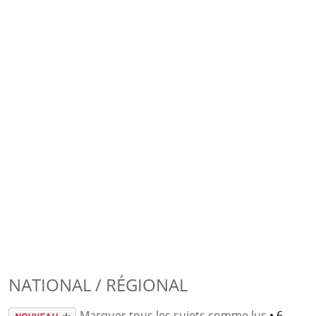
NATIONAL / RÉGIONAL
Écrire un
Marquer tous les sujets comme lus
• 6