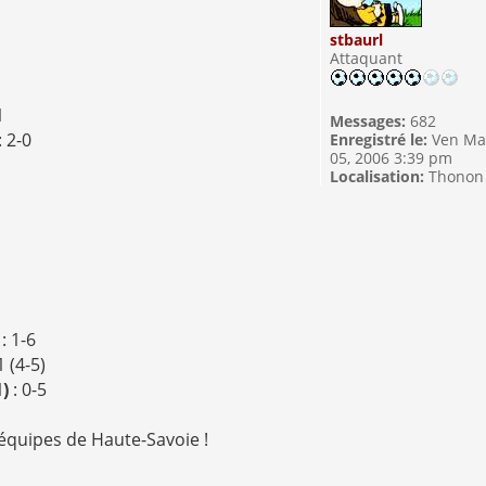
stbaurl
Attaquant
1
Messages:
682
: 2-0
Enregistré le:
Ven Ma
05, 2006 3:39 pm
1
Localisation:
Thonon
)
: 1-6
1 (4-5)
1)
: 0-5
 équipes de Haute-Savoie !