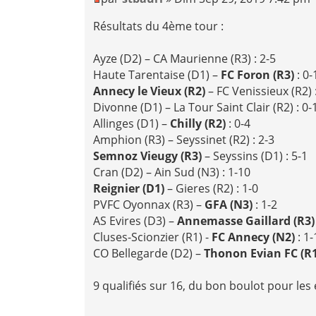
Résultats du 4ème tour :
Ayze (D2) – CA Maurienne (R3) : 2-5
Haute Tarentaise (D1) –
FC Foron (R3)
: 0-
Annecy le Vieux (R2)
– FC Venissieux (R2) 
Divonne (D1) – La Tour Saint Clair (R2) : 0-
Allinges (D1) –
Chilly (R2)
: 0-4
Amphion (R3) – Seyssinet (R2) : 2-3
Semnoz Vieugy (R3)
– Seyssins (D1) : 5-1
Cran (D2) – Ain Sud (N3) : 1-10
Reignier (D1)
– Gieres (R2) : 1-0
PVFC Oyonnax (R3) –
GFA (N3)
: 1-2
AS Evires (D3) –
Annemasse Gaillard (R3
Cluses-Scionzier (R1) -
FC Annecy (N2)
: 1-
CO Bellegarde (D2) –
Thonon Evian FC (R
9 qualifiés sur 16, du bon boulot pour les