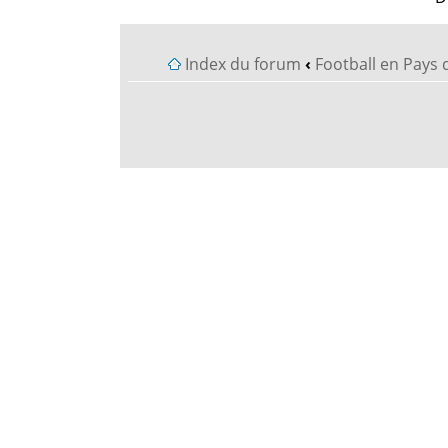
Index du forum
‹
Football en Pays 