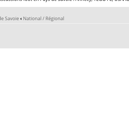
de Savoie
‹
National / Régional