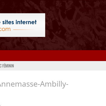
C FÉMININ
Annemasse-Ambilly-
..