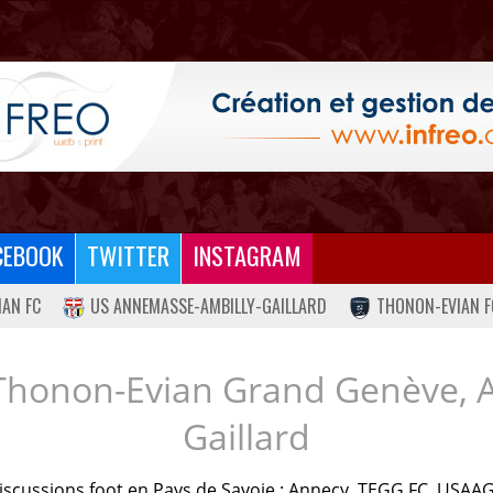
CEBOOK
TWITTER
INSTAGRAM
IAN FC
US ANNEMASSE-AMBILLY-GAILLARD
THONON-EVIAN F
Thonon-Evian Grand Genève, 
Gaillard
iscussions foot en Pays de Savoie : Annecy, TEGG FC, USAAG.