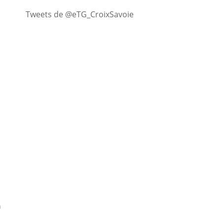
Tweets de @eTG_CroixSavoie
n