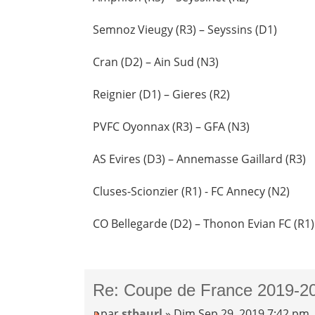
Semnoz Vieugy (R3) – Seyssins (D1)
Cran (D2) – Ain Sud (N3)
Reignier (D1) – Gieres (R2)
PVFC Oyonnax (R3) – GFA (N3)
AS Evires (D3) – Annemasse Gaillard (R3)
Cluses-Scionzier (R1) - FC Annecy (N2)
CO Bellegarde (D2) – Thonon Evian FC (R1)
Re: Coupe de France 2019-20
par
stbaurl
» Dim Sep 29, 2019 7:42 pm