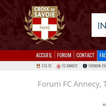
ACCUEIL
FORUM
CONTACT
FA
ETG FC
FC ANNECY
THONON-EV
Forum FC Annecy, 
D