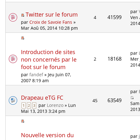
par
Twitter sur le forum
41599
4
Ven 
par
Croix de Savoie Fans
»
2014
Mar Aoû 05, 2014 10:28 pm
Introduction de sites
par
18168
non concernés par le
2
Mer 
2014
foot sur le forum
par
fandef
» Jeu Juin 07,
2007 8:19 am
par
Drapeau eTG FC
63549
45
Sam 
par
Lorenzo
» Lun
1
2
3
2013
Mai 13, 2013 3:24 pm
Nouvelle version du
par