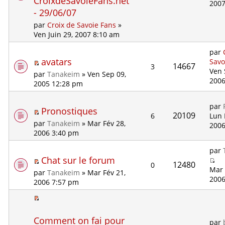
CroixdeSavoieFans.net
2007
- 29/06/07
par
Croix de Savoie Fans
»
Ven Juin 29, 2007 8:10 am
par
avatars
Savo
14667
3
Ven 
par
Tanakeim
» Ven Sep 09,
2006
2005 12:28 pm
par
Pronostiques
20109
6
Lun 
par
Tanakeim
» Mar Fév 28,
2006
2006 3:40 pm
par
Chat sur le forum
12480
0
Mar 
par
Tanakeim
» Mar Fév 21,
2006
2006 7:57 pm
Comment on fai pour
par