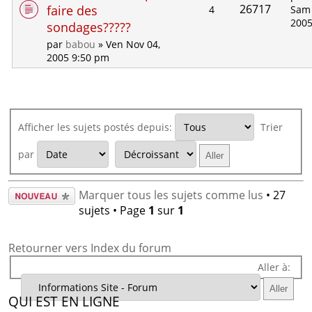
26717
faire des
4
Sam 
2005
sondages?????
par
babou
» Ven Nov 04,
2005 9:50 pm
Afficher les sujets postés depuis:
Trier
par
Écrire un
Marquer tous les sujets comme lus
• 27
nouveau
sujets • Page
1
sur
1
sujet
Retourner vers Index du forum
Aller à:
QUI EST EN LIGNE