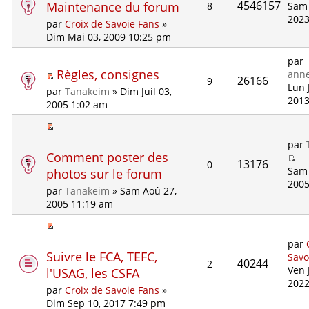
4546157
Maintenance du forum
8
Sam 
2023
par
Croix de Savoie Fans
»
Dim Mai 03, 2009 10:25 pm
par
Règles, consignes
ann
26166
9
Lun 
par
Tanakeim
» Dim Juil 03,
2013
2005 1:02 am
par
Comment poster des
13176
0
Sam 
photos sur le forum
2005
par
Tanakeim
» Sam Aoû 27,
2005 11:19 am
par
Suivre le FCA, TEFC,
Savo
40244
2
Ven J
l'USAG, les CSFA
2022
par
Croix de Savoie Fans
»
Dim Sep 10, 2017 7:49 pm