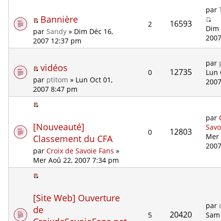
par
Bannière
16593
2
Dim 
par
Sandy
» Dim Déc 16,
2007
2007 12:37 pm
par
vidéos
12735
0
Lun 
par
ptitom
» Lun Oct 01,
2007
2007 8:47 pm
par
[Nouveauté]
Savo
12803
0
Mer 
Classement du CFA
2007
par
Croix de Savoie Fans
»
Mer Aoû 22, 2007 7:34 pm
[Site Web] Ouverture
par
de
20420
5
Sam 