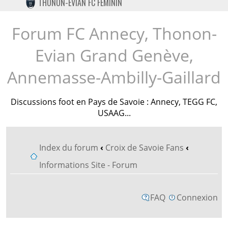
THONON-EVIAN FC FÉMININ
TWITTER
INSTAGRAM
Forum FC Annecy, Thonon-
Evian Grand Genève,
Annemasse-Ambilly-Gaillard
Discussions foot en Pays de Savoie : Annecy, TEGG FC,
USAAG...
Index du forum
‹
Croix de Savoie Fans
‹
Informations Site - Forum
FAQ
Connexion