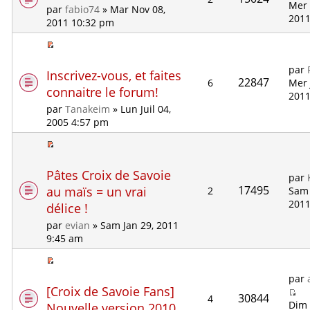
Mer 
par
fabio74
» Mar Nov 08,
2011
2011 10:32 pm
par
Inscrivez-vous, et faites
22847
6
Mer 
connaitre le forum!
2011
par
Tanakeim
» Lun Juil 04,
2005 4:57 pm
Pâtes Croix de Savoie
par
17495
au maïs = un vrai
2
Sam 
2011
délice !
par
evian
» Sam Jan 29, 2011
9:45 am
par
[Croix de Savoie Fans]
30844
4
Dim 
Nouvelle version 2010