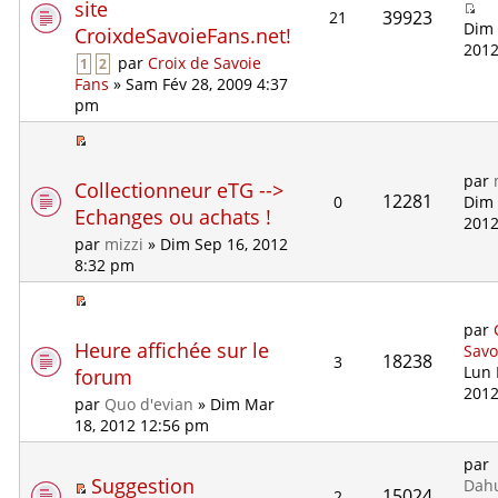
site
39923
21
Dim 
CroixdeSavoieFans.net!
2012
par
Croix de Savoie
1
2
Fans
» Sam Fév 28, 2009 4:37
pm
par
Collectionneur eTG -->
12281
0
Dim 
Echanges ou achats !
2012
par
mizzi
» Dim Sep 16, 2012
8:32 pm
par
Heure affichée sur le
Savo
18238
3
Lun 
forum
2012
par
Quo d'evian
» Dim Mar
18, 2012 12:56 pm
par
Suggestion
Dah
15024
2