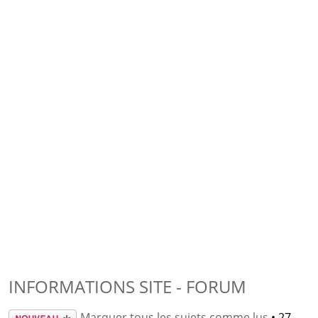
INFORMATIONS SITE - FORUM
Écrire un
Marquer tous les sujets comme lus
• 27