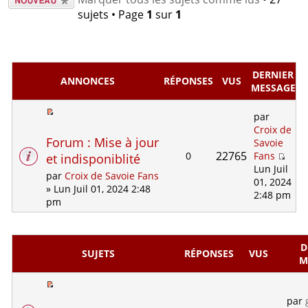
nouveau
sujets • Page
1
sur
1
sujet
DERNIER
ANNONCES
RÉPONSES
VUS
MESSAGE
par
Croix de
Forum : Mise à jour
Savoie
22765
0
Fans
et indisponiblité
Lun Juil
par
Croix de Savoie Fans
01, 2024
» Lun Juil 01, 2024 2:48
2:48 pm
pm
D
SUJETS
RÉPONSES
VUS
M
par