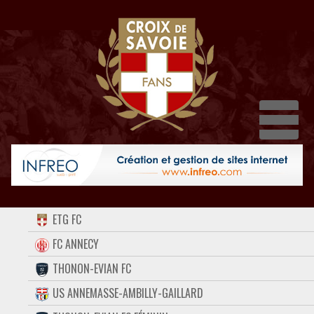
Dépl
ACCUEIL
ETG FC
FORUM
FC ANNECY
THONON-EVIAN FC
CONTACT
US ANNEMASSE-AMBILLY-GAILLARD
FACEBOOK