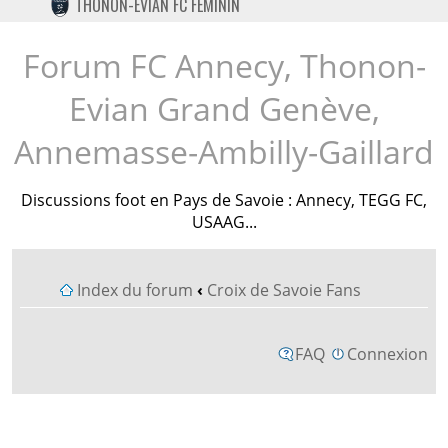
THONON-EVIAN FC FÉMININ
TWITTER
INSTAGRAM
Forum FC Annecy, Thonon-
Evian Grand Genève,
Annemasse-Ambilly-Gaillard
Discussions foot en Pays de Savoie : Annecy, TEGG FC,
USAAG...
Index du forum
‹
Croix de Savoie Fans
FAQ
Connexion