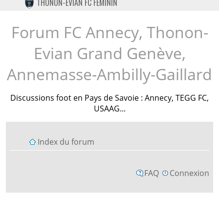
THONON-EVIAN FC FÉMININ
TWITTER
INSTAGRAM
Forum FC Annecy, Thonon-
Evian Grand Genève,
Annemasse-Ambilly-Gaillard
Discussions foot en Pays de Savoie : Annecy, TEGG FC,
USAAG...
Index du forum
FAQ
Connexion