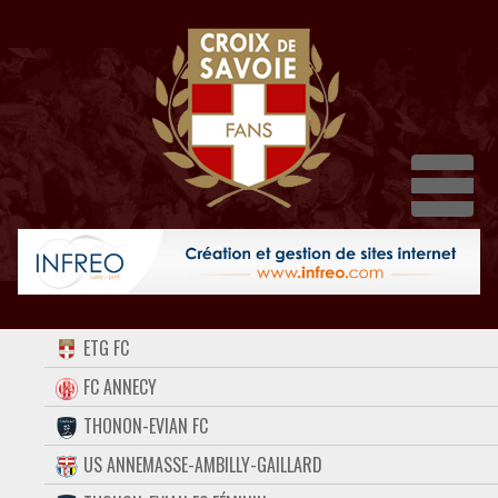
Dépl
ACCUEIL
ETG FC
FORUM
FC ANNECY
THONON-EVIAN FC
CONTACT
US ANNEMASSE-AMBILLY-GAILLARD
FACEBOOK