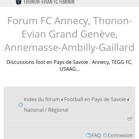
THONON-EVIAN FC FÉMININ
TWITTER
INSTAGRAM
Forum FC Annecy, Thonon-
Evian Grand Genève,
Annemasse-Ambilly-Gaillard
Discussions foot en Pays de Savoie : Annecy, TEGG FC,
USAAG...
Index du forum
‹
Football en Pays de Savoie
‹
National / Régional
FAQ
Connexion