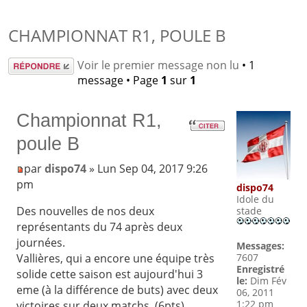
CHAMPIONNAT R1, POULE B
Répondre
Voir le premier message non lu
• 1
message • Page
1
sur
1
Championnat R1,
poule B
par
dispo74
» Lun Sep 04, 2017 9:26
pm
dispo74
Idole du
Des nouvelles de nos deux
stade
représentants du 74 après deux
journées.
Messages:
Vallières, qui a encore une équipe très
7607
Enregistré
solide cette saison est aujourd'hui 3
le:
Dim Fév
eme (à la différence de buts) avec deux
06, 2011
1:22 pm
victoires sur deux matchs. (6pts)