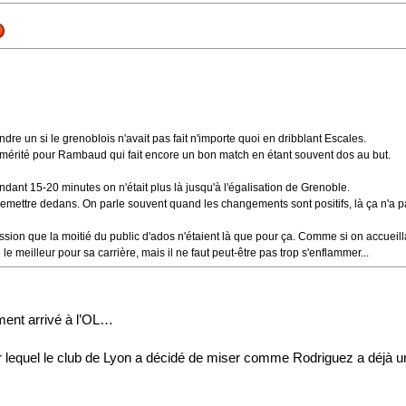
e un si le grenoblois n'avait pas fait n'importe quoi en dribblant Escales.
but mérité pour Rambaud qui fait encore un bon match en étant souvent dos au but.
ndant 15-20 minutes on n'était plus là jusqu'à l'égalisation de Grenoble.
remettre dedans. On parle souvent quand les changements sont positifs, là ça n'a pa
ssion que la moitié du public d'ados n'étaient là que pour ça. Comme si on accueillai
e le meilleur pour sa carrière, mais il ne faut peut-être pas trop s'enflammer...
ent arrivé à l’OL…
ur lequel le club de Lyon a décidé de miser comme Rodriguez a déjà une