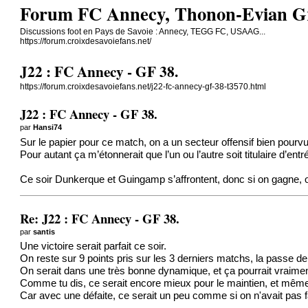
Forum FC Annecy, Thonon-Evian Gr
Discussions foot en Pays de Savoie : Annecy, TEGG FC, USAAG...
https://forum.croixdesavoiefans.net/
J22 : FC Annecy - GF 38.
https://forum.croixdesavoiefans.net/j22-fc-annecy-gf-38-t3570.html
J22 : FC Annecy - GF 38.
par
Hansi74
Sur le papier pour ce match, on a un secteur offensif bien pour
Pour autant ça m’étonnerait que l’un ou l’autre soit titulaire
Ce soir Dunkerque et Guingamp s’affrontent, donc si on gagne
Re: J22 : FC Annecy - GF 38.
par
santis
Une victoire serait parfait ce soir.
On reste sur 9 points pris sur les 3 derniers matchs, la passe de
On serait dans une très bonne dynamique, et ça pourrait vraiment
Comme tu dis, ce serait encore mieux pour le maintien, et même p
Car avec une défaite, ce serait un peu comme si on n'avait pas f