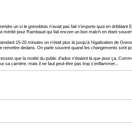
dre un si le grenoblois n'avait pas fait n'importe quoi en dribblant 
n but mérité pour Rambaud qui fait encore un bon match en étant souven
pendant 15-20 minutes on n'était plus là jusqu'à l'égalisation de Greno
se remettre dedans. On parle souvent quand les changements sont posit
ression que la moitié du public d'ados n'étaient là que pour ça. Comme
pour sa carrière, mais il ne faut peut-être pas trop s'enflammer...