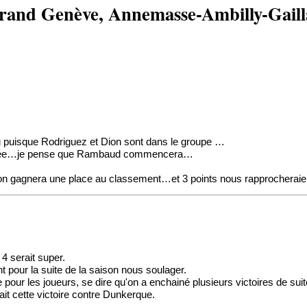
and Genève, Annemasse-Ambilly-Gaill
vu puisque Rodriguez et Dion sont dans le groupe …
 d’entrée…je pense que Rambaud commencera…
, on gagnera une place au classement…et 3 points nous rapprochera
 4 serait super.
 pour la suite de la saison nous soulager.
our les joueurs, se dire qu'on a enchainé plusieurs victoires de suite
ait cette victoire contre Dunkerque.