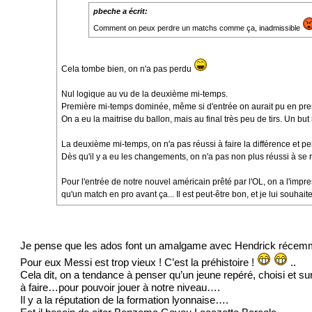
pbeche a écrit:
Comment on peux perdre un matchs comme ça, inadmissible
Cela tombe bien, on n'a pas perdu
Nul logique au vu de la deuxième mi-temps.
Première mi-temps dominée, même si d'entrée on aurait pu en prendr
On a eu la maitrise du ballon, mais au final très peu de tirs. Un 
La deuxième mi-temps, on n'a pas réussi à faire la différence et pe
Dès qu'il y a eu les changements, on n'a pas non plus réussi à se 
Pour l'entrée de notre nouvel américain prêté par l'OL, on a l'impre
qu'un match en pro avant ça... Il est peut-être bon, et je lui souhait
Je pense que les ados font un amalgame avec Hendrick récemm
Pour eux Messi est trop vieux ! C’est la préhistoire !
..
Cela dit, on a tendance à penser qu’un jeune repéré, choisi et s
à faire…pour pouvoir jouer à notre niveau….
Il y a la réputation de la formation lyonnaise….