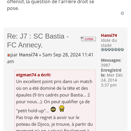
offensif, la question de l'arrière droit se
pose.
Re: J7 : SC Bastia -
Hansi74
Idole du
FC Annecy.
stade
par
Hansi74
» Sam Sep 28, 2024 11:41
Messages:
am
3987
Enregistré
etgman74 a écrit:
le:
Mer Déc
24, 2014
Un excellent point pris dans un match
3:37 pm
où on a été dominé de la tête et des
épaules (9 tirs cadrés pour Bastia... 2
pour nous...). On peut qualifier ça de
"petit hold-up"...
Pas trop de regret à avoir sur le
poteau de Djoco, je trouve, à partir du
moment où on a réussi finalement à