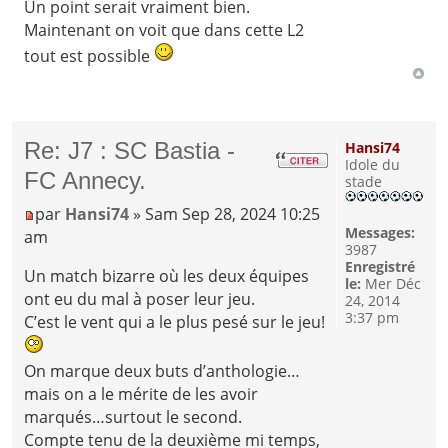
Un point serait vraiment bien.
Maintenant on voit que dans cette L2
tout est possible
Re: J7 : SC Bastia -
Hansi74
Idole du
FC Annecy.
stade
par
Hansi74
» Sam Sep 28, 2024 10:25
Messages:
am
3987
Enregistré
Un match bizarre où les deux équipes
le:
Mer Déc
ont eu du mal à poser leur jeu.
24, 2014
3:37 pm
C’est le vent qui a le plus pesé sur le jeu!
On marque deux buts d’anthologie…
mais on a le mérite de les avoir
marqués…surtout le second.
Compte tenu de la deuxième mi temps,