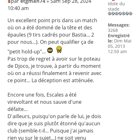
par
etgman74
» Sam Sep 28, 2024
Idole du
10:40 am
stade
Un excellent point pris dans un match
Messages:
où on a été dominé de la tête et des
3268
épaules (9 tirs cadrés pour Bastia... 2
Enregistré
le:
Dim Mai
pour nous...). On peut qualifier ça de
05, 2013
"petit hold-up"...
12:50 am
Pas trop de regret à avoir sur le poteau
de Djoco, je trouve, à partir du moment
où on a réussi finalement à revenir avec
ce point... La déception est atténuée.
Encore une fois, Escales a été
virevoltant et nous sauve d'une
défaite...
D'ailleurs, puisqu'on parle de lui, je dois
dire que je suis plutôt étonné qu'aucun
club (semble-t-il... Puisque j'ai jamais
rien vu sur le sujet...) ne soit venu