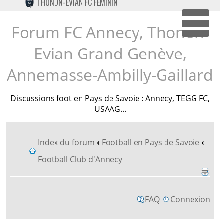
THONON-EVIAN FC FÉMININ
TWITTER
INSTAGRAM
Forum FC Annecy, Thonon-
Dépl
Evian Grand Genève,
Annemasse-Ambilly-Gaillard
Discussions foot en Pays de Savoie : Annecy, TEGG FC,
USAAG...
Index du forum
‹
Football en Pays de Savoie
‹
Football Club d'Annecy
FAQ
Connexion