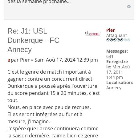
dès la semaine prochaine…
Re: J1: USL
Pier
Attaquant
Dunkerque - FC
Annecy
Messages:
641
par
Pier
» Sam Aoû 17, 2024 12:39 pm
Enregistré
le:
Mer Aoû
C'est le genre de match important à
17, 2011
1:44 pm
gagner : contre un concurrent direct.
Localisation:
Dunkerque a poussé après l'ouverture
Annecy
du score pendant 15 à 20 minutes, c'est
tout.
Nous, en place avec peu de recrues.
Elles seront intégrées au fur et à
mesure, j'imagine.
J'espère que Larose continuera comme
la saison dernière. J'aime bien ce genre