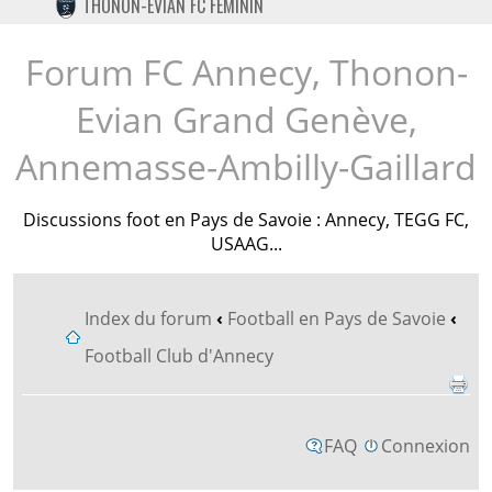
THONON-EVIAN FC FÉMININ
TWITTER
INSTAGRAM
Forum FC Annecy, Thonon-
Evian Grand Genève,
Annemasse-Ambilly-Gaillard
Discussions foot en Pays de Savoie : Annecy, TEGG FC,
USAAG...
Index du forum
‹
Football en Pays de Savoie
‹
Football Club d'Annecy
FAQ
Connexion