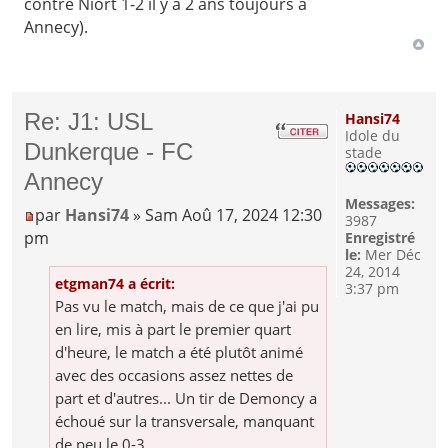
contre Niort 1-2 il y a 2 ans toujours à
Annecy).
Re: J1: USL
Hansi74
Idole du
Dunkerque - FC
stade
Annecy
Messages:
par
Hansi74
» Sam Aoû 17, 2024 12:30
3987
pm
Enregistré
le:
Mer Déc
24, 2014
etgman74 a écrit:
3:37 pm
Pas vu le match, mais de ce que j'ai pu
en lire, mis à part le premier quart
d'heure, le match a été plutôt animé
avec des occasions assez nettes de
part et d'autres... Un tir de Demoncy a
échoué sur la transversale, manquant
de peu le 0-3.