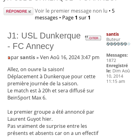
Répondre
Voir le premier message non lu
• 5
messages • Page
1
sur
1
J1: USL Dunkerque
santis
Buteur
- FC Annecy
Messages:
par
santis
» Ven Aoû 16, 2024 3:47 pm
1872
Enregistré
Allez, on ouvre la saison!
le:
Dim Aoû
10, 2014
Déplacement à Dunkerque pour cette
11:15 am
première journée de la saison.
Le match est à 20h et sera diffusé sur
BeinSport Max 6.
Le premier groupe a été annoncé par
Laurent Guyot hier.
Pas vraiment de surprise entre les
présents et absents car on a un effectif