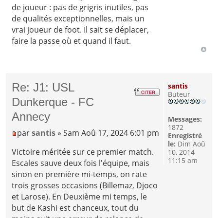
de joueur : pas de grigris inutiles, pas
de qualités exceptionnelles, mais un
vrai joueur de foot. Il sait se déplacer,
faire la passe où et quand il faut.
Re: J1: USL
santis
Buteur
Dunkerque - FC
Annecy
Messages:
1872
par
santis
» Sam Aoû 17, 2024 6:01 pm
Enregistré
le:
Dim Aoû
Victoire méritée sur ce premier match.
10, 2014
11:15 am
Escales sauve deux fois l'équipe, mais
sinon en première mi-temps, on rate
trois grosses occasions (Billemaz, Djoco
et Larose). En Deuxième mi temps, le
but de Kashi est chanceux, tout du