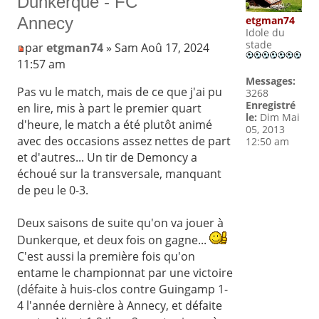
Dunkerque - FC
etgman74
Annecy
Idole du
stade
par
etgman74
» Sam Aoû 17, 2024
11:57 am
Messages:
Pas vu le match, mais de ce que j'ai pu
3268
Enregistré
en lire, mis à part le premier quart
le:
Dim Mai
d'heure, le match a été plutôt animé
05, 2013
avec des occasions assez nettes de part
12:50 am
et d'autres... Un tir de Demoncy a
échoué sur la transversale, manquant
de peu le 0-3.
Deux saisons de suite qu'on va jouer à
Dunkerque, et deux fois on gagne...
C'est aussi la première fois qu'on
entame le championnat par une victoire
(défaite à huis-clos contre Guingamp 1-
4 l'année dernière à Annecy, et défaite