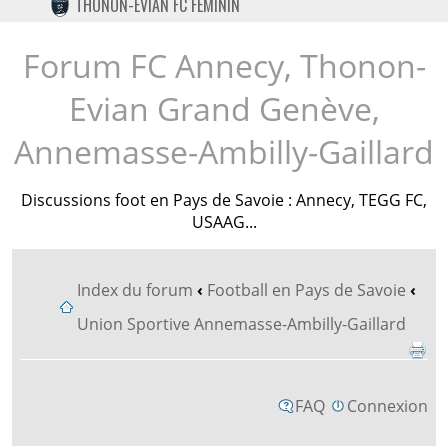
THONON-EVIAN FC FÉMININ
TWITTER
INSTAGRAM
Forum FC Annecy, Thonon-
Evian Grand Genève,
Annemasse-Ambilly-Gaillard
Discussions foot en Pays de Savoie : Annecy, TEGG FC,
USAAG...
Index du forum
‹
Football en Pays de Savoie
‹
Union Sportive Annemasse-Ambilly-Gaillard
FAQ
Connexion