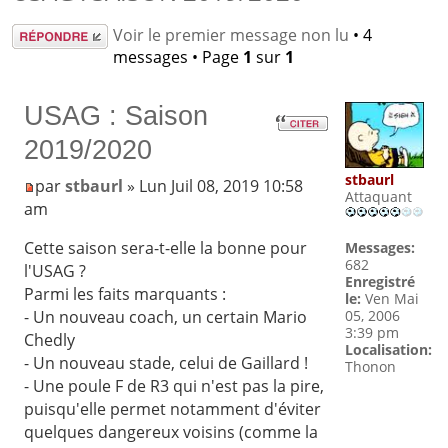
Répondre
Voir le premier message non lu
• 4
messages • Page
1
sur
1
USAG : Saison
2019/2020
stbaurl
par
stbaurl
» Lun Juil 08, 2019 10:58
Attaquant
am
Cette saison sera-t-elle la bonne pour
Messages:
682
l'USAG ?
Enregistré
Parmi les faits marquants :
le:
Ven Mai
- Un nouveau coach, un certain Mario
05, 2006
3:39 pm
Chedly
Localisation:
- Un nouveau stade, celui de Gaillard !
Thonon
- Une poule F de R3 qui n'est pas la pire,
puisqu'elle permet notamment d'éviter
quelques dangereux voisins (comme la