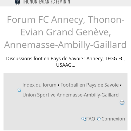
THONON-EVIAN FC FÉMININ
TWITTER
INSTAGRAM
Forum FC Annecy, Thonon-
Evian Grand Genève,
Annemasse-Ambilly-Gaillard
Discussions foot en Pays de Savoie : Annecy, TEGG FC,
USAAG...
Index du forum
‹
Football en Pays de Savoie
‹
Union Sportive Annemasse-Ambilly-Gaillard
FAQ
Connexion