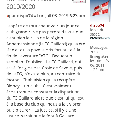
2019/2020
par
dispo74
» Lun Juil 08, 2019 6:23 pm
dispo74
J'espère de tout coeur voir un jour ce
Idole du
club grandir. Ne pas perdre de vue que
stade
c'est bien le club de la région
Annemassienne (le FC Gaillard) qui a été
Messages:
lésé et qui a payé le prix fort suite à la
7607
fin de l'aventure "eTG". Beaucoup
Enregistré
le:
Dim Fév
semblent l'oublier... Le FC Gaillard, qui
06, 2011
est à l'origine des Croix de Savoie, puis
1:22 pm
de l'eTG, n'existe plus, au contraire du
football Chablaisien qui a récupéré
Blonay + un club... C'est vraiment
écoeurant de constater la disparition
du FC Gaillard alors que c'est lui qui est
à la base du club qui nous a fait vibrer
puis pleurer... La justice, si il y a une
justice, serait que le foot à Gaillard