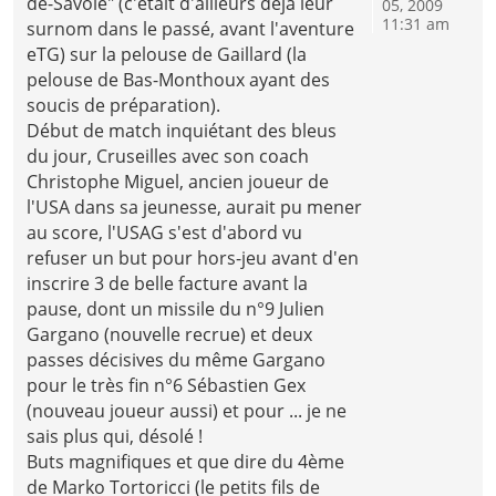
de-Savoie" (c'était d'ailleurs déjà leur
05, 2009
11:31 am
surnom dans le passé, avant l'aventure
eTG) sur la pelouse de Gaillard (la
pelouse de Bas-Monthoux ayant des
soucis de préparation).
Début de match inquiétant des bleus
du jour, Cruseilles avec son coach
Christophe Miguel, ancien joueur de
l'USA dans sa jeunesse, aurait pu mener
au score, l'USAG s'est d'abord vu
refuser un but pour hors-jeu avant d'en
inscrire 3 de belle facture avant la
pause, dont un missile du n°9 Julien
Gargano (nouvelle recrue) et deux
passes décisives du même Gargano
pour le très fin n°6 Sébastien Gex
(nouveau joueur aussi) et pour ... je ne
sais plus qui, désolé !
Buts magnifiques et que dire du 4ème
de Marko Tortoricci (le petits fils de