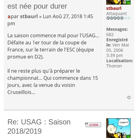
est née pour durer
stbaurl
Attaquant
par
stbaurl
» Lun Aoû 27, 2018 1:45
pm
Messages:
682
La saison commence mal pour l'USAG...
Enregistré
Défaite au 1er tour de la coupe de
le:
Ven Mai
France, sur le terrain de l'ESC (équipe
05, 2006
3:39 pm
promue en D2).
Localisation:
Thonon
Il ne reste plus qu'à préparer le
championnat... Qui commence dans 15
jours, avec la venue du voisin
Cruseillois...
Re: USAG : Saison
2018/2019