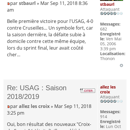
par
stbaurl
» Mar Sep 11, 2018 8:36
stbaurl
Attaquant
am
Belle première victoire pour l'USAG, 4-0
Messages:
contre Cruseilles... Un symbole fort, car
682
Enregistré
la saison dernière, la défaite subie à
le:
Ven Mai
domicile contre cette même équipe,
05, 2006
lors du sprint final, leur avait coûté
3:39 pm
Localisation:
cher...
Thonon
Re: USAG : Saison
allez les
croix
2018/2019
Attaquant
par
allez les croix
» Mar Sep 11, 2018
Messages:
3:25 pm
914
Enregistré
Oui, bon résultat des nouveaux "Croix-
le:
Lun Oct