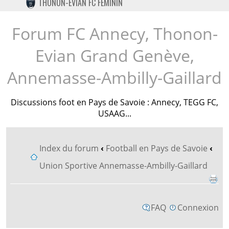
THONON-EVIAN FC FÉMININ
TWITTER
INSTAGRAM
Forum FC Annecy, Thonon-
Evian Grand Genève,
Annemasse-Ambilly-Gaillard
Discussions foot en Pays de Savoie : Annecy, TEGG FC,
USAAG...
Index du forum
‹
Football en Pays de Savoie
‹
Union Sportive Annemasse-Ambilly-Gaillard
FAQ
Connexion