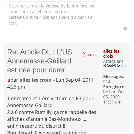
C'est parce que la vitesse de la lumière est
supérieure à celle du son que
certains ont l'air brillant avant d'avoir l'air
con.
Re: Article DL : L'US
allez les
croix
Annemasse-Gaillard
Attaquant
est née pour durer
Messages:
par
allez les croix
» Lun Sep 04, 2017
914
4:23 pm
Enregistré
le:
Lun Oct
05, 2009
1 er match et 1 ère victoire en R3 pour
11:31 am
Annemasse-Gaillard
2 à 0 contre Rumilly, ça me rappelle des
affiches d'antan à Bas-Monthoux ...
enfin ressorti du district !!
Bon départ, j'espère qu'ils pourront