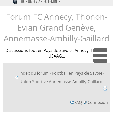
THONON-EVIAN FC FÉMININ
TWITTER
INSTAGRAM
Forum FC Annecy, Thonon-
Evian Grand Genève,
Annemasse-Ambilly-Gaillard
Discussions foot en Pays de Savoie : Annecy, TEGG FC,
USAAG...
Dépl
Index du forum
‹
Football en Pays de Savoie
‹
Union Sportive Annemasse-Ambilly-Gaillard
FAQ
Connexion