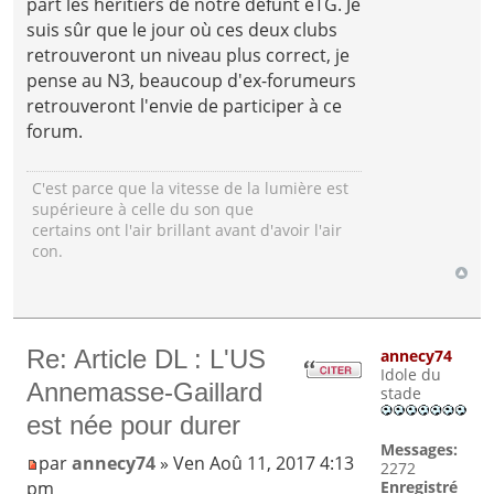
part les héritiers de notre défunt eTG. Je
suis sûr que le jour où ces deux clubs
retrouveront un niveau plus correct, je
pense au N3, beaucoup d'ex-forumeurs
retrouveront l'envie de participer à ce
forum.
C'est parce que la vitesse de la lumière est
supérieure à celle du son que
certains ont l'air brillant avant d'avoir l'air
con.
Re: Article DL : L'US
annecy74
Idole du
Annemasse-Gaillard
stade
est née pour durer
Messages:
par
annecy74
» Ven Aoû 11, 2017 4:13
2272
pm
Enregistré