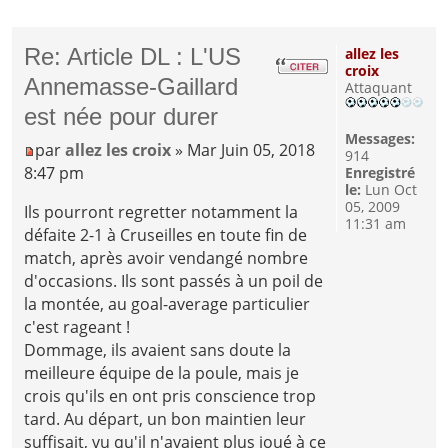
Re: Article DL : L'US
allez les
croix
Annemasse-Gaillard
Attaquant
est née pour durer
Messages:
par
allez les croix
» Mar Juin 05, 2018
914
8:47 pm
Enregistré
le:
Lun Oct
05, 2009
Ils pourront regretter notamment la
11:31 am
défaite 2-1 à Cruseilles en toute fin de
match, après avoir vendangé nombre
d'occasions. Ils sont passés à un poil de
la montée, au goal-average particulier
c'est rageant !
Dommage, ils avaient sans doute la
meilleure équipe de la poule, mais je
crois qu'ils en ont pris conscience trop
tard. Au départ, un bon maintien leur
suffisait, vu qu'il n'avaient plus joué à ce