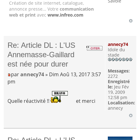
Savoie
Création de site internet, catalogue,
annonce presse... Votre
communication
web et print
avec
www.infreo.com
Re: Article DL : L'US
annecy74
Idole du
Annemasse-Gaillard
stade
est née pour durer
Messages:
par
annecy74
» Dim Aoû 13, 2017 3:57
2272
pm
Enregistré
le:
Jeu Fév
19, 2009
12:58 pm
Quelle réactivité !!
et merci
Localisation:
annecy