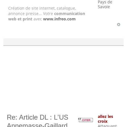
Pays de
Savoie
Création de site internet, catalogue,
annonce presse... Votre
communication
web et print
avec
www.infreo.com
Re: Article DL : L'US
allez les
croix
Annemasse-Gaillard
Attaquant