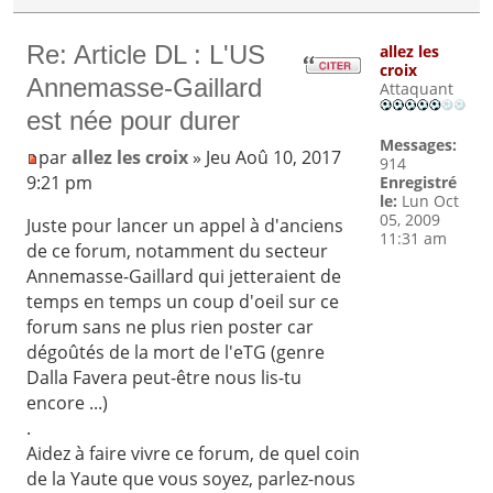
Re: Article DL : L'US
allez les
croix
Annemasse-Gaillard
Attaquant
est née pour durer
Messages:
par
allez les croix
» Jeu Aoû 10, 2017
914
9:21 pm
Enregistré
le:
Lun Oct
05, 2009
Juste pour lancer un appel à d'anciens
11:31 am
de ce forum, notamment du secteur
Annemasse-Gaillard qui jetteraient de
temps en temps un coup d'oeil sur ce
forum sans ne plus rien poster car
dégoûtés de la mort de l'eTG (genre
Dalla Favera peut-être nous lis-tu
encore ...)
.
Aidez à faire vivre ce forum, de quel coin
de la Yaute que vous soyez, parlez-nous