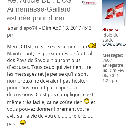
Re: Article DL : L'US
Annemasse-Gaillard
est née pour durer
par
dispo74
» Dim Aoû 13, 2017 4:43
dispo74
pm
Idole du
stade
Merci CDSF, ce site est vraiment top
Maintenant, les passionnés de football
Messages:
des Pays de Savoie n'auront plus
7607
Enregistré
d'excuses. Tous ceux qui viennent lire
le:
Dim Fév
les messages (et je pense qu'ils sont
06, 2011
nombreux) ne devraient pas hésiter
1:22 pm
pour s'inscrire et participer aux
discussions. C'est pas compliqué, c'est
même très facile, ça ne coûte rien
et
vous pouvez donner librement votre
avis sur la vie de votre club préféré, ou
pas...