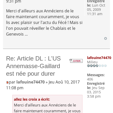
9:31 pm
Enregistré
le:
Lun Oct
05, 2009
Merci d'ailleurs aux Annéciens de le
11:31 am
faire maintenant couramment, je vous
lis avec plaisir sur l'actu du Fécé ! Mais si
l'on pouvait réveiller le Chablais et le
Genevois ...
Re: Article DL : L'US
lafouine74470
Milieu
Annemasse-Gaillard
est née pour durer
Messages:
406
par
lafouine74470
» Jeu Aoû 10, 2017
Enregistré
11:08 pm
le:
Jeu Sep
03, 2015
3:58 pm
allez les croix a écrit:
Merci d'ailleurs aux Annéciens de le
faire maintenant couramment, je vous