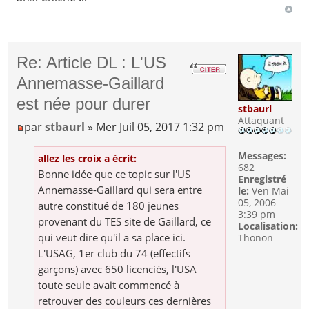
Re: Article DL : L'US
Annemasse-Gaillard
est née pour durer
stbaurl
Attaquant
par
stbaurl
» Mer Juil 05, 2017 1:32 pm
Messages:
allez les croix a écrit:
682
Bonne idée que ce topic sur l'US
Enregistré
Annemasse-Gaillard qui sera entre
le:
Ven Mai
05, 2006
autre constitué de 180 jeunes
3:39 pm
provenant du TES site de Gaillard, ce
Localisation:
qui veut dire qu'il a sa place ici.
Thonon
L'USAG, 1er club du 74 (effectifs
garçons) avec 650 licenciés, l'USA
toute seule avait commencé à
retrouver des couleurs ces dernières