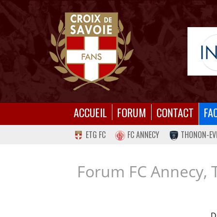
ACCUEIL
FORUM
CONTACT
FA
ETG FC
FC ANNECY
THONON-EV
Forum FC Annecy, 
D