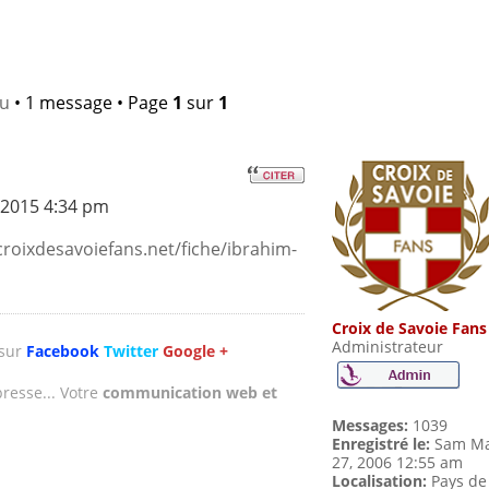
lu
• 1 message • Page
1
sur
1
 2015 4:34 pm
croixdesavoiefans.net/fiche/ibrahim-
Croix de Savoie Fans
Administrateur
 sur
Facebook
Twitter
Google +
presse... Votre
communication web et
Messages:
1039
Enregistré le:
Sam Ma
27, 2006 12:55 am
Localisation:
Pays de