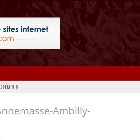
C FÉMININ
Annemasse-Ambilly-
..