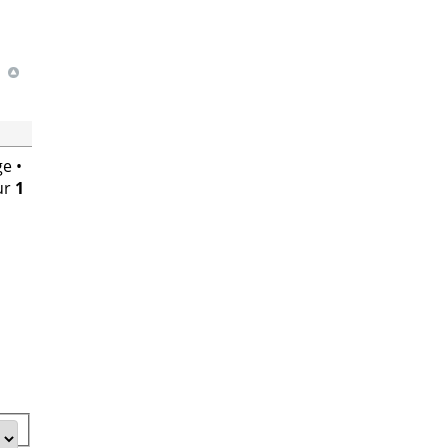
e •
ur
1