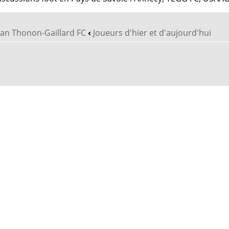
vian Thonon-Gaillard FC
‹
Joueurs d'hier et d'aujourd'hui