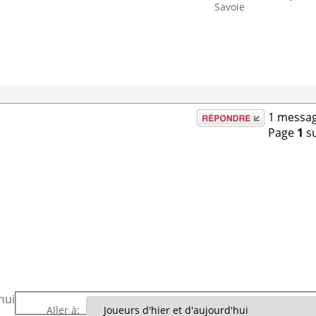
Savoie
Répondre
1 messag
Page
1
s
hui
Aller à: