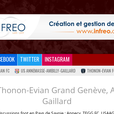
CEBOOK
TWITTER
INSTAGRAM
IAN FC
US ANNEMASSE-AMBILLY-GAILLARD
THONON-EVIAN F
Thonon-Evian Grand Genève, 
Gaillard
iscussions foot en Pays de Savoie : Annecy, TEGG FC, USAAG.