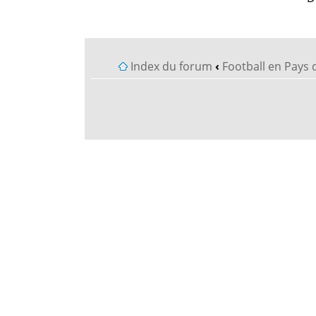
Index du forum
‹
Football en Pays 