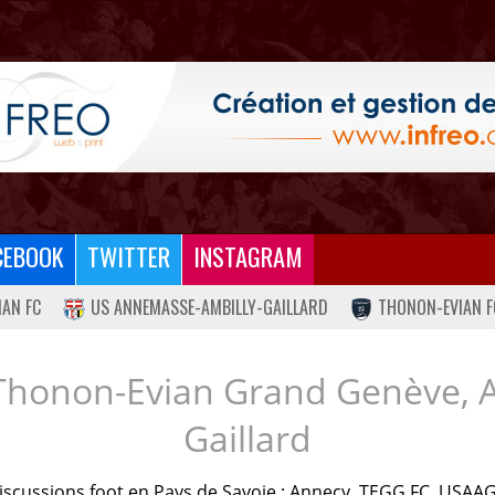
CEBOOK
TWITTER
INSTAGRAM
IAN FC
US ANNEMASSE-AMBILLY-GAILLARD
THONON-EVIAN F
Thonon-Evian Grand Genève, 
Gaillard
iscussions foot en Pays de Savoie : Annecy, TEGG FC, USAAG.