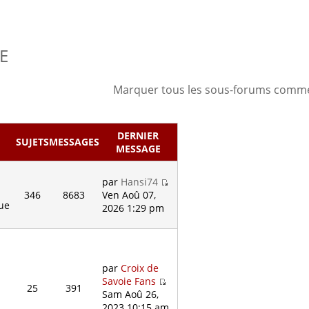
E
Marquer tous les sous-forums comme
DERNIER
SUJETS
MESSAGES
MESSAGE
par
Hansi74
346
8683
Ven Aoû 07,
gue
2026 1:29 pm
par
Croix de
Savoie Fans
25
391
Sam Aoû 26,
2023 10:15 am