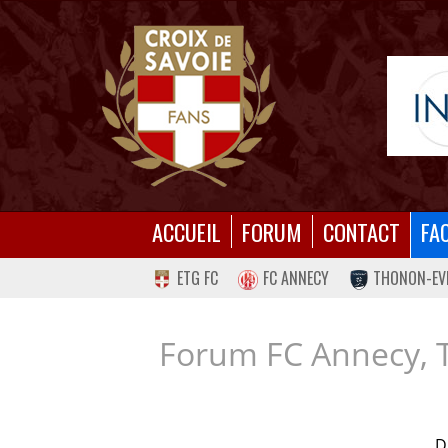
ACCUEIL
FORUM
CONTACT
FA
ETG FC
FC ANNECY
THONON-EV
Forum FC Annecy, 
D