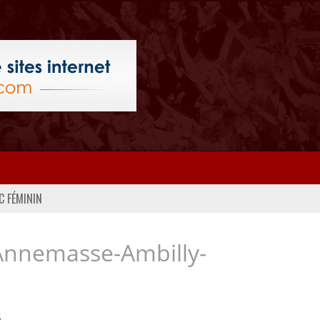
C FÉMININ
Annemasse-Ambilly-
..