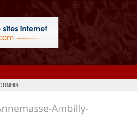
C FÉMININ
Annemasse-Ambilly-
..