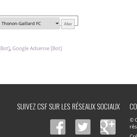
[Bot]
,
Google Adsense [Bot]
SUIVEZ CSF SUR LES RÉSEAUX SOCIAUX
CO
© C
ré
Cré