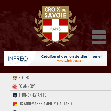
Dépl
ACCUEIL
ETG FC
FORUM
FC ANNECY
THONON-EVIAN FC
CONTACT
US ANNEMASSE-AMBILLY-GAILLARD
FACEBOOK