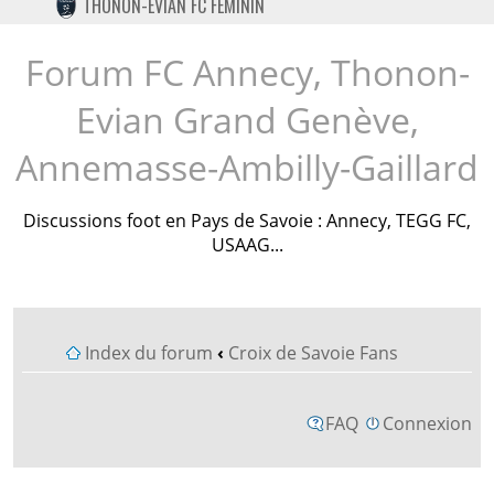
THONON-EVIAN FC FÉMININ
TWITTER
INSTAGRAM
Forum FC Annecy, Thonon-
Evian Grand Genève,
Annemasse-Ambilly-Gaillard
Discussions foot en Pays de Savoie : Annecy, TEGG FC,
USAAG...
Index du forum
‹
Croix de Savoie Fans
FAQ
Connexion