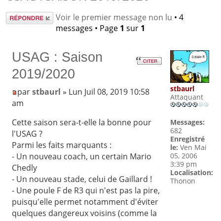
Répondre
Voir le premier message non lu
• 4
messages • Page
1
sur
1
USAG : Saison
2019/2020
stbaurl
par
stbaurl
» Lun Juil 08, 2019 10:58
Attaquant
am
Cette saison sera-t-elle la bonne pour
Messages:
682
l'USAG ?
Enregistré
Parmi les faits marquants :
le:
Ven Mai
- Un nouveau coach, un certain Mario
05, 2006
3:39 pm
Chedly
Localisation:
- Un nouveau stade, celui de Gaillard !
Thonon
- Une poule F de R3 qui n'est pas la pire,
puisqu'elle permet notamment d'éviter
quelques dangereux voisins (comme la