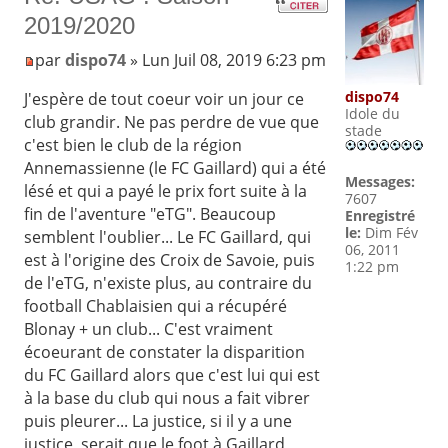
2019/2020
par
dispo74
» Lun Juil 08, 2019 6:23 pm
dispo74
J'espère de tout coeur voir un jour ce
Idole du
club grandir. Ne pas perdre de vue que
stade
c'est bien le club de la région
Annemassienne (le FC Gaillard) qui a été
Messages:
lésé et qui a payé le prix fort suite à la
7607
fin de l'aventure "eTG". Beaucoup
Enregistré
le:
Dim Fév
semblent l'oublier... Le FC Gaillard, qui
06, 2011
est à l'origine des Croix de Savoie, puis
1:22 pm
de l'eTG, n'existe plus, au contraire du
football Chablaisien qui a récupéré
Blonay + un club... C'est vraiment
écoeurant de constater la disparition
du FC Gaillard alors que c'est lui qui est
à la base du club qui nous a fait vibrer
puis pleurer... La justice, si il y a une
justice, serait que le foot à Gaillard