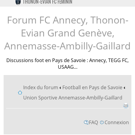
THONON-EVIAN FC FÉMININ
TWITTER
INSTAGRAM
Forum FC Annecy, Thonon-
Evian Grand Genève,
Annemasse-Ambilly-Gaillard
Discussions foot en Pays de Savoie : Annecy, TEGG FC,
USAAG...
Index du forum
‹
Football en Pays de Savoie
‹
Union Sportive Annemasse-Ambilly-Gaillard
FAQ
Connexion