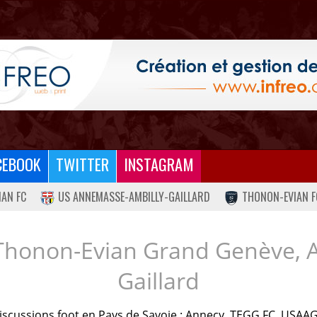
CEBOOK
TWITTER
INSTAGRAM
IAN FC
US ANNEMASSE-AMBILLY-GAILLARD
THONON-EVIAN F
Thonon-Evian Grand Genève, 
Gaillard
iscussions foot en Pays de Savoie : Annecy, TEGG FC, USAAG.