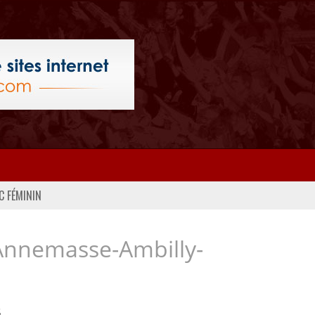
C FÉMININ
Annemasse-Ambilly-
..