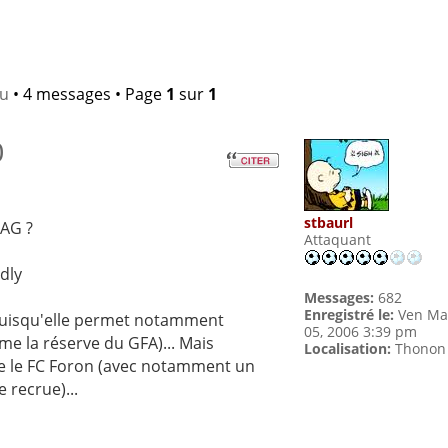
lu
• 4 messages • Page
1
sur
1
0
stbaurl
SAG ?
Attaquant
dly
Messages:
682
Enregistré le:
Ven Ma
, puisqu'elle permet notamment
05, 2006 3:39 pm
e la réserve du GFA)... Mais
Localisation:
Thonon
 le FC Foron (avec notamment un
 recrue)...