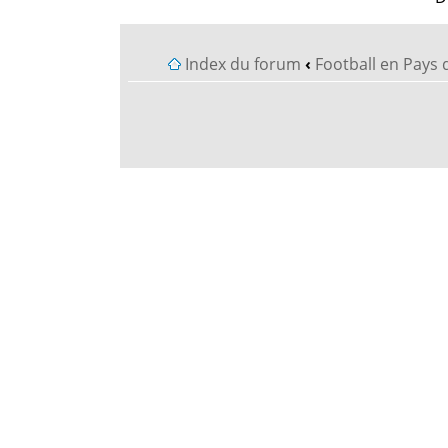
Index du forum
‹
Football en Pays 