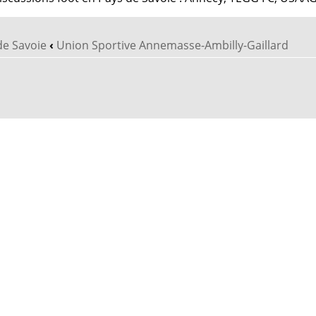
de Savoie
‹
Union Sportive Annemasse-Ambilly-Gaillard