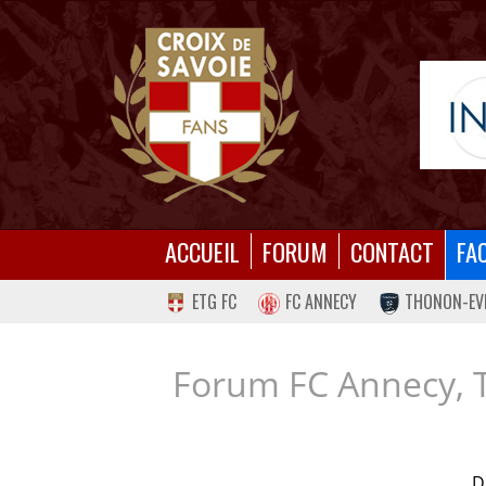
ACCUEIL
FORUM
CONTACT
FA
ETG FC
FC ANNECY
THONON-EV
Forum FC Annecy, 
D