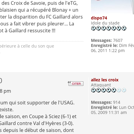
ne des Croix de Savoie, puis de l'eTG,
ablaisien qui a récupéré Blonay + un
er la disparition du FC Gaillard alors
dispo74
Idole du stade
ous a fait vibrer puis pleurer... La
oot à Gaillard ressuscite !!!
Messages:
7607
Enregistré le:
Dim Fé
upérieure à celle du son que
06, 2011 1:22 pm
.
0
allez les croix
Attaquant
38 pm
rum qui soit supporter de l'USAG.
Messages:
914
Enregistré le:
Lun Oc
existe.
05, 2009 11:31 am
de saison, en Coupe à Sciez (6-1) et
aillard contre Val d'Hyères (3-0).
 depuis le début de saison, dont