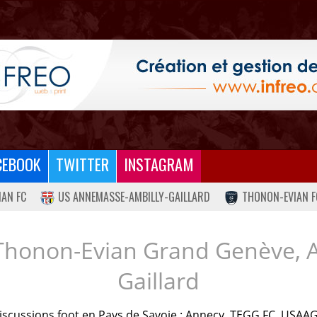
CEBOOK
TWITTER
INSTAGRAM
IAN FC
US ANNEMASSE-AMBILLY-GAILLARD
THONON-EVIAN F
Thonon-Evian Grand Genève, 
Gaillard
iscussions foot en Pays de Savoie : Annecy, TEGG FC, USAAG.