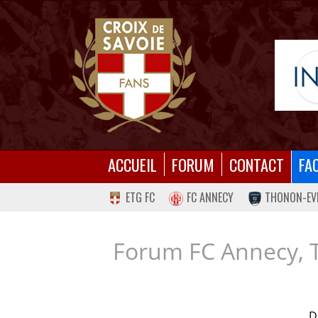
ACCUEIL
FORUM
CONTACT
FA
ETG FC
FC ANNECY
THONON-EV
Forum FC Annecy, 
D