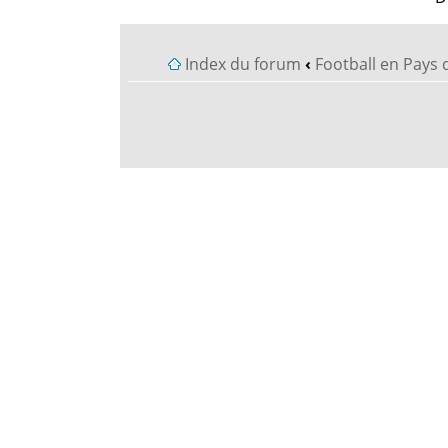
Index du forum
‹
Football en Pays 