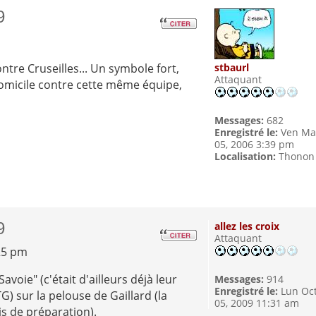
9
ntre Cruseilles... Un symbole fort,
stbaurl
Attaquant
 domicile contre cette même équipe,
Messages:
682
Enregistré le:
Ven Ma
05, 2006 3:39 pm
Localisation:
Thonon
9
allez les croix
Attaquant
25 pm
voie" (c'était d'ailleurs déjà leur
Messages:
914
Enregistré le:
Lun Oc
) sur la pelouse de Gaillard (la
05, 2009 11:31 am
s de préparation).