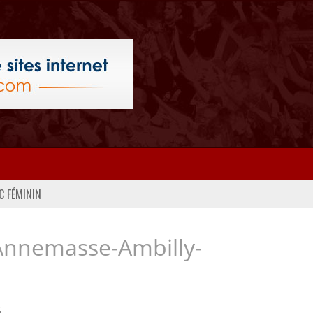
C FÉMININ
Annemasse-Ambilly-
..