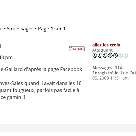
lu
• 5 messages • Page
1
sur
1
9
allez les croix
Attaquant
:43 pm
Messages:
914
e-Gaillard d'après la page Facebook
Enregistré le:
Lun Oc
05, 2009 11:31 am
nves-Sales quand il avait dans les 18
quant fougueux, parfois pas facile à
 ce gamin !!