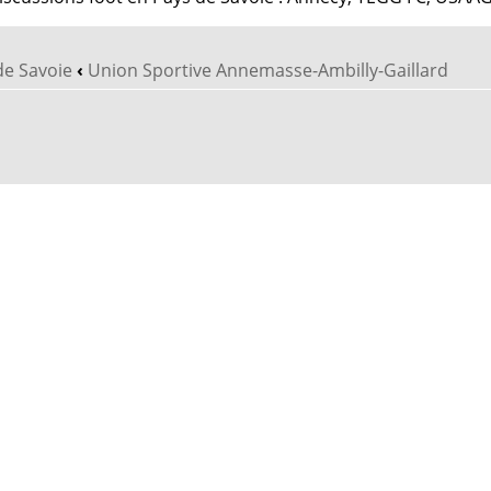
de Savoie
‹
Union Sportive Annemasse-Ambilly-Gaillard