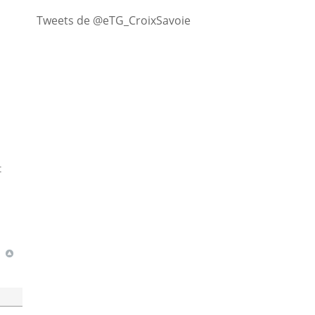
Tweets de @eTG_CroixSavoie
t