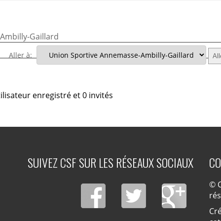
mbilly-Gaillard
Aller à:
lisateur enregistré et 0 invités
SUIVEZ CSF SUR LES RÉSEAUX SOCIAUX
CO
© C
ré
Cré