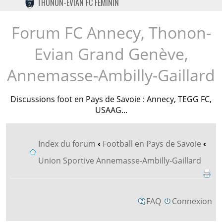
THONON-EVIAN FC FÉMININ
TWITTER
INSTAGRAM
Forum FC Annecy, Thonon-
Evian Grand Genève,
Annemasse-Ambilly-Gaillard
Discussions foot en Pays de Savoie : Annecy, TEGG FC,
USAAG...
Index du forum
‹
Football en Pays de Savoie
‹
Union Sportive Annemasse-Ambilly-Gaillard
FAQ
Connexion