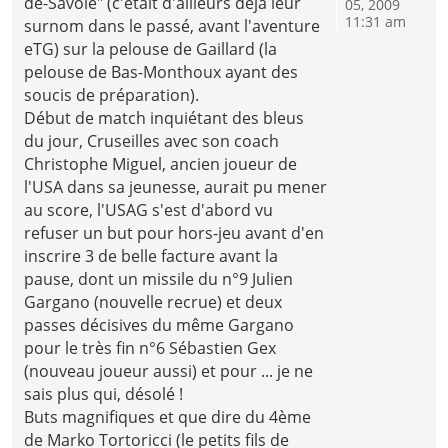
de-Savoie" (c'était d'ailleurs déjà leur
05, 2009
11:31 am
surnom dans le passé, avant l'aventure
eTG) sur la pelouse de Gaillard (la
pelouse de Bas-Monthoux ayant des
soucis de préparation).
Début de match inquiétant des bleus
du jour, Cruseilles avec son coach
Christophe Miguel, ancien joueur de
l'USA dans sa jeunesse, aurait pu mener
au score, l'USAG s'est d'abord vu
refuser un but pour hors-jeu avant d'en
inscrire 3 de belle facture avant la
pause, dont un missile du n°9 Julien
Gargano (nouvelle recrue) et deux
passes décisives du même Gargano
pour le très fin n°6 Sébastien Gex
(nouveau joueur aussi) et pour ... je ne
sais plus qui, désolé !
Buts magnifiques et que dire du 4ème
de Marko Tortoricci (le petits fils de