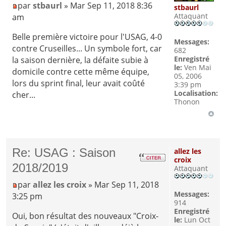
par
stbaurl
» Mar Sep 11, 2018 8:36
stbaurl
Attaquant
am
Belle première victoire pour l'USAG, 4-0
Messages:
contre Cruseilles... Un symbole fort, car
682
Enregistré
la saison dernière, la défaite subie à
le:
Ven Mai
domicile contre cette même équipe,
05, 2006
lors du sprint final, leur avait coûté
3:39 pm
Localisation:
cher...
Thonon
Re: USAG : Saison
allez les
croix
2018/2019
Attaquant
par
allez les croix
» Mar Sep 11, 2018
Messages:
3:25 pm
914
Enregistré
Oui, bon résultat des nouveaux "Croix-
le:
Lun Oct