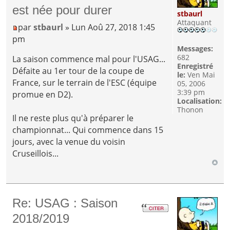
est née pour durer
stbaurl
Attaquant
par
stbaurl
» Lun Aoû 27, 2018 1:45
pm
Messages:
682
La saison commence mal pour l'USAG...
Enregistré
Défaite au 1er tour de la coupe de
le:
Ven Mai
France, sur le terrain de l'ESC (équipe
05, 2006
3:39 pm
promue en D2).
Localisation:
Thonon
Il ne reste plus qu'à préparer le
championnat... Qui commence dans 15
jours, avec la venue du voisin
Cruseillois...
Re: USAG : Saison
2018/2019