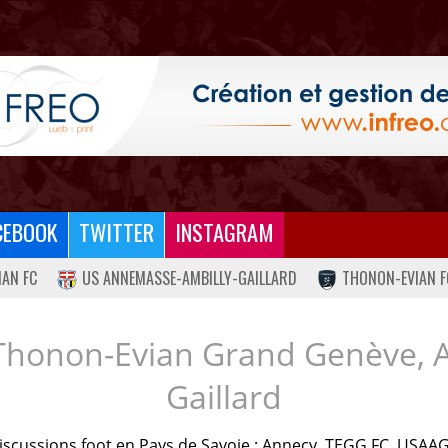
CEBOOK
TWITTER
INSTAGRAM
IAN FC
US ANNEMASSE-AMBILLY-GAILLARD
THONON-EVIAN F
Thonon-Evian Grand Genève, 
Gaillard
iscussions foot en Pays de Savoie : Annecy, TEGG FC, USAAG.