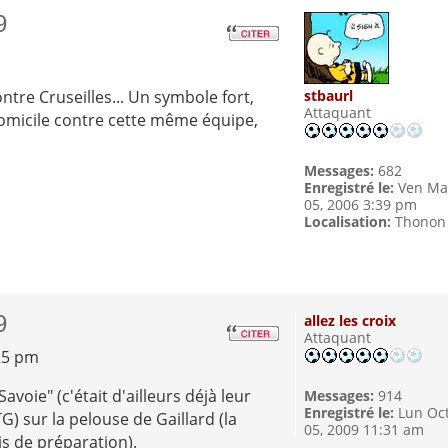
9
ntre Cruseilles... Un symbole fort,
stbaurl
Attaquant
 domicile contre cette même équipe,
Messages:
682
Enregistré le:
Ven Ma
05, 2006 3:39 pm
Localisation:
Thonon
9
allez les croix
Attaquant
25 pm
voie" (c'était d'ailleurs déjà leur
Messages:
914
Enregistré le:
Lun Oc
) sur la pelouse de Gaillard (la
05, 2009 11:31 am
s de préparation).