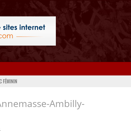
C FÉMININ
Annemasse-Ambilly-
..