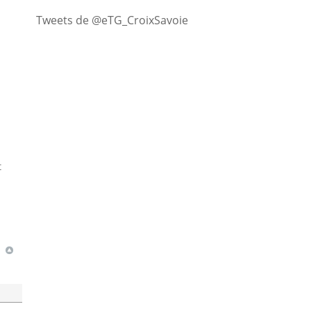
Tweets de @eTG_CroixSavoie
t