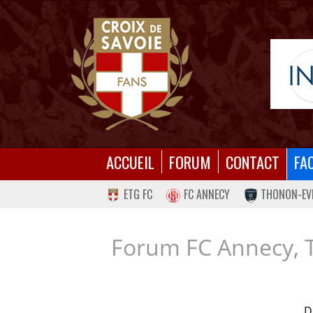
ACCUEIL
FORUM
CONTACT
FA
ETG FC
FC ANNECY
THONON-EV
Forum FC Annecy, 
D