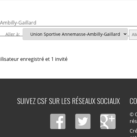
mbilly-Gaillard
Aller à:
lisateur enregistré et 1 invité
SUIVEZ CSF SUR LES RÉSEAUX SOCIAUX
CO
© C
ré
Cré