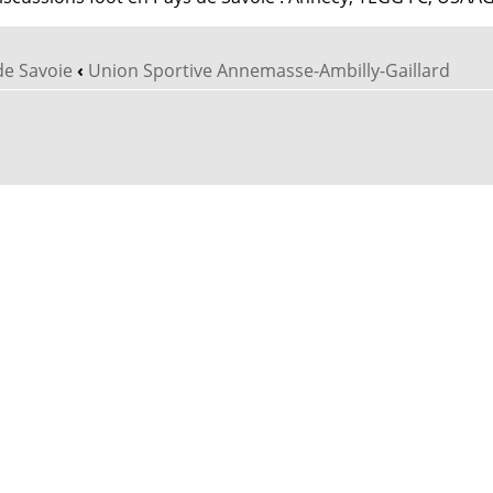
de Savoie
‹
Union Sportive Annemasse-Ambilly-Gaillard