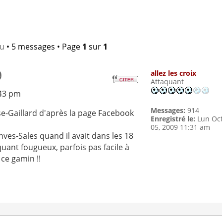
lu
• 5 messages • Page
1
sur
1
9
allez les croix
Attaquant
:43 pm
Messages:
914
e-Gaillard d'après la page Facebook
Enregistré le:
Lun Oc
05, 2009 11:31 am
nves-Sales quand il avait dans les 18
quant fougueux, parfois pas facile à
 ce gamin !!