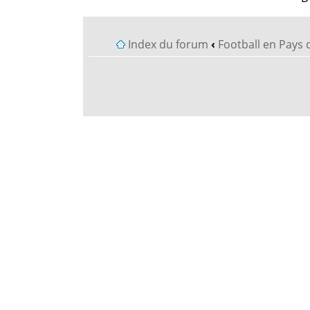
Index du forum
‹
Football en Pays 