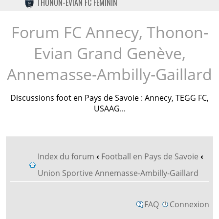
THONON-EVIAN FC FÉMININ
TWITTER
INSTAGRAM
Forum FC Annecy, Thonon-
Evian Grand Genève,
Annemasse-Ambilly-Gaillard
Discussions foot en Pays de Savoie : Annecy, TEGG FC,
USAAG...
Index du forum
‹
Football en Pays de Savoie
‹
Union Sportive Annemasse-Ambilly-Gaillard
FAQ
Connexion