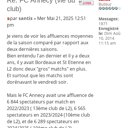
Re: FC Annecy (vie du
Buteur
club)
par
santis
» Mer Mai 21, 2025 12:51
Messages:
1871
pm
Enregistré
le:
Dim Aoû
Je viens de voir les affluences moyennes
10, 2014
de la saison comparé par rapport aux
11:15 am
deux dernières saisons.
Bien entendu l'an dernier et il y a deux
ans, il y avait Bordeaux et St Etienne en
L2 donc deux "gros" matchs" en plus.
Et surtout que les matchs sont
dorénavant le vendredi soir.
Mais le FC Annecy avait une affluence de
6 844 spectateurs par match en
2022/2023 ( 13ème club de L2), 6 565
spectateurs en 2023/2024 (10ème club
de L2), et de 6 289 spectateurs en
2024/2025 ( 10ème club de L2).