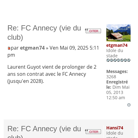
Re: FC Annecy (vie du
club)
etgman74
par
etgman74
» Ven Mai 09, 2025 5:11
Idole du
pm
stade
Laurent Guyot vient de prolonger de 2
Messages:
ans son contrat avec le FC Annecy
3268
(jusqu'en 2028).
Enregistré
le:
Dim Mai
05, 2013
12:50 am
Re: FC Annecy (vie du
Hansi74
Idole du
club)