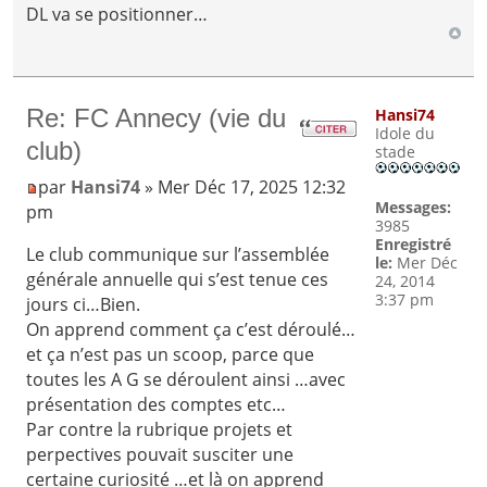
DL va se positionner…
Re: FC Annecy (vie du
Hansi74
Idole du
club)
stade
par
Hansi74
» Mer Déc 17, 2025 12:32
Messages:
pm
3985
Enregistré
Le club communique sur l’assemblée
le:
Mer Déc
générale annuelle qui s’est tenue ces
24, 2014
3:37 pm
jours ci…Bien.
On apprend comment ça c’est déroulé…
et ça n’est pas un scoop, parce que
toutes les A G se déroulent ainsi …avec
présentation des comptes etc…
Par contre la rubrique projets et
perpectives pouvait susciter une
certaine curiosité …et là on apprend