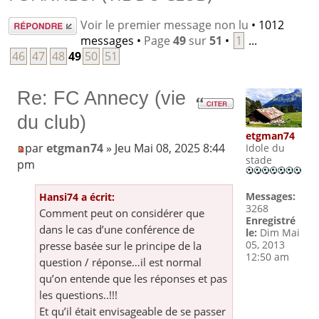
Répondre
Voir le premier message non lu
• 1012
messages •
Page
49
sur
51
•
1
...
46
47
48
49
50
51
Re: FC Annecy (vie
du club)
etgman74
par
etgman74
» Jeu Mai 08, 2025 8:44
Idole du
stade
pm
Messages:
Hansi74 a écrit:
3268
Comment peut on considérer que
Enregistré
dans le cas d’une conférence de
le:
Dim Mai
05, 2013
presse basée sur le principe de la
12:50 am
question / réponse…il est normal
qu’on entende que les réponses et pas
les questions..!!!
Et qu’il était envisageable de se passer