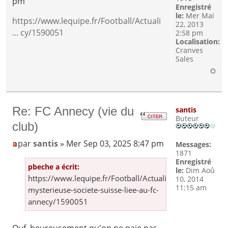
pm
Enregistré
le:
Mer Mai
https://www.lequipe.fr/Football/Actuali
22, 2013
... cy/1590051
2:58 pm
Localisation:
Cranves
Sales
Re: FC Annecy (vie du
santis
Buteur
club)
par
santis
» Mer Sep 03, 2025 8:47 pm
Messages:
1871
Enregistré
pbeche a écrit:
le:
Dim Aoû
https://www.lequipe.fr/Football/Actualites/La-
10, 2014
11:15 am
mysterieuse-societe-suisse-liee-au-fc-
annecy/1590051