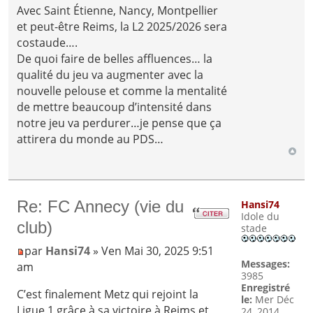
Avec Saint Étienne, Nancy, Montpellier
et peut-être Reims, la L2 2025/2026 sera
costaude….
De quoi faire de belles affluences… la
qualité du jeu va augmenter avec la
nouvelle pelouse et comme la mentalité
de mettre beaucoup d’intensité dans
notre jeu va perdurer…je pense que ça
attirera du monde au PDS…
Re: FC Annecy (vie du
Hansi74
Idole du
club)
stade
par
Hansi74
» Ven Mai 30, 2025 9:51
Messages:
am
3985
Enregistré
C’est finalement Metz qui rejoint la
le:
Mer Déc
Ligue 1 grâce à sa victoire à Reims et
24, 2014