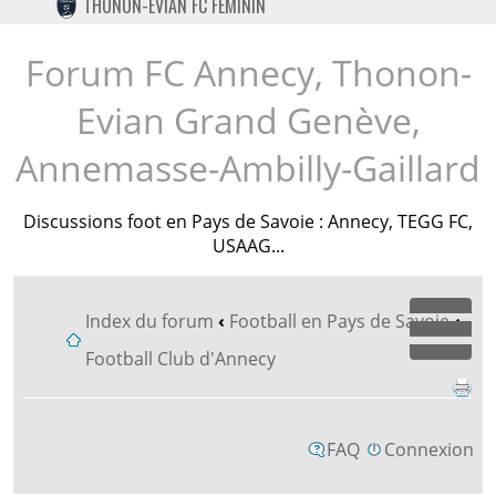
THONON-EVIAN FC FÉMININ
TWITTER
INSTAGRAM
Forum FC Annecy, Thonon-
Evian Grand Genève,
Annemasse-Ambilly-Gaillard
Discussions foot en Pays de Savoie : Annecy, TEGG FC,
USAAG...
Index du forum
‹
Football en Pays de Savoie
‹
Dépl
Football Club d'Annecy
FAQ
Connexion