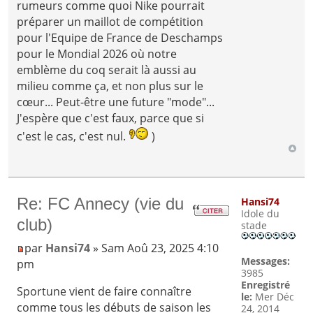
rumeurs comme quoi Nike pourrait
préparer un maillot de compétition
pour l'Equipe de France de Deschamps
pour le Mondial 2026 où notre
emblème du coq serait là aussi au
milieu comme ça, et non plus sur le
cœur... Peut-être une future "mode"...
J'espère que c'est faux, parce que si
c'est le cas, c'est nul.
)
Re: FC Annecy (vie du
Hansi74
Idole du
club)
stade
par
Hansi74
» Sam Aoû 23, 2025 4:10
Messages:
pm
3985
Enregistré
Sportune vient de faire connaître
le:
Mer Déc
comme tous les débuts de saison les
24, 2014