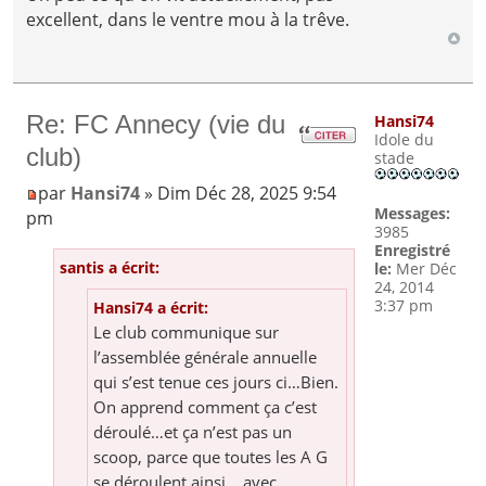
excellent, dans le ventre mou à la trêve.
Re: FC Annecy (vie du
Hansi74
Idole du
club)
stade
par
Hansi74
» Dim Déc 28, 2025 9:54
Messages:
pm
3985
Enregistré
santis a écrit:
le:
Mer Déc
24, 2014
3:37 pm
Hansi74 a écrit:
Le club communique sur
l’assemblée générale annuelle
qui s’est tenue ces jours ci…Bien.
On apprend comment ça c’est
déroulé…et ça n’est pas un
scoop, parce que toutes les A G
se déroulent ainsi …avec