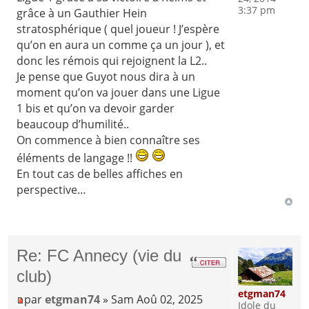
3:37 pm
grâce à un Gauthier Hein
stratosphérique ( quel joueur ! J’espère
qu’on en aura un comme ça un jour ), et
donc les rémois qui rejoignent la L2..
Je pense que Guyot nous dira à un
moment qu’on va jouer dans une Ligue
1 bis et qu’on va devoir garder
beaucoup d’humilité..
On commence à bien connaître ses
éléments de langage !!
En tout cas de belles affiches en
perspective…
Re: FC Annecy (vie du
club)
etgman74
par
etgman74
» Sam Aoû 02, 2025
Idole du