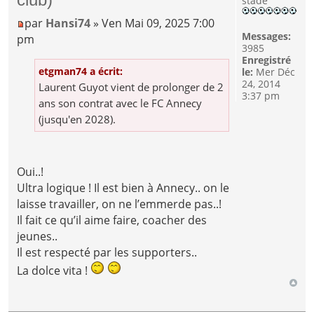
stade
par
Hansi74
» Ven Mai 09, 2025 7:00
Messages:
pm
3985
Enregistré
etgman74 a écrit:
le:
Mer Déc
24, 2014
Laurent Guyot vient de prolonger de 2
3:37 pm
ans son contrat avec le FC Annecy
(jusqu'en 2028).
Oui..!
Ultra logique ! Il est bien à Annecy.. on le
laisse travailler, on ne l’emmerde pas..!
Il fait ce qu’il aime faire, coacher des
jeunes..
Il est respecté par les supporters..
La dolce vita !