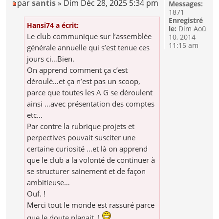
par
santis
» Dim Déc 28, 2025 5:34 pm
Messages:
1871
Enregistré
Hansi74 a écrit:
le:
Dim Aoû
Le club communique sur l’assemblée
10, 2014
11:15 am
générale annuelle qui s’est tenue ces
jours ci…Bien.
On apprend comment ça c’est
déroulé…et ça n’est pas un scoop,
parce que toutes les A G se déroulent
ainsi …avec présentation des comptes
etc…
Par contre la rubrique projets et
perpectives pouvait susciter une
certaine curiosité …et là on apprend
que le club a la volonté de continuer à
se structurer sainement et de façon
ambitieuse…
Ouf. !
Merci tout le monde est rassuré parce
que le doute planait..!