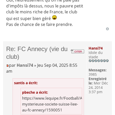
Ouf, heureusement qu'on ne paie pas
d'impôts là dessus, nous le pauvre petit
club le moins riche de France, le club
qui est super bien géré
Pas de chance de se faire prendre.
Re: FC Annecy (vie du
Hansi74
Idole du
club)
stade
par
Hansi74
» Jeu Sep 04, 2025 8:55
Messages:
am
3985
Enregistré
santis a écrit:
le:
Mer Déc
24, 2014
3:37 pm
pbeche a écrit:
https://www.lequipe.fr/Football/Actualites/La-
mysterieuse-societe-suisse-liee-
au-fc-annecy/1590051