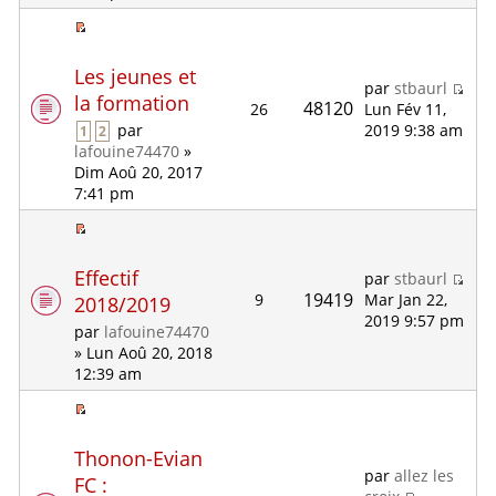
Les jeunes et
par
stbaurl
la formation
48120
26
Lun Fév 11,
2019 9:38 am
par
1
2
lafouine74470
»
Dim Aoû 20, 2017
7:41 pm
Effectif
par
stbaurl
19419
9
Mar Jan 22,
2018/2019
2019 9:57 pm
par
lafouine74470
» Lun Aoû 20, 2018
12:39 am
Thonon-Evian
par
allez les
FC :