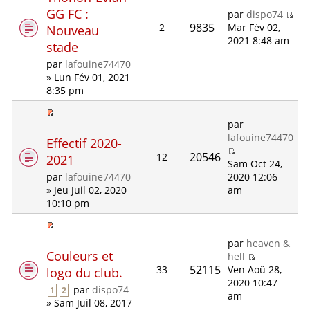
GG FC :
par
dispo74
9835
2
Mar Fév 02,
Nouveau
2021 8:48 am
stade
par
lafouine74470
» Lun Fév 01, 2021
8:35 pm
par
lafouine74470
Effectif 2020-
20546
12
2021
Sam Oct 24,
2020 12:06
par
lafouine74470
am
» Jeu Juil 02, 2020
10:10 pm
par
heaven &
Couleurs et
hell
52115
33
Ven Aoû 28,
logo du club.
2020 10:47
par
dispo74
1
2
am
» Sam Juil 08, 2017