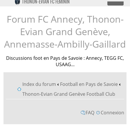
THONON-EVIAN FC FÉMININ
Dépl
TWITTER
INSTAGRAM
Forum FC Annecy, Thonon-
Evian Grand Genève,
Annemasse-Ambilly-Gaillard
Discussions foot en Pays de Savoie : Annecy, TEGG FC,
USAAG...
Index du forum
‹
Football en Pays de Savoie
‹
Thonon-Evian Grand Genève Football Club
FAQ
Connexion