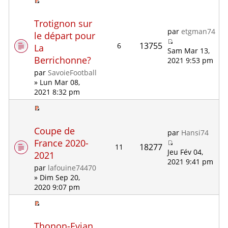
Trotignon sur
par
etgman74
le départ pour
13755
6
La
Sam Mar 13,
Berrichonne?
2021 9:53 pm
par
SavoieFootball
» Lun Mar 08,
2021 8:32 pm
Coupe de
par
Hansi74
France 2020-
18277
11
Jeu Fév 04,
2021
2021 9:41 pm
par
lafouine74470
» Dim Sep 20,
2020 9:07 pm
Thonon-Evian