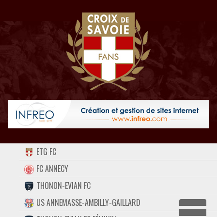
ACCUEIL
ETG FC
FORUM
FC ANNECY
THONON-EVIAN FC
CONTACT
US ANNEMASSE-AMBILLY-GAILLARD
FACEBOOK