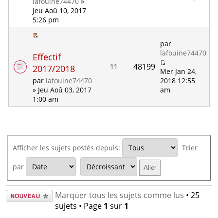
lafouine74470
»
Jeu Aoû 10, 2017
5:26 pm
par
lafouine74470
Effectif
48199
11
2017/2018
Mer Jan 24,
2018 12:55
par
lafouine74470
am
» Jeu Aoû 03, 2017
1:00 am
Afficher les sujets postés depuis:
Trier
par
Écrire un
Marquer tous les sujets comme lus
• 25
nouveau
sujets • Page
1
sur
1
sujet