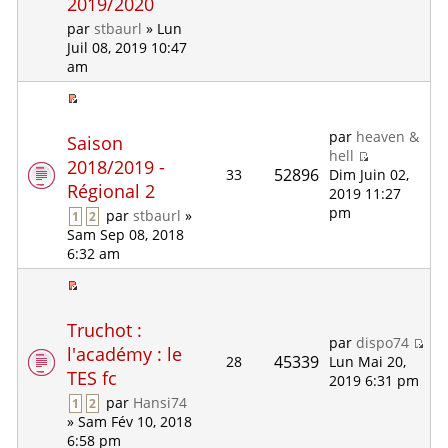
2019/2020
par
stbaurl
» Lun
Juil 08, 2019 10:47
am
par
heaven &
Saison
hell
2018/2019 -
52896
33
Dim Juin 02,
Régional 2
2019 11:27
pm
par
stbaurl
»
1
2
Sam Sep 08, 2018
6:32 am
Truchot :
par
dispo74
l'académy : le
45339
28
Lun Mai 20,
TES fc
2019 6:31 pm
par
Hansi74
1
2
» Sam Fév 10, 2018
6:58 pm