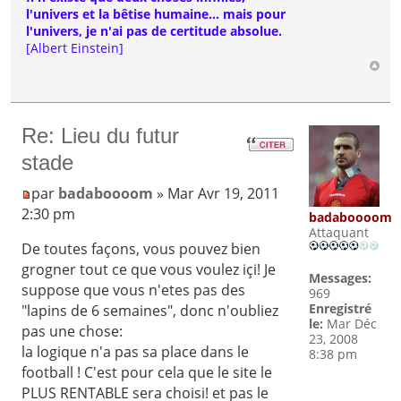
l'univers et la bêtise humaine... mais pour
l'univers, je n'ai pas de certitude absolue.
[Albert Einstein]
Re: Lieu du futur
stade
par
badaboooom
» Mar Avr 19, 2011
2:30 pm
badaboooom
Attaquant
De toutes façons, vous pouvez bien
grogner tout ce que vous voulez içi! Je
Messages:
suppose que vous n'etes pas des
969
Enregistré
"lapins de 6 semaines", donc n'oubliez
le:
Mar Déc
pas une chose:
23, 2008
la logique n'a pas sa place dans le
8:38 pm
football ! C'est pour cela que le site le
PLUS RENTABLE sera choisi! et pas le