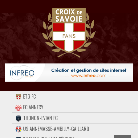
ACCUEIL
ETG FC
FORUM
FC ANNECY
THONON-EVIAN FC
CONTACT
US ANNEMASSE-AMBILLY-GAILLARD
FACEBOOK