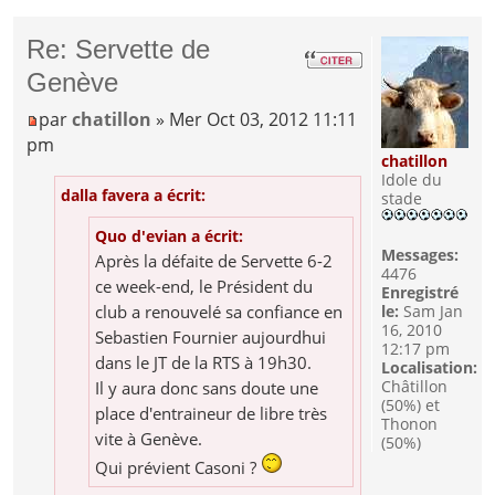
Re: Servette de
Genève
par
chatillon
» Mer Oct 03, 2012 11:11
pm
chatillon
Idole du
dalla favera a écrit:
stade
Quo d'evian a écrit:
Messages:
Après la défaite de Servette 6-2
4476
ce week-end, le Président du
Enregistré
le:
Sam Jan
club a renouvelé sa confiance en
16, 2010
Sebastien Fournier aujourdhui
12:17 pm
dans le JT de la RTS à 19h30.
Localisation:
Châtillon
Il y aura donc sans doute une
(50%) et
place d'entraineur de libre très
Thonon
vite à Genève.
(50%)
Qui prévient Casoni ?