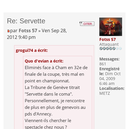
Re: Servette
par
Fotss 57
» Ven Sep 28,
2012 9:40 pm
Fotss 57
Attaquant
grogui74 a écrit:
Messages:
Quo d'evian a écrit:
861
Eliminés face à Cham en 32e de
Enregistré
le:
Dim Oct
finale de la coupe, très mal en
04, 2009
point en championnat.
6:46 am
La Tribune de Genève titrait
Localisation:
METZ
''Servette dans le coma''.
Personnellement, je rencontre
de plus en plus de genevois au
pds d'Annecy.
Viennent-ils chercher le
spectacle chez nous ?