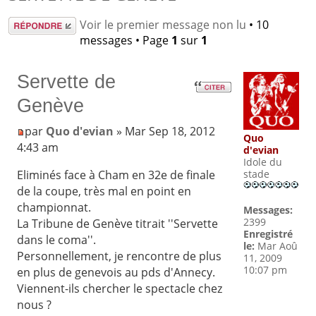
Répondre
Voir le premier message non lu
• 10
messages • Page
1
sur
1
Servette de
Genève
par
Quo d'evian
» Mar Sep 18, 2012
Quo
4:43 am
d'evian
Idole du
Eliminés face à Cham en 32e de finale
stade
de la coupe, très mal en point en
championnat.
Messages:
2399
La Tribune de Genève titrait ''Servette
Enregistré
dans le coma''.
le:
Mar Aoû
Personnellement, je rencontre de plus
11, 2009
10:07 pm
en plus de genevois au pds d'Annecy.
Viennent-ils chercher le spectacle chez
nous ?