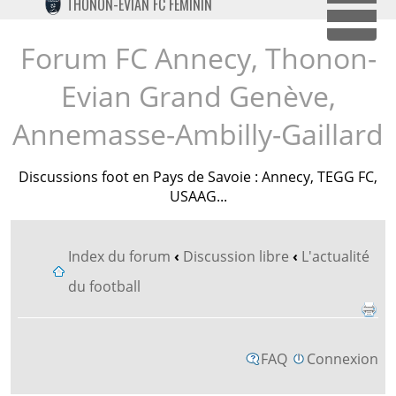
THONON-EVIAN FC FÉMININ
TWITTER
Dépl
INSTAGRAM
Forum FC Annecy, Thonon-
Evian Grand Genève,
Annemasse-Ambilly-Gaillard
Discussions foot en Pays de Savoie : Annecy, TEGG FC,
USAAG...
Index du forum
‹
Discussion libre
‹
L'actualité
du football
FAQ
Connexion