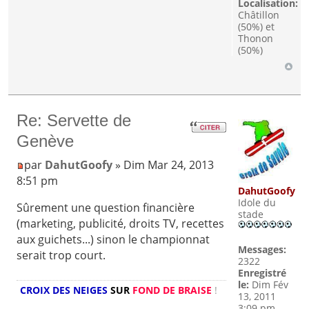
Localisation:
Châtillon
(50%) et
Thonon
(50%)
Re: Servette de
Genève
par
DahutGoofy
» Dim Mar 24, 2013
8:51 pm
DahutGoofy
Idole du
Sûrement une question financière
stade
(marketing, publicité, droits TV, recettes
aux guichets...) sinon le championnat
Messages:
serait trop court.
2322
Enregistré
le:
Dim Fév
CROIX DES NEIGES
SUR
FOND DE BRAISE
!
13, 2011
3:09 pm