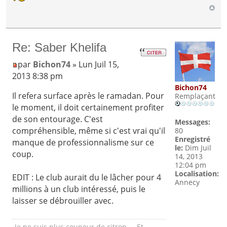
Re: Saber Khelifa
par
Bichon74
» Lun Juil 15,
2013 8:38 pm
Bichon74
Il refera surface après le ramadan. Pour
Remplaçant
le moment, il doit certainement profiter
de son entourage. C'est
Messages:
compréhensible, même si c'est vrai qu'il
80
Enregistré
manque de professionnalisme sur ce
le:
Dim Juil
coup.
14, 2013
12:04 pm
Localisation:
EDIT : Le club aurait du le lâcher pour 4
Annecy
millions à un club intéressé, puis le
laisser se débrouiller avec.
Je ne suis plus coupeur de citron.... Et