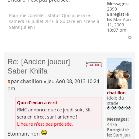
Messages:
2399
Enregistré
Pour me consoler, Status Quo jouera le
le:
Mar Aoû
samedi 16 juillet 2016 à Guitare-en-scène à
11, 2009
Saint-Julien !
10:07 pm
Re: [Ancien joueur]
Saber Khlifa
par
chatillon
» Jeu Aoû 08, 2013 10:24
pm
chatillon
Idole du
Q
uo d'e
vian a écrit:
stade
RMC annonce que ce jeudi soir, SK
sera en direct sur l'antenne !
Messages:
L'heure n'est pas précisée.
4476
Enregistré
Etonnant non
le:
Sam Jan