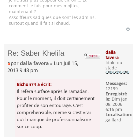
comment je fais pour mes mojitos,
maintenant ?
Assoiffeurs sadiques que sont les admins,
surtout quand il fait si chaud.
Re: Saber Khelifa
dalla
favera
Idole du
par
dalla favera
» Lun Juil 15,
stade
2013 9:48 pm
Messages:
Bichon74 a écrit:
12199
Il refera surface après le ramadan.
Enregistré
Pour le moment, il doit certainement
le:
Dim Jan
08, 2006
profiter de son entourage. C'est
6:16 pm
compréhensible, même si c'est vrai
Localisation:
qu'il manque de professionnalisme
gaillard
sur ce coup.