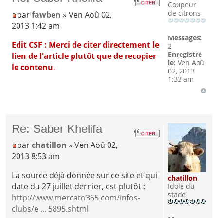
Coupeur
de citrons
par
fawben
» Ven Aoû 02,
2013 1:42 am
Messages:
Edit CSF : Merci de citer directement le
2
Enregistré
lien de l'article plutôt que de recopier
le:
Ven Aoû
le contenu.
02, 2013
1:33 am
Re: Saber Khelifa
par
chatillon
» Ven Aoû 02,
2013 8:53 am
La source déjà donnée sur ce site et qui
chatillon
date du 27 juillet dernier, est plutôt :
Idole du
stade
http://www.mercato365.com/infos-
clubs/e ... 5895.shtml