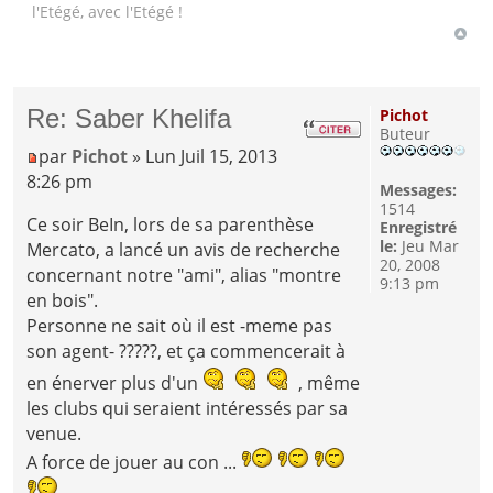
l'Etégé, avec l'Etégé !
Re: Saber Khelifa
Pichot
Buteur
par
Pichot
» Lun Juil 15, 2013
8:26 pm
Messages:
1514
Ce soir BeIn, lors de sa parenthèse
Enregistré
le:
Jeu Mar
Mercato, a lancé un avis de recherche
20, 2008
concernant notre "ami", alias "montre
9:13 pm
en bois".
Personne ne sait où il est -meme pas
son agent- ?????, et ça commencerait à
en énerver plus d'un
, même
les clubs qui seraient intéressés par sa
venue.
A force de jouer au con ...