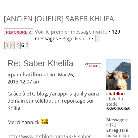
[ANCIEN JOUEUR] SABER KHLIFA
Répondre
Voir le premier message non lu
• 129
messages •
Page
6
sur
7
•
1
...
3
4
5
6
7
Re: Saber Khelifa
par
chatillon
» Dim Mai 26,
2013 12:07 am
Grâce à eTG blog, j'ai appris qu'il y aura
chatillon
Idole du
demain sur téléfoot un reportage sur
stade
Khlifa.
Messages:
Merci Yannick
4476
Enregistré
le:
Sam Jan
http://www.etgblog.com/5336-saber-