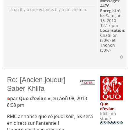
Messages:
4476
Là où il y a une volonté, il y a un chemin.
Enregistré
le:
Sam Jan
16, 2010
12:17 pm
Localisation:
Châtillon
(50%) et
Thonon
(50%)
Re: [Ancien joueur]
Saber Khlifa
par
Quo d'evian
» Jeu Aoû 08, 2013
Quo
8:08 pm
d'evian
Idole du
RMC annonce que ce jeudi soir, SK sera
stade
en direct sur l'antenne !
L'heure n'est pas précisée.