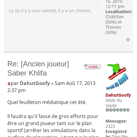
16, 2010
12:17 pm
Là où il y a une volonté, il y a un chemin.
Localisation:
Châtillon
(50%) et
Thonon
(50%)
Re: [Ancien joueur]
Saber Khlifa
par
DahutGoofy
» Sam Aoû 17, 2013
2:37 pm
DahutGoofy
Idole du
Quel feuilleton médiatique cet été.
stade
Il faudra qu'il fasse de gros efforts pour
Messages:
être un grand joueur tant sur le plan
2322
sportif (arrêter les simulations dans la
Enregistré
le:
Dim Fév