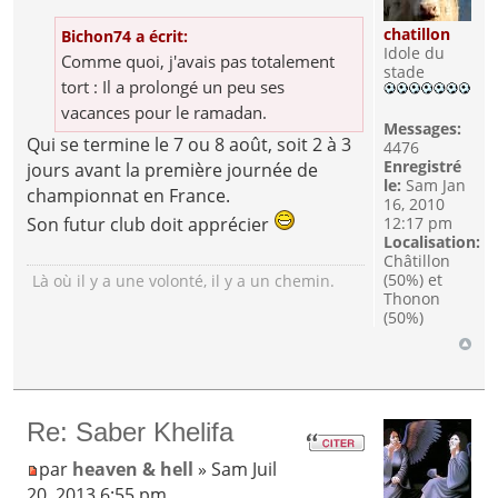
chatillon
Bichon74 a écrit:
Idole du
Comme quoi, j'avais pas totalement
stade
tort : Il a prolongé un peu ses
vacances pour le ramadan.
Messages:
Qui se termine le 7 ou 8 août, soit 2 à 3
4476
Enregistré
jours avant la première journée de
le:
Sam Jan
championnat en France.
16, 2010
Son futur club doit apprécier
12:17 pm
Localisation:
Châtillon
(50%) et
Là où il y a une volonté, il y a un chemin.
Thonon
(50%)
Re: Saber Khelifa
par
heaven & hell
» Sam Juil
20, 2013 6:55 pm