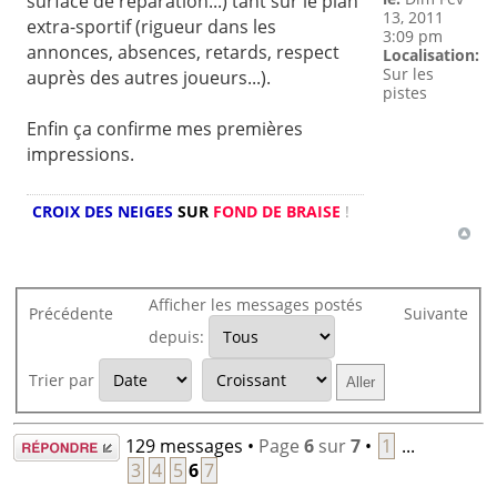
surface de réparation...) tant sur le plan
13, 2011
extra-sportif (rigueur dans les
3:09 pm
annonces, absences, retards, respect
Localisation:
Sur les
auprès des autres joueurs...).
pistes
Enfin ça confirme mes premières
impressions.
CROIX DES NEIGES
SUR
FOND DE BRAISE
!
Afficher les messages postés
Précédente
Suivante
depuis:
Trier par
Répondre
129 messages •
Page
6
sur
7
•
1
...
3
4
5
6
7