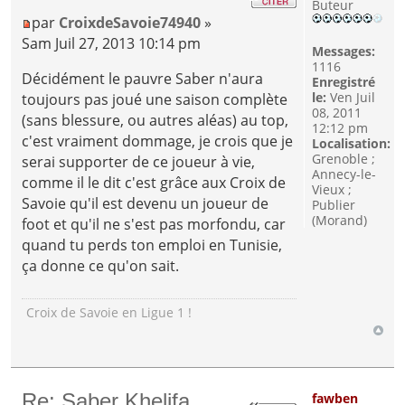
Buteur
par
CroixdeSavoie74940
»
Sam Juil 27, 2013 10:14 pm
Messages:
1116
Décidément le pauvre Saber n'aura
Enregistré
le:
Ven Juil
toujours pas joué une saison complète
08, 2011
(sans blessure, ou autres aléas) au top,
12:12 pm
c'est vraiment dommage, je crois que je
Localisation:
Grenoble ;
serai supporter de ce joueur à vie,
Annecy-le-
comme il le dit c'est grâce aux Croix de
Vieux ;
Savoie qu'il est devenu un joueur de
Publier
(Morand)
foot et qu'il ne s'est pas morfondu, car
quand tu perds ton emploi en Tunisie,
ça donne ce qu'on sait.
Croix de Savoie en Ligue 1 !
Re: Saber Khelifa
fawben