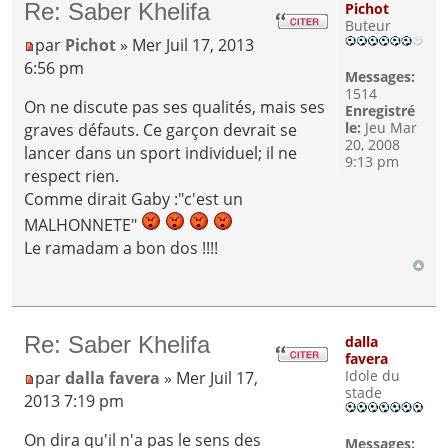
Re: Saber Khelifa
Pichot
Buteur
par
Pichot
» Mer Juil 17, 2013
6:56 pm
Messages:
1514
On ne discute pas ses qualités, mais ses
Enregistré
le:
Jeu Mar
graves défauts. Ce garçon devrait se
20, 2008
lancer dans un sport individuel; il ne
9:13 pm
respect rien.
Comme dirait Gaby :"c'est un
MALHONNETE"
Le ramadam a bon dos !!!!
Re: Saber Khelifa
dalla
favera
Idole du
par
dalla favera
» Mer Juil 17,
stade
2013 7:19 pm
On dira qu'il n'a pas le sens des
Messages: