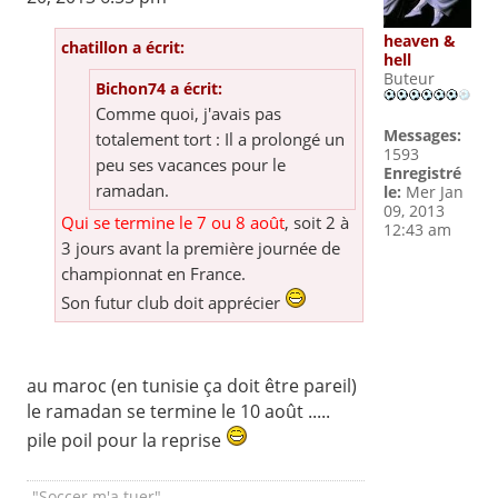
heaven &
chatillon a écrit:
hell
Buteur
Bichon74 a écrit:
Comme quoi, j'avais pas
Messages:
totalement tort : Il a prolongé un
1593
peu ses vacances pour le
Enregistré
ramadan.
le:
Mer Jan
09, 2013
Qui se termine le 7 ou 8 août
, soit 2 à
12:43 am
3 jours avant la première journée de
championnat en France.
Son futur club doit apprécier
au maroc (en tunisie ça doit être pareil)
le ramadan se termine le 10 août .....
pile poil pour la reprise
"Soccer m'a tuer"