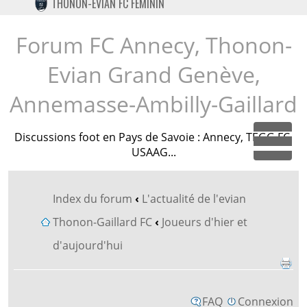
THONON-EVIAN FC FÉMININ
TWITTER
INSTAGRAM
Forum FC Annecy, Thonon-
Evian Grand Genève,
Annemasse-Ambilly-Gaillard
Discussions foot en Pays de Savoie : Annecy, TEGG FC,
Dépl
USAAG...
Index du forum
‹
L'actualité de l'evian
Thonon-Gaillard FC
‹
Joueurs d'hier et
d'aujourd'hui
FAQ
Connexion