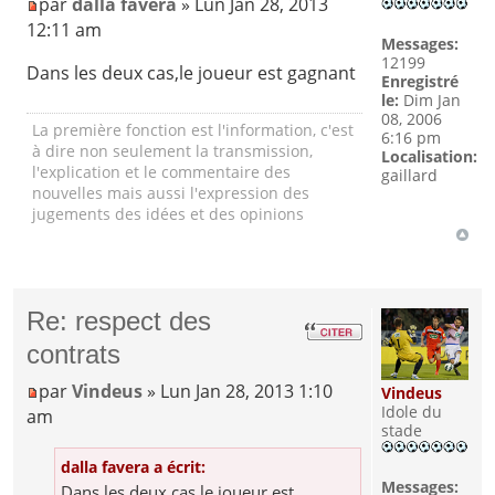
par
dalla favera
» Lun Jan 28, 2013
12:11 am
Messages:
12199
Dans les deux cas,le joueur est gagnant
Enregistré
le:
Dim Jan
08, 2006
La première fonction est l'information, c'est
6:16 pm
à dire non seulement la transmission,
Localisation:
l'explication et le commentaire des
gaillard
nouvelles mais aussi l'expression des
jugements des idées et des opinions
Re: respect des
contrats
par
Vindeus
» Lun Jan 28, 2013 1:10
Vindeus
Idole du
am
stade
dalla favera a écrit:
Messages:
Dans les deux cas,le joueur est