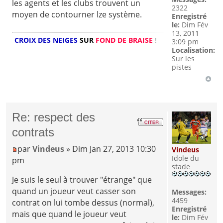
les agents et les clubs trouvent un
2322
moyen de contourner lze système.
Enregistré
le:
Dim Fév
13, 2011
CROIX DES NEIGES
SUR
FOND DE BRAISE
!
3:09 pm
Localisation:
Sur les
pistes
Re: respect des
contrats
par
Vindeus
» Dim Jan 27, 2013 10:30
Vindeus
Idole du
pm
stade
Je suis le seul à trouver "étrange" que
quand un joueur veut casser son
Messages:
4459
contrat on lui tombe dessus (normal),
Enregistré
mais que quand le joueur veut
le:
Dim Fév