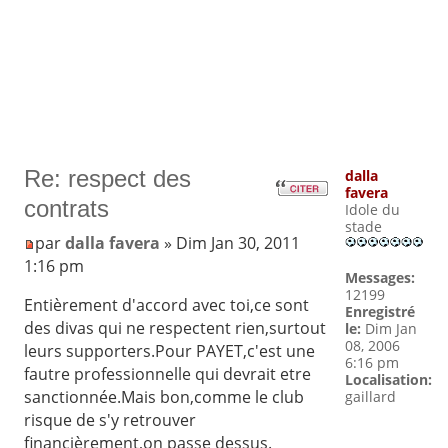
Re: respect des
dalla
favera
contrats
Idole du
stade
par
dalla favera
» Dim Jan 30, 2011
1:16 pm
Messages:
12199
Entièrement d'accord avec toi,ce sont
Enregistré
des divas qui ne respectent rien,surtout
le:
Dim Jan
08, 2006
leurs supporters.Pour PAYET,c'est une
6:16 pm
fautre professionnelle qui devrait etre
Localisation:
sanctionnée.Mais bon,comme le club
gaillard
risque de s'y retrouver
financièrement,on passe dessus.