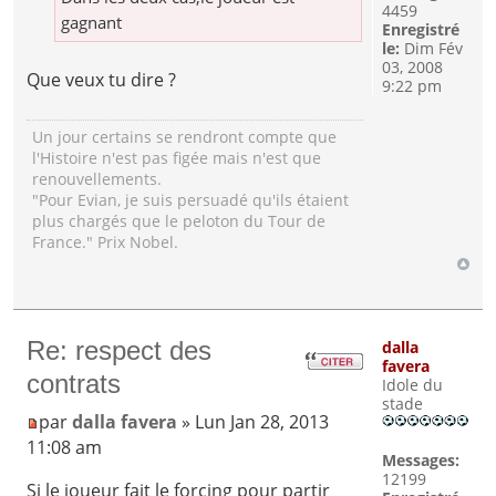
4459
gagnant
Enregistré
le:
Dim Fév
03, 2008
Que veux tu dire ?
9:22 pm
Un jour certains se rendront compte que
l'Histoire n'est pas figée mais n'est que
renouvellements.
"Pour Evian, je suis persuadé qu'ils étaient
plus chargés que le peloton du Tour de
France." Prix Nobel.
Re: respect des
dalla
favera
contrats
Idole du
stade
par
dalla favera
» Lun Jan 28, 2013
11:08 am
Messages:
12199
Si le joueur fait le forcing pour partir