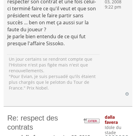
respecter son contrat et une fois celui-
03, 2008
9:22 pm
ci terminé faire ce qu'il veut et que son
président veut le faire partir sans
succès ... ben on met ça aussi sur la
faute du joueur ?
Je parle bien entendu de ce qui fut
presque l'affaire Sissoko.
Un jour certains se rendront compte que
l'Histoire n'est pas figée mais n'est que
renouvellements.
"Pour Evian, je suis persuadé qu'ils étaient
plus chargés que le peloton du Tour de
France." Prix Nobel.
Re: respect des
dalla
favera
contrats
Idole du
stade