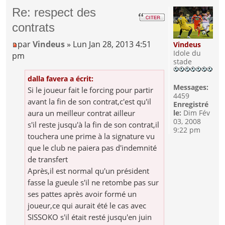
Re: respect des
contrats
par
Vindeus
» Lun Jan 28, 2013 4:51
Vindeus
Idole du
pm
stade
dalla favera a écrit:
Messages:
Si le joueur fait le forcing pour partir
4459
avant la fin de son contrat,c'est qu'il
Enregistré
aura un meilleur contrat ailleur
le:
Dim Fév
03, 2008
s'il reste jusqu'à la fin de son contrat,il
9:22 pm
touchera une prime à la signature vu
que le club ne paiera pas d'indemnité
de transfert
Après,il est normal qu'un président
fasse la gueule s'il ne retombe pas sur
ses pattes après avoir formé un
joueur,ce qui aurait été le cas avec
SISSOKO s'il était resté jusqu'en juin