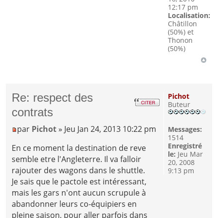
12:17 pm
Localisation:
Châtillon
(50%) et
Thonon
(50%)
Re: respect des
Pichot
Buteur
contrats
par
Pichot
» Jeu Jan 24, 2013 10:22 pm
Messages:
1514
Enregistré
En ce moment la destination de reve
le:
Jeu Mar
semble etre l'Angleterre. Il va falloir
20, 2008
rajouter des wagons dans le shuttle.
9:13 pm
Je sais que le pactole est intéressant,
mais les gars n'ont aucun scrupule à
abandonner leurs co-équipiers en
pleine saison, pour aller parfois dans