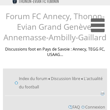
THONON-EVIAN FC FÉMININ
TWITTER
INSTAGRAM
Forum FC Annecy, Thonon-
Evian Grand Genève,
Dépl
Annemasse-Ambilly-Gaillard
Discussions foot en Pays de Savoie : Annecy, TEGG FC,
USAAG...
Index du forum
‹
Discussion libre
‹
L'actualité
du football
FAQ
Connexion