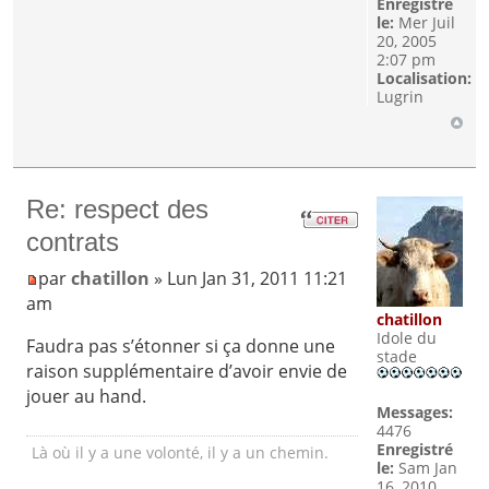
Enregistré
le:
Mer Juil
20, 2005
2:07 pm
Localisation:
Lugrin
Re: respect des
contrats
par
chatillon
» Lun Jan 31, 2011 11:21
am
chatillon
Idole du
Faudra pas s’étonner si ça donne une
stade
raison supplémentaire d’avoir envie de
jouer au hand.
Messages:
4476
Enregistré
Là où il y a une volonté, il y a un chemin.
le:
Sam Jan
16, 2010