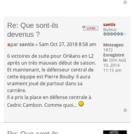
Re: Que sont-ils
santis
Buteur
devenus ?
par
santis
» Sam Oct 27, 2018 8:58 am
Messages:
1872
Enregistré
6 victoires de suite pour Orléans en L2
le:
Dim Aoû
après un très mauvais début de saison.
10, 2014
Et maintenant, le défenseur central de
11:15 am
cette équipe est Pierre Bouby. Il aura
vraiment joué de partout dans sa
carrière.
Il a pris la place en défense centrale à
Cedric Cambon. Comme quoi...
Re: Que sont-ils