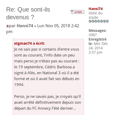
Re: Que sont-ils
Hansi74
Idole du
devenus ?
stade
par
Hansi74
» Lun Nov 05, 2018 2:42
Messages:
pm
3987
Enregistré
etgman74 a écrit:
le:
Mer Déc
24, 2014
Je ne sais pas si certains d'entre vous
3:37 pm
sont au courant, l'info date un peu
mais perso je n'étais pas au courant :
le 19 septembre, Cédric Barbosa a
signé à Alès, en National 3 où il a été
formé et où il avait fait ses débuts en
1994.
Perso, je ne savais pas, je croyais qu'il
avait arrêté définitivement depuis son
départ du FC Annecy l'été dernier...