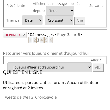
Afficher les messages postés
Précédente
Suivante
depuis:
Trier par
Répondre
104 messages •
Page
3
sur
6
•
1
2
3
4
5
6
Retourner vers Joueurs d'hier et d'aujourd'hui
Aller à:
QUI EST EN LIGNE
Utilisateurs parcourant ce forum : Aucun utilisateur
enregistré et 2 invités
Tweets de @eTG_CroixSavoie