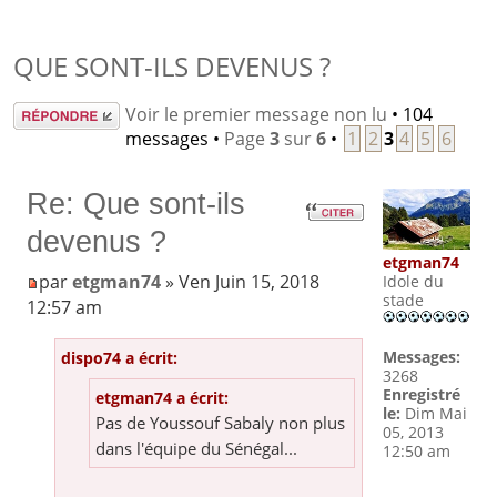
QUE SONT-ILS DEVENUS ?
Répondre
Voir le premier message non lu
• 104
messages •
Page
3
sur
6
•
1
2
3
4
5
6
Re: Que sont-ils
devenus ?
etgman74
par
etgman74
» Ven Juin 15, 2018
Idole du
stade
12:57 am
Messages:
dispo74 a écrit:
3268
Enregistré
etgman74 a écrit:
le:
Dim Mai
Pas de Youssouf Sabaly non plus
05, 2013
dans l'équipe du Sénégal...
12:50 am