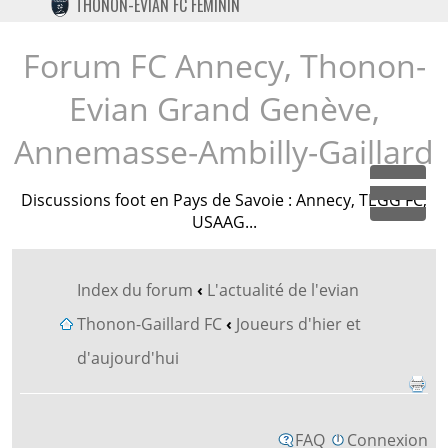
THONON-EVIAN FC FÉMININ
TWITTER
INSTAGRAM
Forum FC Annecy, Thonon-
Evian Grand Genève,
Annemasse-Ambilly-Gaillard
Discussions foot en Pays de Savoie : Annecy, TEGG FC,
Dépl
USAAG...
Index du forum
‹
L'actualité de l'evian
Thonon-Gaillard FC
‹
Joueurs d'hier et
d'aujourd'hui
FAQ
Connexion