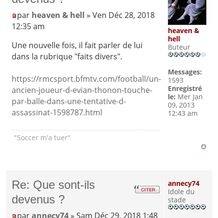
par
heaven & hell
» Ven Déc 28, 2018
12:35 am
heaven &
hell
Une nouvelle fois, il fait parler de lui
Buteur
dans la rubrique "faits divers".
Messages:
https://rmcsport.bfmtv.com/football/un-
1593
Enregistré
ancien-joueur-d-evian-thonon-touche-
le:
Mer Jan
par-balle-dans-une-tentative-d-
09, 2013
assassinat-1598787.html
12:43 am
"Soccer m'a tuer"
Re: Que sont-ils
annecy74
Idole du
devenus ?
stade
par
annecy74
» Sam Déc 29, 2018 1:48