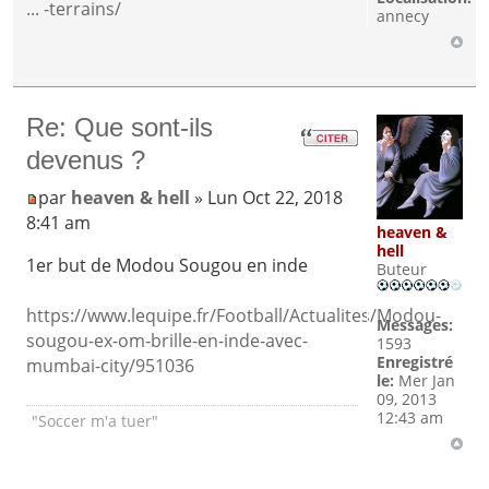
... -terrains/
annecy
Re: Que sont-ils
devenus ?
par
heaven & hell
» Lun Oct 22, 2018
8:41 am
heaven &
hell
1er but de Modou Sougou en inde
Buteur
https://www.lequipe.fr/Football/Actualites/Modou-
Messages:
sougou-ex-om-brille-en-inde-avec-
1593
Enregistré
mumbai-city/951036
le:
Mer Jan
09, 2013
12:43 am
"Soccer m'a tuer"