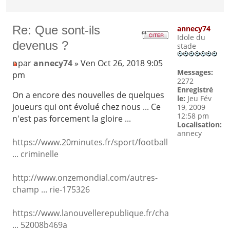
Re: Que sont-ils
annecy74
Idole du
devenus ?
stade
par
annecy74
» Ven Oct 26, 2018 9:05
Messages:
pm
2272
Enregistré
On a encore des nouvelles de quelques
le:
Jeu Fév
joueurs qui ont évolué chez nous ... Ce
19, 2009
12:58 pm
n'est pas forcement la gloire ...
Localisation:
annecy
https://www.20minutes.fr/sport/football
... criminelle
http://www.onzemondial.com/autres-
champ ... rie-175326
https://www.lanouvellerepublique.fr/cha
... 52008b469a