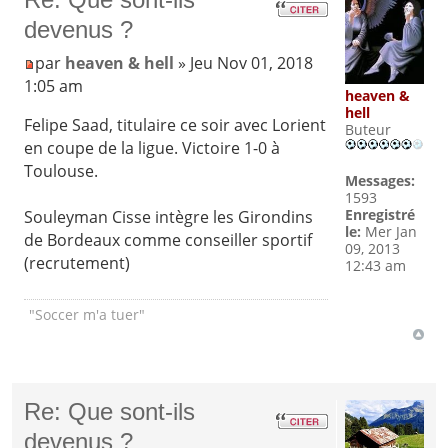
devenus ?
par
heaven & hell
» Jeu Nov 01, 2018
1:05 am
heaven &
hell
Felipe Saad, titulaire ce soir avec Lorient
Buteur
en coupe de la ligue. Victoire 1-0 à
Toulouse.
Messages:
1593
Enregistré
Souleyman Cisse intègre les Girondins
le:
Mer Jan
de Bordeaux comme conseiller sportif
09, 2013
(recrutement)
12:43 am
"Soccer m'a tuer"
Re: Que sont-ils
devenus ?