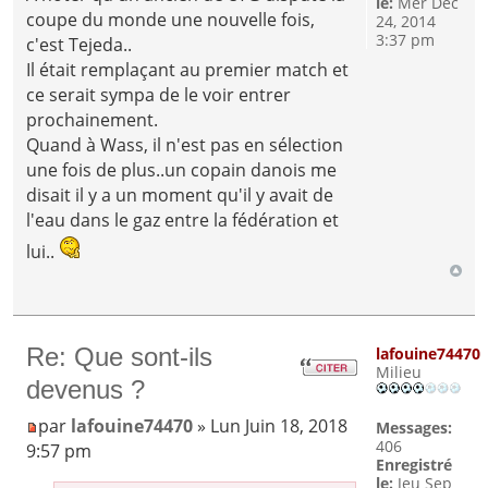
le:
Mer Déc
coupe du monde une nouvelle fois,
24, 2014
3:37 pm
c'est Tejeda..
Il était remplaçant au premier match et
ce serait sympa de le voir entrer
prochainement.
Quand à Wass, il n'est pas en sélection
une fois de plus..un copain danois me
disait il y a un moment qu'il y avait de
l'eau dans le gaz entre la fédération et
lui..
Re: Que sont-ils
lafouine74470
Milieu
devenus ?
par
lafouine74470
» Lun Juin 18, 2018
Messages:
406
9:57 pm
Enregistré
le:
Jeu Sep