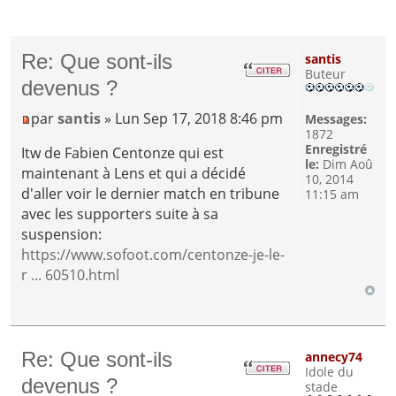
Re: Que sont-ils
santis
Buteur
devenus ?
par
santis
» Lun Sep 17, 2018 8:46 pm
Messages:
1872
Enregistré
Itw de Fabien Centonze qui est
le:
Dim Aoû
maintenant à Lens et qui a décidé
10, 2014
d'aller voir le dernier match en tribune
11:15 am
avec les supporters suite à sa
suspension:
https://www.sofoot.com/centonze-je-le-
r ... 60510.html
Re: Que sont-ils
annecy74
Idole du
devenus ?
stade