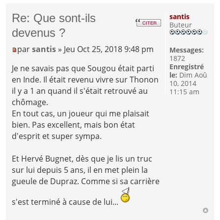
Re: Que sont-ils
santis
Buteur
devenus ?
par
santis
» Jeu Oct 25, 2018 9:48 pm
Messages:
1872
Enregistré
Je ne savais pas que Sougou était parti
le:
Dim Aoû
en Inde. Il était revenu vivre sur Thonon
10, 2014
il y a 1 an quand il s'était retrouvé au
11:15 am
chômage.
En tout cas, un joueur qui me plaisait
bien. Pas excellent, mais bon état
d'esprit et super sympa.
Et Hervé Bugnet, dès que je lis un truc
sur lui depuis 5 ans, il en met plein la
gueule de Dupraz. Comme si sa carrière
s'est terminé à cause de lui...