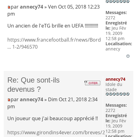
par
annecy74
» Ven Oct 05, 2018 12:23
Messages:
pm
2272
Enregistré
Un ancien de l'eTG brille en UEFA !!!!!!!!!!!
le:
Jeu Fév
19, 2009
12:58 pm
https://www.francefootball.fr/news/Bord
Localisation:
... 1-2/946570
annecy
Re: Que sont-ils
annecy74
Idole du
devenus ?
stade
par
annecy74
» Dim Oct 21, 2018 2:34
Messages:
pm
2272
Enregistré
Un joueur que j'ai beaucoup apprécié !!
le:
Jeu Fév
19, 2009
12:58 pm
https://www.girondins4ever.com/breves/2
Localisation: