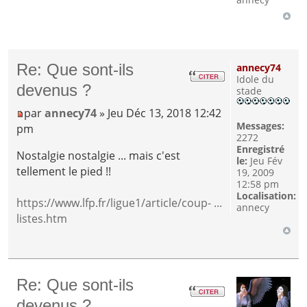
Re: Que sont-ils
annecy74
Idole du
devenus ?
stade
par
annecy74
» Jeu Déc 13, 2018 12:42
Messages:
pm
2272
Enregistré
Nostalgie nostalgie ... mais c'est
le:
Jeu Fév
tellement le pied !!
19, 2009
12:58 pm
Localisation:
https://www.lfp.fr/ligue1/article/coup- ...
annecy
listes.htm
Re: Que sont-ils
devenus ?