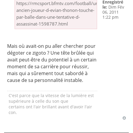
Enregistré
https://rmcsport.bfmtv.com/football/un-
le:
Dim Fév
ancien-joueur-d-evian-thonon-touche-
06, 2011
par-balle-dans-une-tentative-d-
1:22 pm
assassinat-1598787.html
Mais où avait-on pu aller chercher pour
dégoter ce zigoto ? Une tête brûlée qui
avait peut-être du potentiel à un certain
moment de sa carrière pour réussir,
mais qui a sûrement tout sabordé à
cause de sa personnalité instable.
C'est parce que la vitesse de la lumière est
supérieure à celle du son que
certains ont l'air brillant avant d'avoir l'air
con.