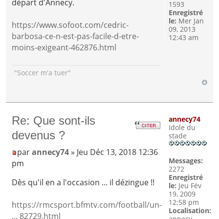
départ d'Annecy.
1593
Enregistré
le:
Mer Jan
https://www.sofoot.com/cedric-
09, 2013
barbosa-ce-n-est-pas-facile-d-etre-
12:43 am
moins-exigeant-462876.html
"Soccer m'a tuer"
Re: Que sont-ils
annecy74
Idole du
devenus ?
stade
par
annecy74
» Jeu Déc 13, 2018 12:36
Messages:
pm
2272
Enregistré
Dès qu'il en a l'occasion ... il dézingue !!
le:
Jeu Fév
19, 2009
12:58 pm
https://rmcsport.bfmtv.com/football/un-
Localisation:
... 82729.html
annecy