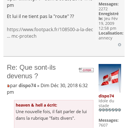
Messages:
pm
2272
Enregistré
Et lui il ne tient pas la "route" ??
le:
Jeu Fév
19, 2009
12:58 pm
https://www.footpack.fr/108500-a-la-dec
Localisation:
... mc-protech
annecy
Re: Que sont-ils
devenus ?
par
dispo74
» Dim Déc 30, 2018 6:32
pm
dispo74
Idole du
heaven & hell a écrit:
stade
Une nouvelle fois, il fait parler de lui
dans la rubrique "faits divers".
Messages:
7607