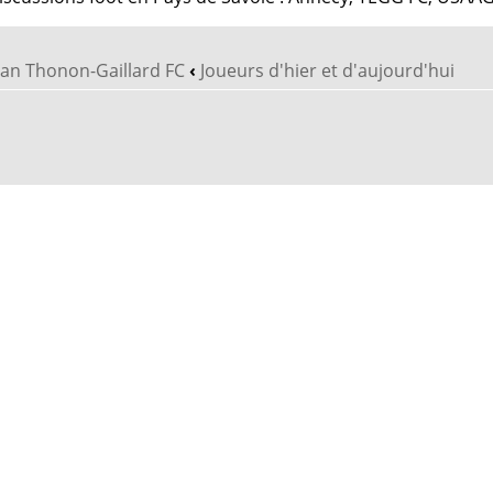
vian Thonon-Gaillard FC
‹
Joueurs d'hier et d'aujourd'hui