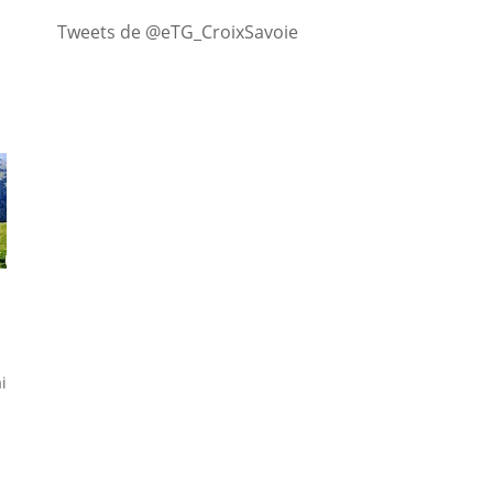
Tweets de @eTG_CroixSavoie
i