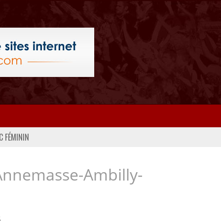
C FÉMININ
Annemasse-Ambilly-
..