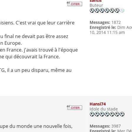
santis
Buteur
isiens. C'est vrai que leur carrière
Messages:
1872
Enregistré le:
Dim Ao
10, 2014 11:15 am
 final ne devait pas être assez
en Europe.
en France. j'avais trouvé à l'époque
ne qui découvrait la France.
TG, il a un peu disparu, même au
.
Hansi74
Idole du stade
oupe du monde une nouvelle fois,
Messages:
3987
Enregistré le:
Mer Dé