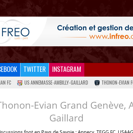
CEBOOK
TWITTER
INSTAGRAM
IAN FC
US ANNEMASSE-AMBILLY-GAILLARD
THONON-EVIAN F
Thonon-Evian Grand Genève, 
Gaillard
iscussions foot en Pays de Savoie : Annecy, TEGG FC, USAAG.