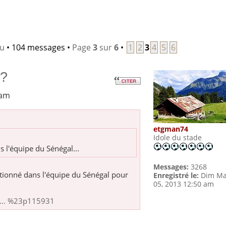
lu
• 104 messages •
Page
3
sur
6
•
1
2
3
4
5
6
 ?
 am
etgman74
Idole du stade
 l'équipe du Sénégal...
Messages:
3268
ctionné dans l'équipe du Sénégal pour
Enregistré le:
Dim Ma
05, 2013 12:50 am
 ... %23p115931