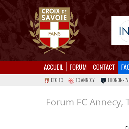
ACCUEIL
FORUM
CONTACT
FA
ETG FC
FC ANNECY
THONON-EV
Forum FC Annecy, 
D