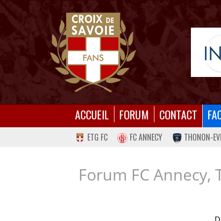
ACCUEIL
FORUM
CONTACT
FA
ETG FC
FC ANNECY
THONON-EV
Forum FC Annecy, 
D