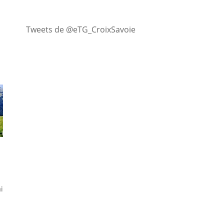
Tweets de @eTG_CroixSavoie
i