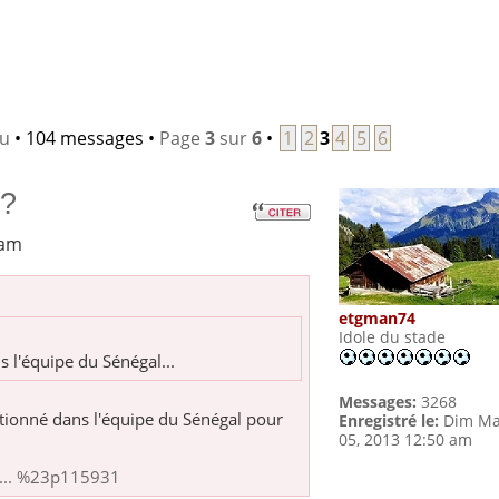
lu
• 104 messages •
Page
3
sur
6
•
1
2
3
4
5
6
 ?
 am
etgman74
Idole du stade
 l'équipe du Sénégal...
Messages:
3268
ctionné dans l'équipe du Sénégal pour
Enregistré le:
Dim Ma
05, 2013 12:50 am
 ... %23p115931