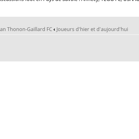
vian Thonon-Gaillard FC
‹
Joueurs d'hier et d'aujourd'hui