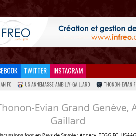
CEBOOK
TWITTER
INSTAGRAM
IAN FC
US ANNEMASSE-AMBILLY-GAILLARD
THONON-EVIAN F
Thonon-Evian Grand Genève, 
Gaillard
iscussions foot en Pays de Savoie : Annecy, TEGG FC, USAAG.