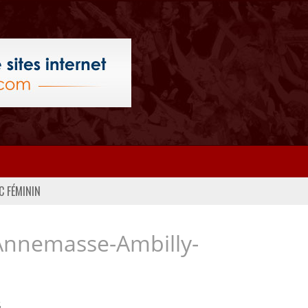
C FÉMININ
Annemasse-Ambilly-
..