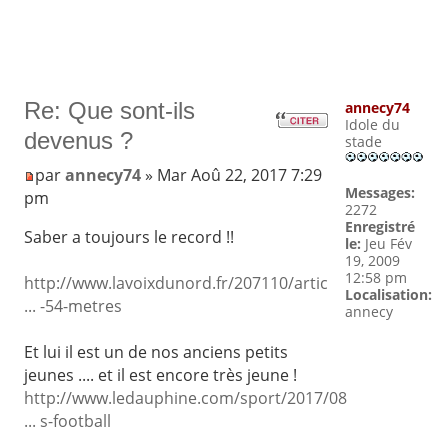
Re: Que sont-ils
annecy74
Idole du
devenus ?
stade
par
annecy74
» Mar Aoû 22, 2017 7:29
Messages:
pm
2272
Enregistré
Saber a toujours le record !!
le:
Jeu Fév
19, 2009
12:58 pm
http://www.lavoixdunord.fr/207110/artic
Localisation:
... -54-metres
annecy
Et lui il est un de nos anciens petits
jeunes .... et il est encore très jeune !
http://www.ledauphine.com/sport/2017/08
... s-football