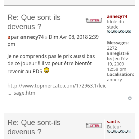
Re: Que sont-ils
annecy74
Idole du
devenus ?
stade
par
annecy74
» Dim Avr 08, 2018 2:39
Messages:
pm
2272
Enregistré
Je ne comprends pas le prix aussi bas
le:
Jeu Fév
de ce joueur !! Il va peut être bientôt
19, 2009
12:58 pm
revenir au PDS
Localisation:
annecy
http://www.topmercato.com/172963,1/leic
... isage.html
Re: Que sont-ils
santis
Buteur
devenus ?