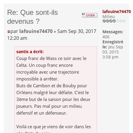
Re: Que sont-ils
lafouine74470
Milieu
devenus ?
par
lafouine74470
» Sam Sep 30, 2017
Messages:
406
12:20 am
Enregistré
le:
Jeu Sep
santis a écrit:
03, 2015
3:58 pm
Coup franc de Wass ce soir avec le
Celta. Un coup franc encore
incroyable avec une trajectoire
impossible à arrêter.
Buts de Cambon et de Bouby pour
Orléans malgré leur défaite. C'est le
3ème but de la saison pour les deux
joueurs. Pas mal pour un milieu
défensif et un défenseur.
Voilà ce que je viens de voir dans les