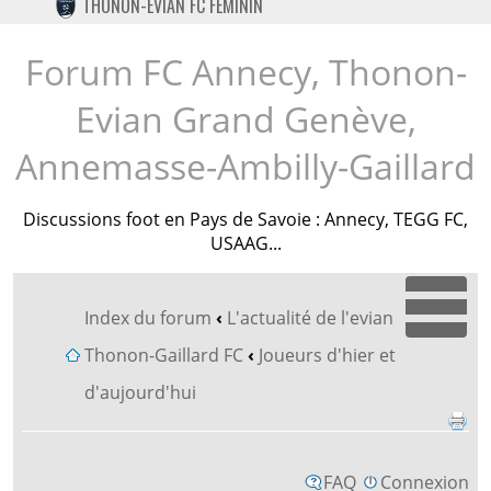
THONON-EVIAN FC FÉMININ
TWITTER
INSTAGRAM
Forum FC Annecy, Thonon-
Evian Grand Genève,
Annemasse-Ambilly-Gaillard
Discussions foot en Pays de Savoie : Annecy, TEGG FC,
USAAG...
Index du forum
‹
L'actualité de l'evian
Dépl
Thonon-Gaillard FC
‹
Joueurs d'hier et
d'aujourd'hui
FAQ
Connexion