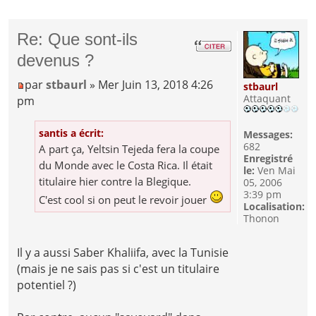
Re: Que sont-ils
devenus ?
par
stbaurl
» Mer Juin 13, 2018 4:26
stbaurl
Attaquant
pm
santis a écrit:
Messages:
682
A part ça, Yeltsin Tejeda fera la coupe
Enregistré
du Monde avec le Costa Rica. Il était
le:
Ven Mai
titulaire hier contre la Blegique.
05, 2006
3:39 pm
C'est cool si on peut le revoir jouer
Localisation:
Thonon
Il y a aussi Saber Khaliifa, avec la Tunisie
(mais je ne sais pas si c'est un titulaire
potentiel ?)