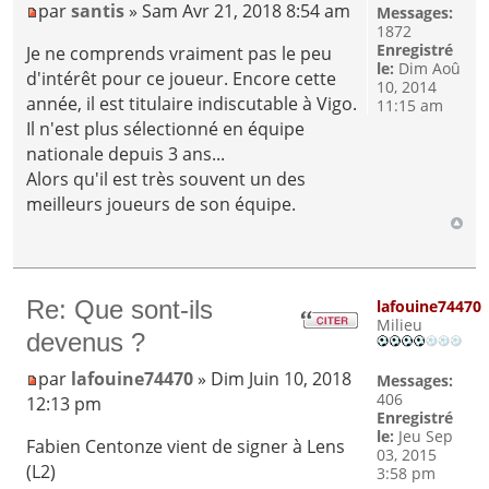
par
santis
» Sam Avr 21, 2018 8:54 am
Messages:
1872
Enregistré
Je ne comprends vraiment pas le peu
le:
Dim Aoû
d'intérêt pour ce joueur. Encore cette
10, 2014
année, il est titulaire indiscutable à Vigo.
11:15 am
Il n'est plus sélectionné en équipe
nationale depuis 3 ans...
Alors qu'il est très souvent un des
meilleurs joueurs de son équipe.
Re: Que sont-ils
lafouine74470
Milieu
devenus ?
par
lafouine74470
» Dim Juin 10, 2018
Messages:
406
12:13 pm
Enregistré
le:
Jeu Sep
Fabien Centonze vient de signer à Lens
03, 2015
(L2)
3:58 pm