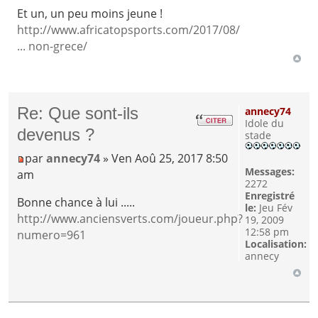
Et un, un peu moins jeune !
http://www.africatopsports.com/2017/08/
... non-grece/
Re: Que sont-ils
annecy74
Idole du
devenus ?
stade
par
annecy74
» Ven Aoû 25, 2017 8:50
Messages:
am
2272
Enregistré
Bonne chance à lui .....
le:
Jeu Fév
http://www.anciensverts.com/joueur.php?
19, 2009
12:58 pm
numero=961
Localisation:
annecy