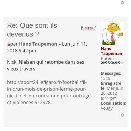
Re: Que sont-ils
devenus ?
par
Hans Taupeman
» Lun Juin 11,
Hans
2018 9:42 pm
Taupeman
Buteur
Nicki Nielsen qui retombe dans ses
vieux travers
Messages:
1345
http://sport24.lefigaro.fr/football/fil-
Enregistré
le:
Mer Juin
info/un-mois-de-prison-ferme-pour-
20, 2012
nicki-nielsen-condamne-pour-outrage-
8:41 pm
et-violences-912978
Localisation:
Vougy