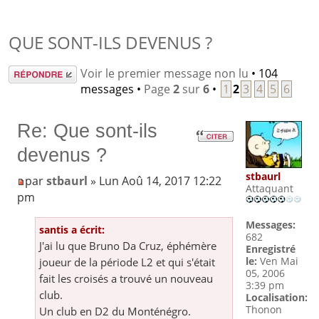
QUE SONT-ILS DEVENUS ?
Répondre
Voir le premier message non lu
• 104
messages •
Page
2
sur
6
•
1
2
3
4
5
6
Re: Que sont-ils
devenus ?
stbaurl
par
stbaurl
» Lun Aoû 14, 2017 12:22
Attaquant
pm
Messages:
santis a écrit:
682
J'ai lu que Bruno Da Cruz, éphémère
Enregistré
le:
Ven Mai
joueur de la période L2 et qui s'était
05, 2006
fait les croisés a trouvé un nouveau
3:39 pm
club.
Localisation:
Thonon
Un club en D2 du Monténégro.