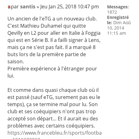
par
santis
» Jeu Jan 25, 2018 10:47 pm
Messages:
1872
Enregistré
Un ancien de l'eTG a un nouveau club.
le:
Dim Aoû
C'est Mathieu Duhamel qui quitte
10, 2014
Qevilly en L2 pour aller en Italie à Foggia
11:15 am
qui est en Série B. Il a failli signer à Lens,
mais ça ne s'est pas fait. Il a marqué 8
buts lors de la première partie de
saison.
Première expérience à l'étranger pour
lui.
Et comme dans quasi chaque club où il
est passé (sauf eTG, surement pas eu le
temps), ça se termine mal pour lu. Son
club et ses coéquipiers n'ont pas trop
accepté son départ... Et il aurait eu des
problèmes avec certains coéquipiers.
https://www.francebleu.fr/sports/footba