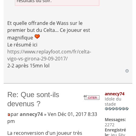
résultats du soir.
Et quelle offrande de Wass sur le
premier but du Celta... Ce joueur est
magnifique
Le résumé ici
https://www.replayfoot.com/fr/celta-
vigo-vs-girona-29-09-2017/
2-2 après 15mn lol
Re: Que sont-ils
annecy74
Idole du
devenus ?
stade
par
annecy74
» Ven Déc 01, 2017 8:33
Messages:
pm
2272
Enregistré
La reconversion d'un joueur très
le:
Jeu Fév