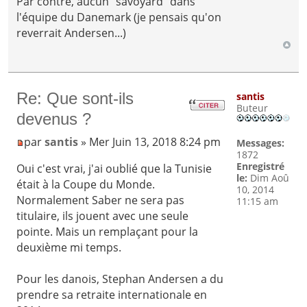
Par contre, aucun "savoyard" dans
l'équipe du Danemark (je pensais qu'on
reverrait Andersen...)
Re: Que sont-ils
santis
Buteur
devenus ?
par
santis
» Mer Juin 13, 2018 8:24 pm
Messages:
1872
Enregistré
Oui c'est vrai, j'ai oublié que la Tunisie
le:
Dim Aoû
était à la Coupe du Monde.
10, 2014
Normalement Saber ne sera pas
11:15 am
titulaire, ils jouent avec une seule
pointe. Mais un remplaçant pour la
deuxième mi temps.
Pour les danois, Stephan Andersen a du
prendre sa retraite internationale en