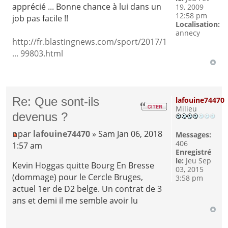
apprécié ... Bonne chance à lui dans un
19, 2009
12:58 pm
job pas facile !!
Localisation:
annecy
http://fr.blastingnews.com/sport/2017/1
... 99803.html
Re: Que sont-ils
lafouine74470
Milieu
devenus ?
par
lafouine74470
» Sam Jan 06, 2018
Messages:
406
1:57 am
Enregistré
le:
Jeu Sep
Kevin Hoggas quitte Bourg En Bresse
03, 2015
(dommage) pour le Cercle Bruges,
3:58 pm
actuel 1er de D2 belge. Un contrat de 3
ans et demi il me semble avoir lu