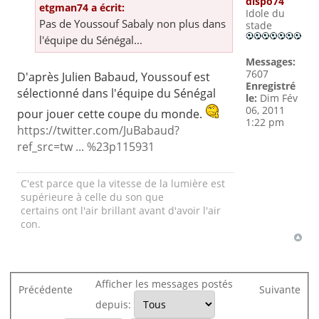
dispo74
etgman74 a écrit:
Idole du
Pas de Youssouf Sabaly non plus dans
stade
l'équipe du Sénégal...
Messages:
7607
D'après Julien Babaud, Youssouf est
Enregistré
sélectionné dans l'équipe du Sénégal
le:
Dim Fév
06, 2011
pour jouer cette coupe du monde.
1:22 pm
https://twitter.com/JuBabaud?
ref_src=tw ... %23p115931
C'est parce que la vitesse de la lumière est
supérieure à celle du son que
certains ont l'air brillant avant d'avoir l'air
con.
Afficher les messages postés
Précédente
Suivante
depuis: