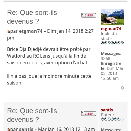
Re: Que sont-ils
devenus ?
etgman74
par
etgman74
» Dim Jan 14, 2018 2:27
Idole du
pm
stade
Brice Dja Djédjé devrait être prêté par
Messages:
Watford au RC Lens jusqu'à la fin de
3268
saison en cours, avec option d'achat.
Enregistré
le:
Dim Mai
05, 2013
Il n'a pas joué la moindre minute cette
12:50 am
saison.
Re: Que sont-ils
santis
Buteur
devenus ?
par
santis
» Mar Jan 16, 2018 12:13 am
Messages: