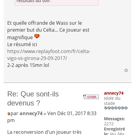
résultats du soir.
Et quelle offrande de Wass sur le
premier but du Celta... Ce joueur est
magnifique
Le résumé ici
https://www.replayfoot.com/fr/celta-
vigo-vs-girona-29-09-2017/
2-2 après 15mn lol
Re: Que sont-ils
annecy74
Idole du
devenus ?
stade
par
annecy74
» Ven Déc 01, 2017 8:33
Messages:
pm
2272
Enregistré
La reconversion d'un joueur très
le:
Jeu Fév