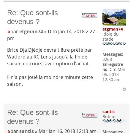
Re: Que sont-ils
devenus ?
etgman74
par
etgman74
» Dim Jan 14, 2018 2:27
Idole du
pm
stade
Brice Dja Djédjé devrait être prêté par
Messages:
Watford au RC Lens jusqu'à la fin de
3268
saison en cours, avec option d'achat.
Enregistré
le:
Dim Mai
05, 2013
Il n'a pas joué la moindre minute cette
12:50 am
saison.
Re: Que sont-ils
santis
Buteur
devenus ?
par
santis
» Mar Jan 16, 2018 12:13 am
Messages: