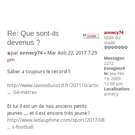
Re: Que sont-ils
annecy74
Idole du
devenus ?
stade
par
annecy74
» Mar Aoû 22, 2017 7:29
Messages:
pm
2272
Enregistré
Saber a toujours le record !!
le:
Jeu Fév
19, 2009
12:58 pm
http://www.lavoixdunord.fr/207110/artic
Localisation:
... -54-metres
annecy
Et lui il est un de nos anciens petits
jeunes .... et il est encore très jeune !
http://www.ledauphine.com/sport/2017/08
... s-football