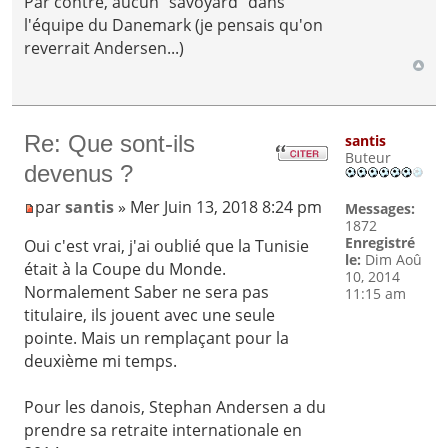
Par contre, aucun "savoyard" dans
l'équipe du Danemark (je pensais qu'on
reverrait Andersen...)
Re: Que sont-ils
santis
Buteur
devenus ?
par
santis
» Mer Juin 13, 2018 8:24 pm
Messages:
1872
Enregistré
Oui c'est vrai, j'ai oublié que la Tunisie
le:
Dim Aoû
était à la Coupe du Monde.
10, 2014
Normalement Saber ne sera pas
11:15 am
titulaire, ils jouent avec une seule
pointe. Mais un remplaçant pour la
deuxième mi temps.
Pour les danois, Stephan Andersen a du
prendre sa retraite internationale en