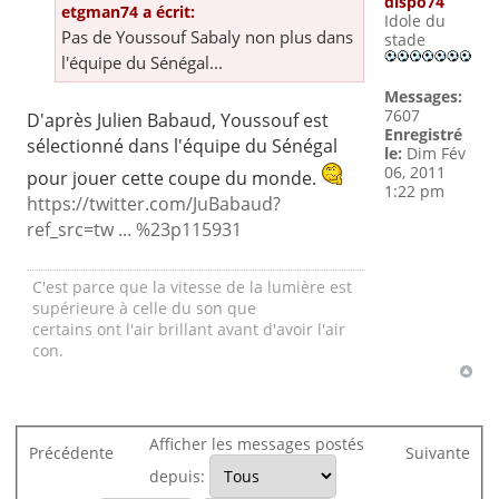
dispo74
etgman74 a écrit:
Idole du
Pas de Youssouf Sabaly non plus dans
stade
l'équipe du Sénégal...
Messages:
7607
D'après Julien Babaud, Youssouf est
Enregistré
sélectionné dans l'équipe du Sénégal
le:
Dim Fév
06, 2011
pour jouer cette coupe du monde.
1:22 pm
https://twitter.com/JuBabaud?
ref_src=tw ... %23p115931
C'est parce que la vitesse de la lumière est
supérieure à celle du son que
certains ont l'air brillant avant d'avoir l'air
con.
Afficher les messages postés
Précédente
Suivante
depuis: