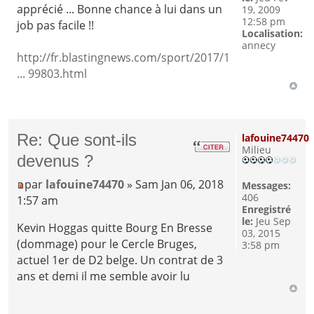
apprécié ... Bonne chance à lui dans un
19, 2009
12:58 pm
job pas facile !!
Localisation:
annecy
http://fr.blastingnews.com/sport/2017/1
... 99803.html
Re: Que sont-ils
lafouine74470
Milieu
devenus ?
par
lafouine74470
» Sam Jan 06, 2018
Messages:
406
1:57 am
Enregistré
le:
Jeu Sep
Kevin Hoggas quitte Bourg En Bresse
03, 2015
(dommage) pour le Cercle Bruges,
3:58 pm
actuel 1er de D2 belge. Un contrat de 3
ans et demi il me semble avoir lu