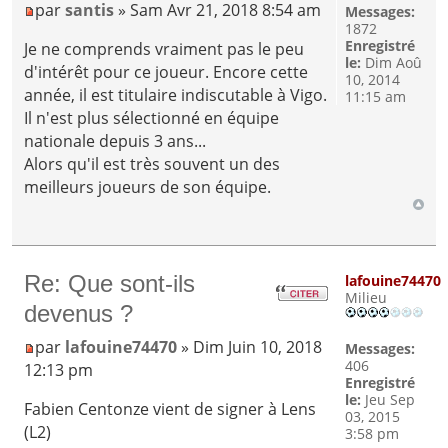
par
santis
» Sam Avr 21, 2018 8:54 am
Messages:
1872
Enregistré
Je ne comprends vraiment pas le peu
le:
Dim Aoû
d'intérêt pour ce joueur. Encore cette
10, 2014
année, il est titulaire indiscutable à Vigo.
11:15 am
Il n'est plus sélectionné en équipe
nationale depuis 3 ans...
Alors qu'il est très souvent un des
meilleurs joueurs de son équipe.
Re: Que sont-ils
lafouine74470
Milieu
devenus ?
par
lafouine74470
» Dim Juin 10, 2018
Messages:
406
12:13 pm
Enregistré
le:
Jeu Sep
Fabien Centonze vient de signer à Lens
03, 2015
(L2)
3:58 pm