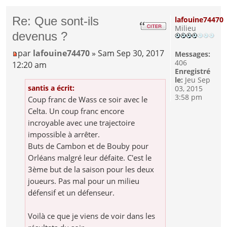
Re: Que sont-ils
lafouine74470
Milieu
devenus ?
par
lafouine74470
» Sam Sep 30, 2017
Messages:
406
12:20 am
Enregistré
le:
Jeu Sep
santis a écrit:
03, 2015
3:58 pm
Coup franc de Wass ce soir avec le
Celta. Un coup franc encore
incroyable avec une trajectoire
impossible à arrêter.
Buts de Cambon et de Bouby pour
Orléans malgré leur défaite. C'est le
3ème but de la saison pour les deux
joueurs. Pas mal pour un milieu
défensif et un défenseur.
Voilà ce que je viens de voir dans les