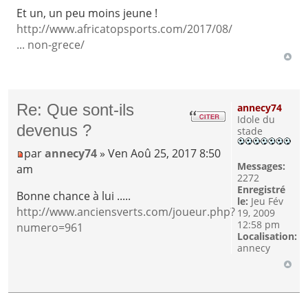
Et un, un peu moins jeune !
http://www.africatopsports.com/2017/08/
... non-grece/
Re: Que sont-ils
annecy74
Idole du
devenus ?
stade
par
annecy74
» Ven Aoû 25, 2017 8:50
Messages:
am
2272
Enregistré
Bonne chance à lui .....
le:
Jeu Fév
http://www.anciensverts.com/joueur.php?
19, 2009
12:58 pm
numero=961
Localisation:
annecy