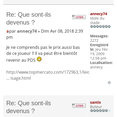
Re: Que sont-ils
annecy74
Idole du
devenus ?
stade
par
annecy74
» Dim Avr 08, 2018 2:39
Messages:
pm
2272
Enregistré
Je ne comprends pas le prix aussi bas
le:
Jeu Fév
de ce joueur !! Il va peut être bientôt
19, 2009
12:58 pm
revenir au PDS
Localisation:
annecy
http://www.topmercato.com/172963,1/leic
... isage.html
Re: Que sont-ils
santis
Buteur
devenus ?