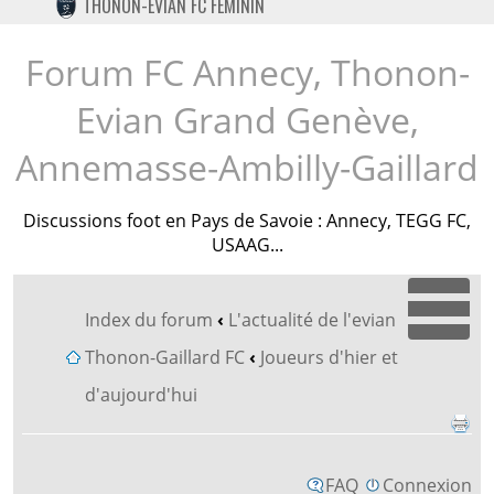
THONON-EVIAN FC FÉMININ
TWITTER
INSTAGRAM
Forum FC Annecy, Thonon-
Evian Grand Genève,
Annemasse-Ambilly-Gaillard
Discussions foot en Pays de Savoie : Annecy, TEGG FC,
USAAG...
Index du forum
‹
L'actualité de l'evian
Dépl
Thonon-Gaillard FC
‹
Joueurs d'hier et
d'aujourd'hui
FAQ
Connexion