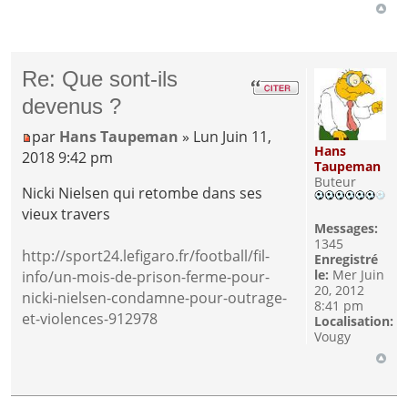
Re: Que sont-ils
devenus ?
par
Hans Taupeman
» Lun Juin 11,
Hans
2018 9:42 pm
Taupeman
Buteur
Nicki Nielsen qui retombe dans ses
vieux travers
Messages:
1345
http://sport24.lefigaro.fr/football/fil-
Enregistré
le:
Mer Juin
info/un-mois-de-prison-ferme-pour-
20, 2012
nicki-nielsen-condamne-pour-outrage-
8:41 pm
et-violences-912978
Localisation:
Vougy