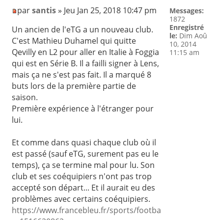
par
santis
» Jeu Jan 25, 2018 10:47 pm
Messages:
1872
Enregistré
Un ancien de l'eTG a un nouveau club.
le:
Dim Aoû
C'est Mathieu Duhamel qui quitte
10, 2014
Qevilly en L2 pour aller en Italie à Foggia
11:15 am
qui est en Série B. Il a failli signer à Lens,
mais ça ne s'est pas fait. Il a marqué 8
buts lors de la première partie de
saison.
Première expérience à l'étranger pour
lui.
Et comme dans quasi chaque club où il
est passé (sauf eTG, surement pas eu le
temps), ça se termine mal pour lu. Son
club et ses coéquipiers n'ont pas trop
accepté son départ... Et il aurait eu des
problèmes avec certains coéquipiers.
https://www.francebleu.fr/sports/footba