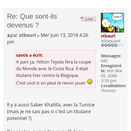
Re: Que sont-ils
devenus ?
par
stbaurl
» Mer Juin 13, 2018 4:26
stbaurl
Attaquant
pm
santis a écrit:
Messages:
682
A part ça, Yeltsin Tejeda fera la coupe
Enregistré
du Monde avec le Costa Rica. Il était
le:
Ven Mai
titulaire hier contre la Blegique.
05, 2006
3:39 pm
C'est cool si on peut le revoir jouer
Localisation:
Thonon
Il y a aussi Saber Khaliifa, avec la Tunisie
(mais je ne sais pas si c'est un titulaire
potentiel ?)