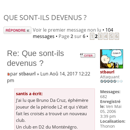
QUE SONT-ILS DEVENUS ?
Répondre
Voir le premier message non lu
• 104
messages •
Page
2
sur
6
•
1
2
3
4
5
6
Re: Que sont-ils
devenus ?
stbaurl
par
stbaurl
» Lun Aoû 14, 2017 12:22
Attaquant
pm
Messages:
santis a écrit:
682
J'ai lu que Bruno Da Cruz, éphémère
Enregistré
le:
Ven Mai
joueur de la période L2 et qui s'était
05, 2006
fait les croisés a trouvé un nouveau
3:39 pm
club.
Localisation:
Thonon
Un club en D2 du Monténégro.