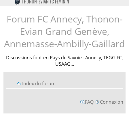
THONON-EVIAN FC FÉMININ
TWITTER
INSTAGRAM
Forum FC Annecy, Thonon-
Evian Grand Genève,
Annemasse-Ambilly-Gaillard
Discussions foot en Pays de Savoie : Annecy, TEGG FC,
USAAG...
Index du forum
FAQ
Connexion