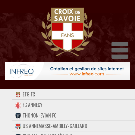
Dépl
ACCUEIL
ETG FC
FORUM
FC ANNECY
THONON-EVIAN FC
CONTACT
US ANNEMASSE-AMBILLY-GAILLARD
FACEBOOK