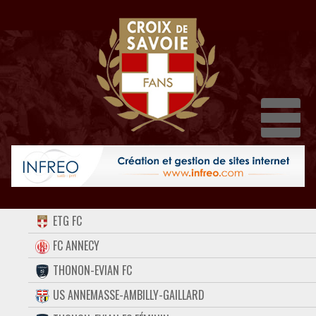
Dépl
ACCUEIL
ETG FC
FORUM
FC ANNECY
THONON-EVIAN FC
CONTACT
US ANNEMASSE-AMBILLY-GAILLARD
FACEBOOK