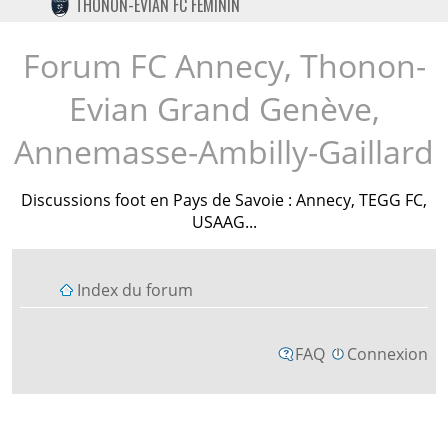
THONON-EVIAN FC FÉMININ
TWITTER
INSTAGRAM
Forum FC Annecy, Thonon-
Evian Grand Genève,
Annemasse-Ambilly-Gaillard
Discussions foot en Pays de Savoie : Annecy, TEGG FC,
USAAG...
Index du forum
FAQ
Connexion